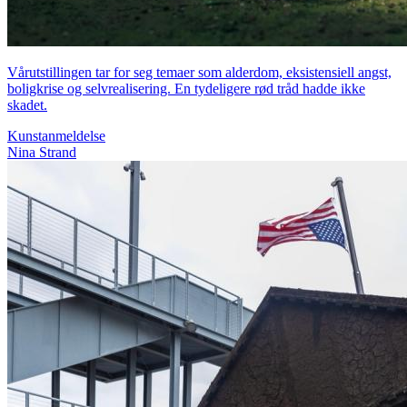
Vårutstillingen tar for seg temaer som alderdom, eksistensiell angst,
boligkrise og selvrealisering. En tydeligere rød tråd hadde ikke
skadet.
Kunstanmeldelse
Nina Strand