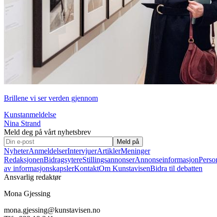
Brillene vi ser verden gjennom
Kunstanmeldelse
Nina Strand
Meld deg på vårt nyhetsbrev
Meld på
Nyheter
Anmeldelser
Intervjuer
Artikler
Meninger
Redaksjonen
Bidragsytere
Stillingsannonser
Annonseinformasjon
Perso
av informasjonskapsler
Kontakt
Om Kunstavisen
Bidra til debatten
Ansvarlig redaktør
Mona Gjessing
mona.gjessing@kunstavisen.no