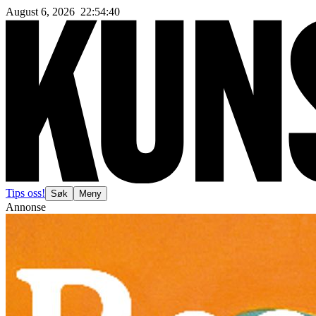
August 6, 2026
22
:
54
:
41
Tips oss!
Søk
Meny
Annonse