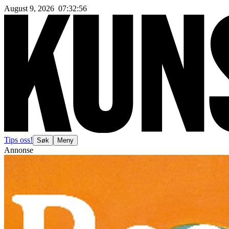
August 9, 2026
07
:
32
:
59
Tips oss!
Søk
Meny
Annonse