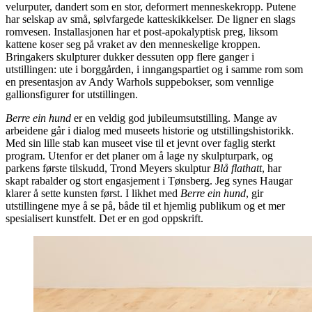
velurputer, dandert som en stor, deformert menneskekropp. Putene
har selskap av små, sølvfargede katteskikkelser. De ligner en slags
romvesen. Installasjonen har et post-apokalyptisk preg, liksom
kattene koser seg på vraket av den menneskelige kroppen.
Bringakers skulpturer dukker dessuten opp flere ganger i
utstillingen: ute i borggården, i inngangspartiet og i samme rom som
en presentasjon av Andy Warhols suppebokser, som vennlige
gallionsfigurer for utstillingen.
Berre ein hund
er en veldig god jubileumsutstilling. Mange av
arbeidene går i dialog med museets historie og utstillingshistorikk.
Med sin lille stab kan museet vise til et jevnt over faglig sterkt
program. Utenfor er det planer om å lage ny skulpturpark, og
parkens første tilskudd, Trond Meyers skulptur
Blå flathatt
, har
skapt rabalder og stort engasjement i Tønsberg. Jeg synes Haugar
klarer å sette kunsten først. I likhet med
Berre ein hund
, gir
utstillingene mye å se på, både til et hjemlig publikum og et mer
spesialisert kunstfelt. Det er en god oppskrift.