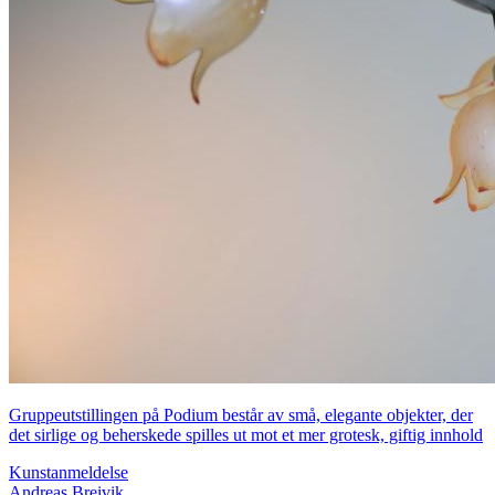
Gruppeutstillingen på Podium består av små, elegante objekter, der
det sirlige og beherskede spilles ut mot et mer grotesk, giftig innhold
Kunstanmeldelse
Andreas Breivik