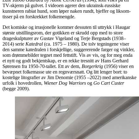
TV-skjerm på gulvet. I videoen agerer den ukrainsk-russiske
kunstneren rabiat hund, som løper naken rundt, bjeffer og liksom-
tisser på en forskrekket folkemengde.
Det komiske og irrasjonelle kommer dessuten til uttrykk i Haugar
største utstillingsrom, der gotikken er skrudd opp med to store
drageskulpturer av Gustav Vigeland og Terje Bergstads (1938–
2014) serie
Katedral
(ca. 1975 – 1980). De tolv tegningene viser
den samme katedralen i forskjellige, suggererende farger og vinkler,
som drømmebilder tegnet med fettstift. Vis av vis, og for meg enda
et nytt og godt bekjentskap, er en rekke tresnitt av Hans Gerhard
Sørensen fra 1950-70-tallet. Ett av dem,
Borgerkrig
(1956) viser en
bevæpnet folkemasse ute en regnværsnatt. Og litt lenger bort: to
kostelige litografier av Jim Denomie (1955 –2022) med amerikanske
urfolk i hovedrollen,
Wiener Dog Warriors
og
Go Cart Custer
(begge 2009).