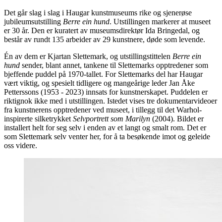
Det går slag i slag i Haugar kunstmuseums rike og sjenerøse
jubileumsutstilling
Berre ein hund
. Utstillingen markerer at museet
er 30 år. Den er kuratert av museumsdirektør Ida Bringedal, og
består av rundt 135 arbeider av 29 kunstnere, døde som levende.
Én av dem er Kjartan Slettemark, og utstillingstittelen
Berre ein
hund
sender, blant annet, tankene til Slettemarks opptredener som
bjeffende puddel på 1970-tallet. For Slettemarks del har Haugar
vært viktig, og spesielt tidligere og mangeårige leder Jan Åke
Petterssons (1953 - 2023) innsats for kunstnerskapet. Puddelen er
riktignok ikke med i utstillingen. Istedet vises tre dokumentarvideoer
fra kunstnerens opptredener ved museet, i tillegg til det Warhol-
inspirerte silketrykket
Selvportrett som Marilyn
(2004). Bildet er
installert helt for seg selv i enden av et langt og smalt rom. Det er
som Slettemark selv venter her, for å ta besøkende imot og geleide
oss videre.