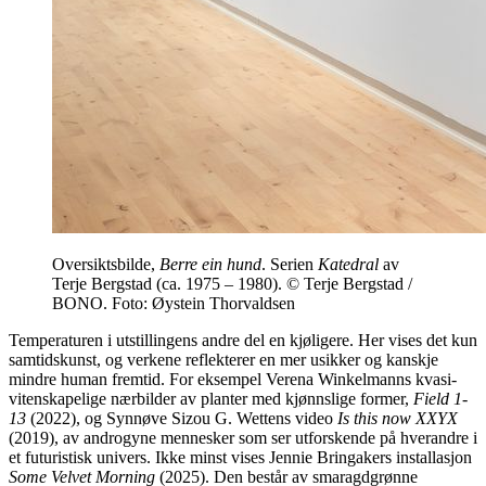
Oversiktsbilde,
Berre ein hund
. Serien
Katedral
av
Terje Bergstad (ca. 1975 – 1980). © Terje Bergstad /
BONO. Foto: Øystein Thorvaldsen
Temperaturen i utstillingens andre del en kjøligere. Her vises det kun
samtidskunst, og verkene reflekterer en mer usikker og kanskje
mindre human fremtid. For eksempel Verena Winkelmanns kvasi-
vitenskapelige nærbilder av planter med kjønnslige former,
Field 1-
13
(2022), og Synnøve Sizou G. Wettens video
Is this now XXYX
(2019), av androgyne mennesker som ser utforskende på hverandre i
et futuristisk univers. Ikke minst vises Jennie Bringakers installasjon
Some
Velvet Morning
(2025). Den består av smaragdgrønne