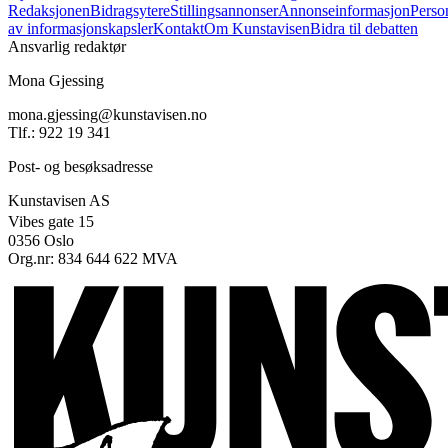
Redaksjonen
Bidragsytere
Stillingsannonser
Annonseinformasjon
Perso
av informasjonskapsler
Kontakt
Om Kunstavisen
Bidra til debatten
Ansvarlig redaktør
Mona Gjessing
mona.gjessing@kunstavisen.no
Tlf.: 922 19 341
Post- og besøksadresse
Kunstavisen AS
Vibes gate 15
0356 Oslo
Org.nr: 834 644 622 MVA