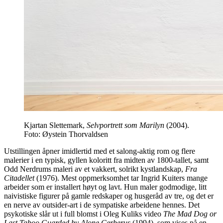
Kjartan Slettemark,
Selvportrett som Marilyn
(2004).
Foto: Øystein Thorvaldsen
Utstillingen åpner imidlertid med et salong-aktig rom og flere
malerier i en typisk, gyllen koloritt fra midten av 1800-tallet, samt
Odd Nerdrums maleri av et vakkert, solrikt kystlandskap,
Fra
Citadellet
(1976). Mest oppmerksomhet tar Ingrid Kuiters mange
arbeider som er installert høyt og lavt. Hun maler godmodige, litt
naivistiske figurer på gamle redskaper og husgeråd av tre, og det er
en nerve av outsider-art i de sympatiske arbeidene hennes. Det
psykotiske slår ut i full blomst i Oleg Kuliks video
The Mad Dog or
Last Taboo Guarded by Alone Cerberus
(1994), som vises på en