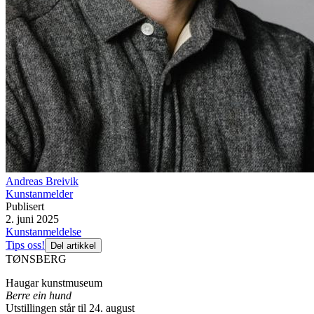
Andreas Breivik
Kunstanmelder
Publisert
2. juni 2025
Kunstanmeldelse
Tips oss!
Del artikkel
TØNSBERG
Haugar kunstmuseum
Berre ein hund
Utstillingen står til 24. august