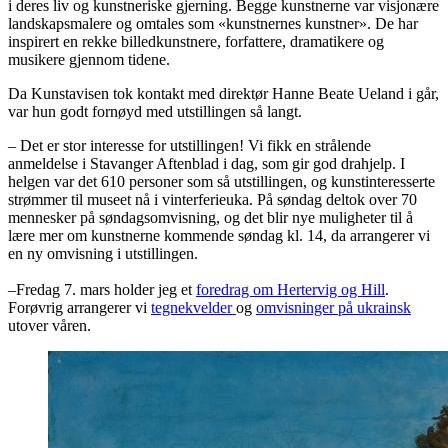
i deres liv og kunstneriske gjerning. Begge kunstnerne var visjonære
landskapsmalere og omtales som «kunstnernes kunstner». De har
inspirert en rekke billedkunstnere, forfattere, dramatikere og
musikere gjennom tidene.
Da Kunstavisen tok kontakt med direktør Hanne Beate Ueland i går,
var hun godt fornøyd med utstillingen så langt.
– Det er stor interesse for utstillingen! Vi fikk en strålende
anmeldelse i Stavanger Aftenblad i dag, som gir god drahjelp. I
helgen var det 610 personer som så utstillingen, og kunstinteresserte
strømmer til museet nå i vinterferieuka. På søndag deltok over 70
mennesker på søndagsomvisning, og det blir nye muligheter til å
lære mer om kunstnerne kommende søndag kl. 14, da arrangerer vi
en ny omvisning i utstillingen.
–Fredag 7. mars holder jeg et
foredrag om Hertervig og Hill
.
Forøvrig arrangerer vi
tegnekvelder
og
omvisninger på ukrainsk
utover våren.