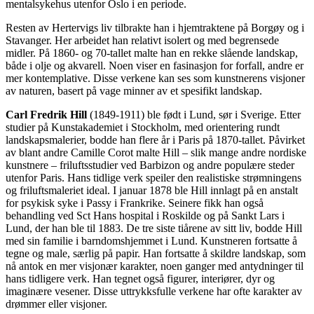
mentalsykehus utenfor Oslo i en periode.
Resten av Hertervigs liv tilbrakte han i hjemtraktene på Borgøy og i
Stavanger. Her arbeidet han relativt isolert og med begrensede
midler. På 1860- og 70-tallet malte han en rekke slående landskap,
både i olje og akvarell. Noen viser en fasinasjon for forfall, andre er
mer kontemplative. Disse verkene kan ses som kunstnerens visjoner
av naturen, basert på vage minner av et spesifikt landskap.
Carl Fredrik Hill
(1849-1911) ble født i Lund, sør i Sverige. Etter
studier på Kunstakademiet i Stockholm, med orientering rundt
landskapsmalerier, bodde han flere år i Paris på 1870-tallet. Påvirket
av blant andre Camille Corot malte Hill – slik mange andre nordiske
kunstnere – friluftsstudier ved Barbizon og andre populære steder
utenfor Paris. Hans tidlige verk speiler den realistiske strømningens
og friluftsmaleriet ideal. I januar 1878 ble Hill innlagt på en anstalt
for psykisk syke i Passy i Frankrike. Seinere fikk han også
behandling ved Sct Hans hospital i Roskilde og på Sankt Lars i
Lund, der han ble til 1883. De tre siste tiårene av sitt liv, bodde Hill
med sin familie i barndomshjemmet i Lund. Kunstneren fortsatte å
tegne og male, særlig på papir. Han fortsatte å skildre landskap, som
nå antok en mer visjonær karakter, noen ganger med antydninger til
hans tidligere verk. Han tegnet også figurer, interiører, dyr og
imaginære vesener. Disse uttrykksfulle verkene har ofte karakter av
drømmer eller visjoner.