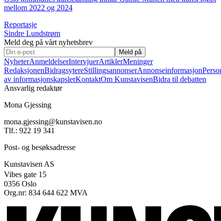
mellom 2022 og 2024
Reportasje
Sindre Lundstrøm
Meld deg på vårt nyhetsbrev
Meld på
Nyheter
Anmeldelser
Intervjuer
Artikler
Meninger
Redaksjonen
Bidragsytere
Stillingsannonser
Annonseinformasjon
Perso
av informasjonskapsler
Kontakt
Om Kunstavisen
Bidra til debatten
Ansvarlig redaktør
Mona Gjessing
mona.gjessing@kunstavisen.no
Tlf.: 922 19 341
Post- og besøksadresse
Kunstavisen AS
Vibes gate 15
0356 Oslo
Org.nr: 834 644 622 MVA