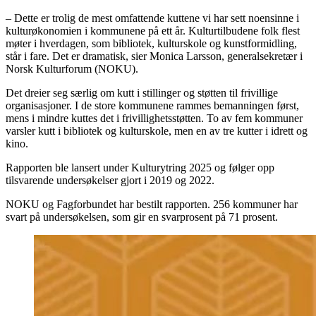
– Dette er trolig de mest omfattende kuttene vi har sett noensinne i
kulturøkonomien i kommunene på ett år. Kulturtilbudene folk flest
møter i hverdagen, som bibliotek, kulturskole og kunstformidling,
står i fare. Det er dramatisk, sier Monica Larsson, generalsekretær i
Norsk Kulturforum (NOKU).
Det dreier seg særlig om kutt i stillinger og støtten til frivillige
organisasjoner. I de store kommunene rammes bemanningen først,
mens i mindre kuttes det i frivillighetsstøtten. To av fem kommuner
varsler kutt i bibliotek og kulturskole, men en av tre kutter i idrett og
kino.
Rapporten ble lansert under Kulturytring 2025 og følger opp
tilsvarende undersøkelser gjort i 2019 og 2022.
NOKU og Fagforbundet har bestilt rapporten. 256 kommuner har
svart på undersøkelsen, som gir en svarprosent på 71 prosent.