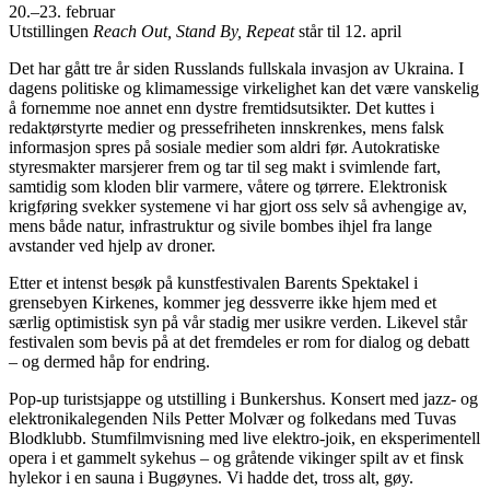
20.–23. februar
Utstillingen
Reach Out, Stand By, Repeat
står til 12. april
Det har gått tre år siden Russlands fullskala invasjon av Ukraina. I
dagens politiske og klimamessige virkelighet kan det være vanskelig
å fornemme noe annet enn dystre fremtidsutsikter. Det kuttes i
redaktørstyrte medier og pressefriheten innskrenkes, mens falsk
informasjon spres på sosiale medier som aldri før. Autokratiske
styresmakter marsjerer frem og tar til seg makt i svimlende fart,
samtidig som kloden blir varmere, våtere og tørrere. Elektronisk
krigføring svekker systemene vi har gjort oss selv så avhengige av,
mens både natur, infrastruktur og sivile bombes ihjel fra lange
avstander ved hjelp av droner.
Etter et intenst besøk på kunstfestivalen Barents Spektakel i
grensebyen Kirkenes, kommer jeg dessverre ikke hjem med et
særlig optimistisk syn på vår stadig mer usikre verden. Likevel står
festivalen som bevis på at det fremdeles er rom for dialog og debatt
– og dermed håp for endring.
Pop-up turistsjappe og utstilling i Bunkershus. Konsert med jazz- og
elektronikalegenden Nils Petter Molvær og folkedans med Tuvas
Blodklubb. Stumfilmvisning med live elektro-joik, en eksperimentell
opera i et gammelt sykehus – og gråtende vikinger spilt av et finsk
hylekor i en sauna i Bugøynes. Vi hadde det, tross alt, gøy.