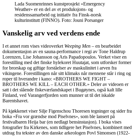
Lada Suomenrinnes kunstprosjekt «Emergency
Weather» er en del av et produksjons- og
residenssamarbeid og initiativ fra Finsk-norsk
kulturinstitutt (FINNO). Foto: Jouni Porsanger
Vanskelig arv ved verdens ende
I et annet rom vises videoverket
Weeping Men
– en bearbeidet
dokumentasjon av en sauna-performance i regi av Tone Haldrup
Lorenzen, Lise Johansson og Aris Papadopoulos. Verket viser en
forestilling med det finske hylekoret Huutajat, som utforsker former
for brorskap og giftige forståelser av maskulinitet i arven fra
vikingene. Forestillingen når sitt klimaks når mennene står i ring og
roper til hverandre i kano: «BROTHERS WE FIGHT –
BROTHERS WE KILL – EACH OTHER.» Deler av videoen er
satt i det slående fiskeværlandskapet i Bugøynes, også kalt lille
Finland, ved Varangerfjorden som munner ut til det iskalde
Barentshavet.
På kjøkkenet viser Silje Figenschou Thoresen tegninger og sider fra
boka «Fra vor grændse mod Piselvnes», som ble lansert på
festivalbaren Heija bar (en nedlagt bensinstasjon). I boka vises
fotografier fra Kirkenes, som tidligere het Piselvnes, kombinert med
utdrag fra tekster av den danske arkeologen Povl Simonsen (1922-