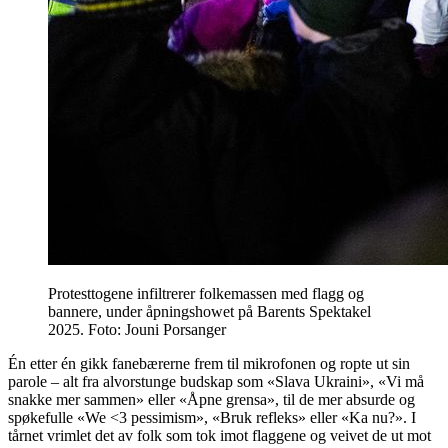
Protesttogene infiltrerer folkemassen med flagg og
bannere, under åpningshowet på Barents Spektakel
2025. Foto: Jouni Porsanger
Én etter én gikk fanebærerne frem til mikrofonen og ropte ut sin
parole – alt fra alvorstunge budskap som «Slava Ukraini», «Vi må
snakke mer sammen» eller «Åpne grensa», til de mer absurde og
spøkefulle «We <3 pessimism», «Bruk refleks» eller «Ka nu?». I
tårnet vrimlet det av folk som tok imot flaggene og veivet de ut mot