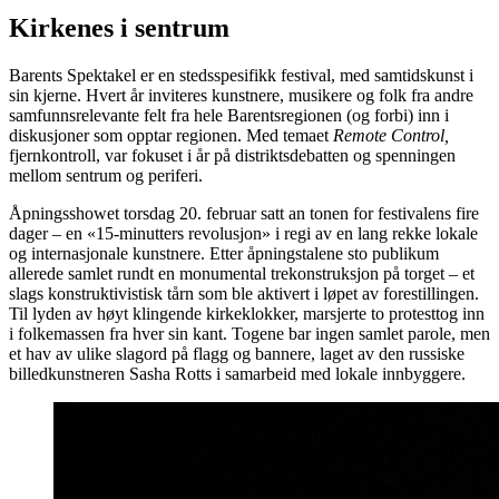
Kirkenes i sentrum
Barents Spektakel er en stedsspesifikk festival, med samtidskunst i
sin kjerne. Hvert år inviteres kunstnere, musikere og folk fra andre
samfunnsrelevante felt fra hele Barentsregionen (og forbi) inn i
diskusjoner som opptar regionen. Med temaet
Remote Control,
fjernkontroll, var fokuset i år på distriktsdebatten og spenningen
mellom sentrum og periferi.
Åpningsshowet torsdag 20. februar satt an tonen for festivalens fire
dager – en «15-minutters revolusjon» i regi av en lang rekke lokale
og internasjonale kunstnere. Etter åpningstalene sto publikum
allerede samlet rundt en monumental trekonstruksjon på torget – et
slags konstruktivistisk tårn som ble aktivert i løpet av forestillingen.
Til lyden av høyt klingende kirkeklokker, marsjerte to protesttog inn
i folkemassen fra hver sin kant. Togene bar ingen samlet parole, men
et hav av ulike slagord på flagg og bannere, laget av den russiske
billedkunstneren Sasha Rotts i samarbeid med lokale innbyggere.