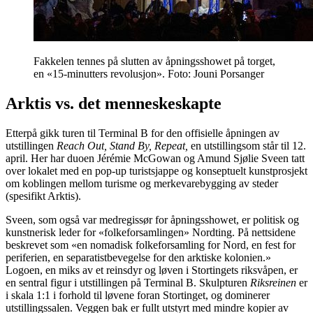
Fakkelen tennes på slutten av åpningsshowet på torget,
en «15-minutters revolusjon». Foto: Jouni Porsanger
Arktis vs. det menneskeskapte
Etterpå gikk turen til Terminal B for den offisielle åpningen av
utstillingen
Reach Out, Stand By, Repeat,
en utstillingsom står til 12.
april. Her har duoen Jérémie McGowan og Amund Sjølie Sveen tatt
over lokalet med en pop-up turistsjappe og konseptuelt kunstprosjekt
om koblingen mellom turisme og merkevarebygging av steder
(spesifikt Arktis).
Sveen, som også var medregissør for åpningsshowet, er politisk og
kunstnerisk leder for «folkeforsamlingen» Nordting. På nettsidene
beskrevet som «en nomadisk folkeforsamling for Nord, en fest for
periferien, en separatistbevegelse for den arktiske kolonien.»
Logoen, en miks av et reinsdyr og løven i Stortingets riksvåpen, er
en sentral figur i utstillingen på Terminal B. Skulpturen
Riksreinen
er
i skala 1:1 i forhold til løvene foran Stortinget, og dominerer
utstillingssalen. Veggen bak er fullt utstyrt med mindre kopier av