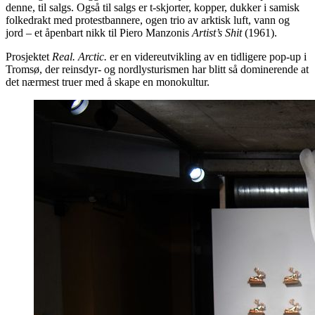
denne, til salgs. Også til salgs er t-skjorter, kopper, dukker i samisk
folkedrakt med protestbannere, ogen trio av arktisk luft, vann og
jord – et åpenbart nikk til Piero Manzonis
Artist’s Shit
(1961).
Prosjektet
Real. Arctic.
er en videreutvikling av en tidligere pop-up i
Tromsø, der reinsdyr- og nordlysturismen har blitt så dominerende at
det nærmest truer med å skape en monokultur.