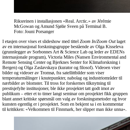
Riksreinen i installasjonen «Real. Arctic.» av Jérémie
McGowan og Amund Sjølie Sveen på Terminal B.
Foto: Jouni Porsanger
I etasjen over vises et slideshow med tittel
Zoom In/Zoom Out
laget
av en internasjonal forskningsgruppe bestående av Olga Kisseleva
(grunnlegger av Sorbonnes Art & Science Lab og leder av EDENs
internasjonale program), Victoria Miles (Nansen Environmental and
Remote Sensing Center og Bjerknes Senter for Klimaforskning i
Bergen) og Olga Zaslavskaya (kurator og filosof). Videoen viser
bilder og videoer av Tromsø, fra satellittbilder som viser
temperaturmålinger i knutepunkter, nabolag og industriområder til
nærbilder av blomster. Til tross for forskernes tilknytning til
prestisjefylte institusjoner, ble ikke prosjektet tatt godt imot av
publikum – etter et to timer langt seminar om prosjektet fikk gruppen
blant annet kritiske spørsmål om valg av forskningsmetoder og hvor
kunsten egentlig er i prosjektet. Som en bekjent sa i en kommentar
til kritikken: «Velkommen til Finnmark, her slipper man ikke unna».