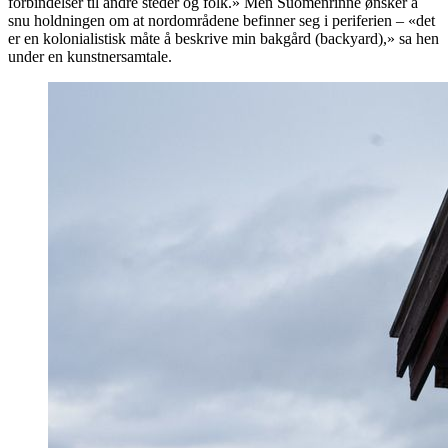
forbindelser til andre steder og folk.» Men Suomenrinne ønsker å
snu holdningen om at nordområdene befinner seg i periferien – «det
er en kolonialistisk måte å beskrive min bakgård (backyard),» sa hen
under en kunstnersamtale.