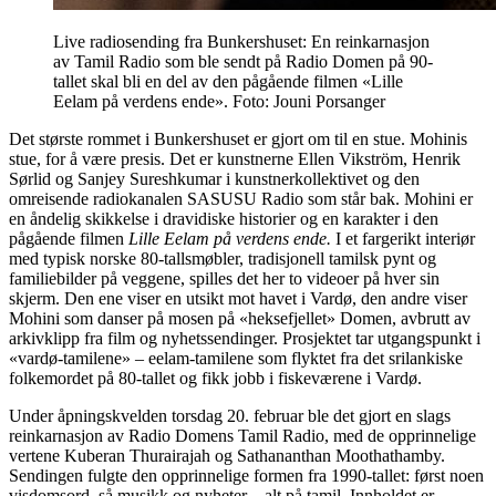
Live radiosending fra Bunkershuset: En reinkarnasjon
av Tamil Radio som ble sendt på Radio Domen på 90-
tallet skal bli en del av den pågående filmen «Lille
Eelam på verdens ende». Foto: Jouni Porsanger
Det største rommet i Bunkershuset er gjort om til en stue. Mohinis
stue, for å være presis. Det er kunstnerne Ellen Vikström, Henrik
Sørlid og Sanjey Sureshkumar i kunstnerkollektivet og den
omreisende radiokanalen SASUSU Radio som står bak. Mohini er
en åndelig skikkelse i dravidiske historier og en karakter i den
pågående filmen
Lille Eelam på verdens ende.
I et fargerikt interiør
med typisk norske 80-tallsmøbler, tradisjonell tamilsk pynt og
familiebilder på veggene, spilles det her to videoer på hver sin
skjerm. Den ene viser en utsikt mot havet i Vardø, den andre viser
Mohini som danser på mosen på «heksefjellet» Domen, avbrutt av
arkivklipp fra film og nyhetssendinger. Prosjektet tar utgangspunkt i
«vardø-tamilene» – eelam-tamilene som flyktet fra det srilankiske
folkemordet på 80-tallet og fikk jobb i fiskeværene i Vardø.
Under åpningskvelden torsdag 20. februar ble det gjort en slags
reinkarnasjon av Radio Domens Tamil Radio, med de opprinnelige
vertene Kuberan Thurairajah og Sathananthan Moothathamby.
Sendingen fulgte den opprinnelige formen fra 1990-tallet: først noen
visdomsord, så musikk og nyheter – alt på tamil. Innholdet er