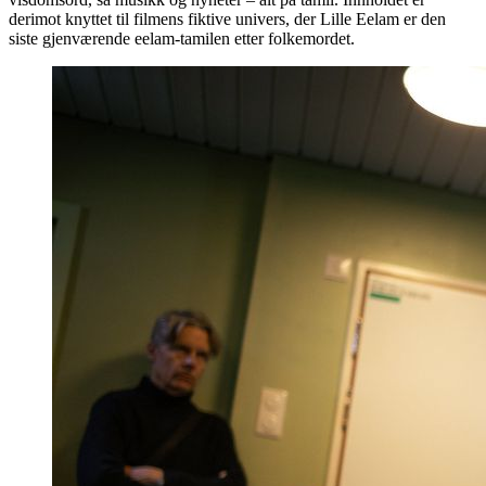
derimot knyttet til filmens fiktive univers, der Lille Eelam er den
siste gjenværende eelam-tamilen etter folkemordet.