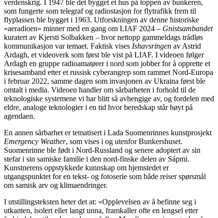
verdenskrig. I 1947 ble det bygget et hus på toppen av bunkeren,
som fungerte som telegraf og radiostasjon for flytrafikk frem til
flyplassen ble bygget i 1963. Utforskningen av denne historiske
«aeradioen» minner med en gang om LIAF 2024 –
Gnistsambandet
kuratert av Kjersti Solbakken – hvor nettopp gammeldags trådløs
kommunikasjon var temaet. Faktisk vises
Ishavsringen
av Astrid
Ardagh, et videoverk som først ble vist på LIAF. I videoen følger
Ardagh en gruppe radioamatører i nord som jobber for å opprette et
krisesamband etter et russisk cyberangrep som rammet Nord-Europa
i februar 2022, samme dagen som invasjonen av Ukraina først ble
omtalt i media. Videoen handler om sårbarheten i forhold til de
teknologiske systemene vi har blitt så avhengige av, og fordelen med
eldre, analoge teknologier i en tid hvor beredskap står høyt på
agendaen.
En annen sårbarhet er tematisert i Lada Suomenrinnes kunstprosjekt
Emergency Weather
, som vises i og utenfor Bunkershuset.
Suomenrinne ble født i Nord-Russland og senere adoptert av sin
stefar i sin samiske familie i den nord-finske delen av Sápmi.
Kunstnerens oppstykkede kunnskap om hjemstedet er
utgangspunktet for en tekst- og fotoserie som både reiser spørsmål
om samisk arv og klimaendringer.
I utstillingsteksten heter det at: «Opplevelsen av å befinne seg i
utkanten, isolert eller langt unna, framkaller ofte en lengsel etter