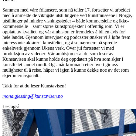
Sammen med våre frilansere, som nå teller 17, fortsetter vi arbeidet
med å anmelde de viktigste utstillingene ved kunstmuseene i Norge,
utstillinger på mindre visningssteder – både kommersielle og ikke-
kommersielle – samt større kunstprosjekter i offentlig rom. Vi er
opptatt av kvalitet, og vår ambisjon er fremdeles å bli en avis for
hele landet. Gjennom intervjuer og podcaster ønsker vi å løfte frem
interessante aktører i kunstfeltet, og å se nærmere på spredte
enkeltverk gjennom Ukens verk. Over jul fortsetter vi med
produksjon av videoer. Vår ambisjon er at du som leser av
Kunstavisen skal kunne holde deg oppdatert på hva som skjer i
kunstfeltet landet rundt. Og - når koronaen etter hvert gir oss
muligheter til å reise, håper vi igjen å kunne dekke noe av det som
skjer internasjonalt.
Takk for at du leser Kunstavisen!
mona.gjessing@kunstavisen.no
Les også