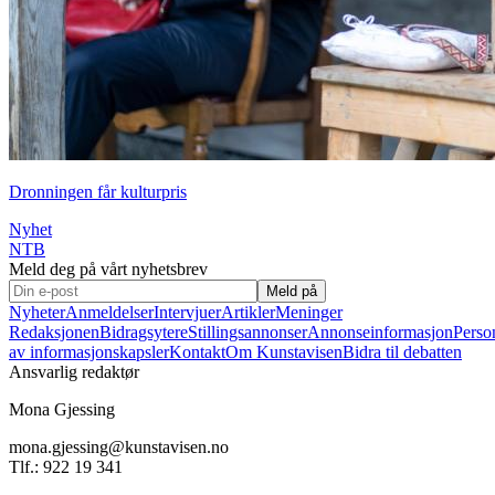
Dronningen får kulturpris
Nyhet
NTB
Meld deg på vårt nyhetsbrev
Meld på
Nyheter
Anmeldelser
Intervjuer
Artikler
Meninger
Redaksjonen
Bidragsytere
Stillingsannonser
Annonseinformasjon
Perso
av informasjonskapsler
Kontakt
Om Kunstavisen
Bidra til debatten
Ansvarlig redaktør
Mona Gjessing
mona.gjessing@kunstavisen.no
Tlf.: 922 19 341