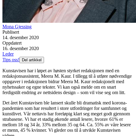
Mona Gjessing
Publisert
14. desember 2020
Oppdatert
16. desember 2020
Leder
Tips oss!
Del artikkel
Kunstavisen har i løpet av høsten styrket redaksjonen med en
redaksjonsassistent, Meera M. Kaur. I tillegg til å utføre nødvendige
oppgaver i redaksjonen bidrar Meera M. Kaur redaksjonelt med
nyhetssaker og egne tekster. Vi kan også melde om en snart
ferdigstilt endring av nettsidens design – som vil vise seg om litt.
Det året Kunstavisen ble lansert skulle bli dramatisk med korona-
pandemien som har resultert i store utfordringer for samfunnet og
kunstlivet. Vår nettavis har foreløpig klart seg meget godt gjennom
strabasene. Vi har et stadig økende antall lesere, hvorav 61% er
mellom 18 og 34 år, 33% mellom 35 og 64. Ca. 55% av våre lesere
er menn, 45 % kvinner. Vi gleder oss til å utvikle Kunstavisen
videre.