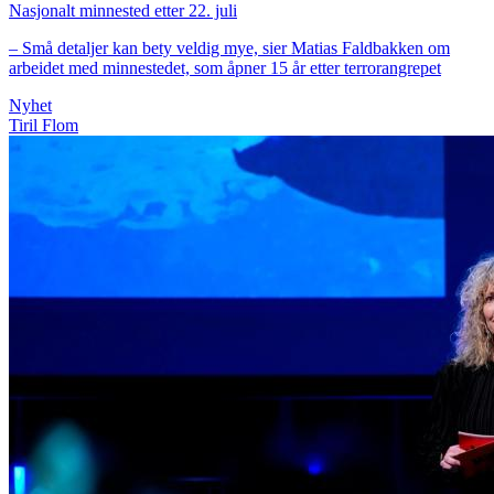
Nasjonalt minnested etter 22. juli
– Små detaljer kan bety veldig mye, sier Matias Faldbakken om
arbeidet med minnestedet, som åpner 15 år etter terrorangrepet
Nyhet
Tiril Flom