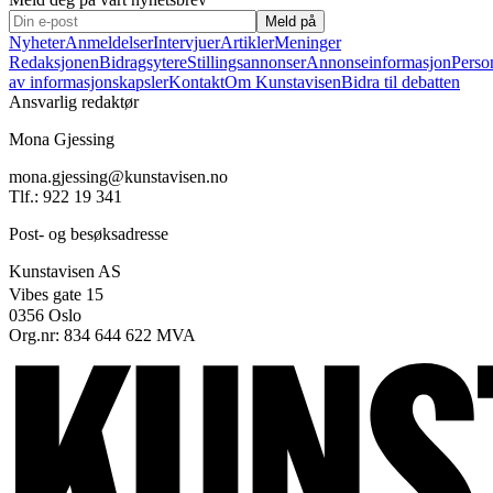
Meld på
Nyheter
Anmeldelser
Intervjuer
Artikler
Meninger
Redaksjonen
Bidragsytere
Stillingsannonser
Annonseinformasjon
Perso
av informasjonskapsler
Kontakt
Om Kunstavisen
Bidra til debatten
Ansvarlig redaktør
Mona Gjessing
mona.gjessing@kunstavisen.no
Tlf.: 922 19 341
Post- og besøksadresse
Kunstavisen AS
Vibes gate 15
0356 Oslo
Org.nr: 834 644 622 MVA