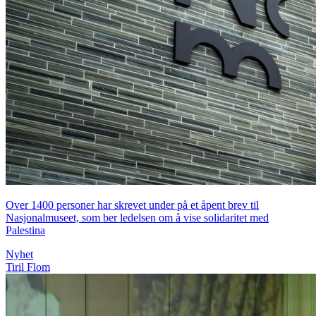
Over 1400 personer har skrevet under på et åpent brev til
Nasjonalmuseet, som ber ledelsen om å vise solidaritet med
Palestina
Nyhet
Tiril Flom