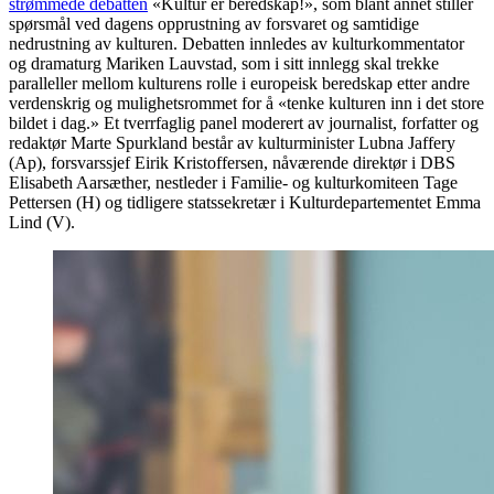
strømmede debatten
«Kultur er beredskap!», som blant annet stiller
spørsmål ved dagens opprustning av forsvaret og samtidige
nedrustning av kulturen. Debatten innledes av kulturkommentator
og dramaturg Mariken Lauvstad, som i sitt innlegg skal trekke
paralleller mellom kulturens rolle i europeisk beredskap etter andre
verdenskrig og mulighetsrommet for å «tenke kulturen inn i det store
bildet i dag.» Et tverrfaglig panel moderert av journalist, forfatter og
redaktør Marte Spurkland består av kulturminister Lubna Jaffery
(Ap), forsvarssjef Eirik Kristoffersen, nåværende direktør i DBS
Elisabeth Aarsæther, nestleder i Familie- og kulturkomiteen Tage
Pettersen (H) og tidligere statssekretær i Kulturdepartementet Emma
Lind (V).