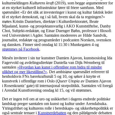
kulturmeldingen
Kulturens kraft
(2019), som begge argumenterer for
at en styrket kulturell infrastruktur fører til friere samfunn. Med
spørsmålet «Er det slik at investeringer i kunst og kultur faktisk leder
til et styrket demokrati, og i så fall, hvem skal da ta regningen?»
møtes Kristin Danielsen, direktør i Kulturdirektoratet, Beate
Mjaaland, kunst- og prosjektansvarlig i AKO Kunststiftelse, Danby
Choi, Subjekt-redaktør, og Einar Duenger Bøhn, professor i filosofi
ved Universitetet i Agder. Samtalen modereres av Hilde Sandvik,
journalist, redaktør og programleder i podcasten Norsken, svensken
og dansken. Finner sted onsdag kl 11:30 i Munkegaten 4 og
strømmes på Facebook
.
Mesén inviterer i sin tur kunstner Damien Ajavon, kunstsosiolog Ida
Fagervold og avdelingsdirektør Daniella van Dijk-Wennberg til
samtalen
«Hvordan kan kunst i offentlige rom bidra til mindre
ulikhet og mer likestilling?»
. Det ambisiøse spørsmålet refererer til
henholdsvis FNs bærekraftsmål 5 og 10, og søker å knytte et
kunstverk i offentlige rom i Oslo (
Queer Utopia
av Damien Ajavon
i Rosenkrantz’ gate) til internasjonal storpolitikk. Samtalen vil foregå
i Arendal Kunstforening onsdag kl 15, og vil strømmes.
Det er ingen tvil om at uro og usikkerhet i dagens endrede politiske
landskap preger samtalen om kunst og kultur under Arendalsuka.
Ytringsfrihet og kulturens rolle i beredskaps- og sikkerhetspolitikk er
også sentrale temaer i
Kunstnerdebatten
og den påfølgende debatten