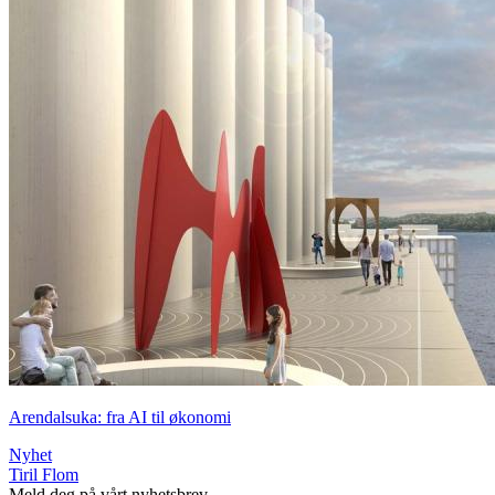
Arendalsuka: fra AI til økonomi
Nyhet
Tiril Flom
Meld deg på vårt nyhetsbrev