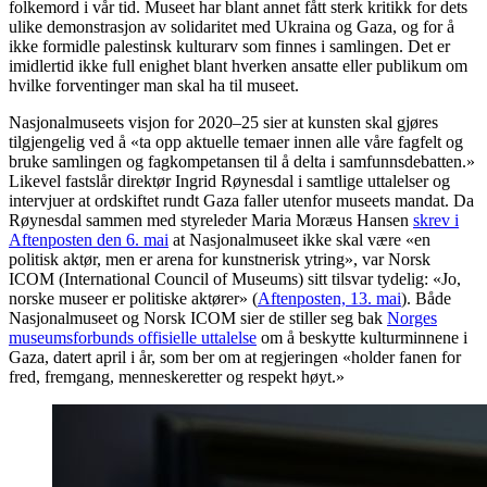
folkemord i vår tid. Museet har blant annet fått sterk kritikk for dets
ulike demonstrasjon av solidaritet med Ukraina og Gaza, og for å
ikke formidle palestinsk kulturarv som finnes i samlingen. Det er
imidlertid ikke full enighet blant hverken ansatte eller publikum om
hvilke forventinger man skal ha til museet.
Nasjonalmuseets visjon for 2020–25 sier at kunsten skal gjøres
tilgjengelig ved å «ta opp aktuelle temaer innen alle våre fagfelt og
bruke samlingen og fagkompetansen til å delta i samfunnsdebatten.»
Likevel fastslår direktør Ingrid Røynesdal i samtlige uttalelser og
intervjuer at ordskiftet rundt Gaza faller utenfor museets mandat. Da
Røynesdal sammen med styreleder Maria Moræus Hansen
skrev i
Aftenposten den 6. mai
at Nasjonalmuseet ikke skal være «en
politisk aktør, men er arena for kunstnerisk ytring», var Norsk
ICOM (International Council of Museums) sitt tilsvar tydelig: «Jo,
norske museer er politiske aktører» (
Aftenposten, 13. mai
). Både
Nasjonalmuseet og Norsk ICOM sier de stiller seg bak
Norges
museumsforbunds offisielle uttalelse
om å beskytte kulturminnene i
Gaza, datert april i år, som ber om at regjeringen «holder fanen for
fred, fremgang, menneskeretter og respekt høyt.»