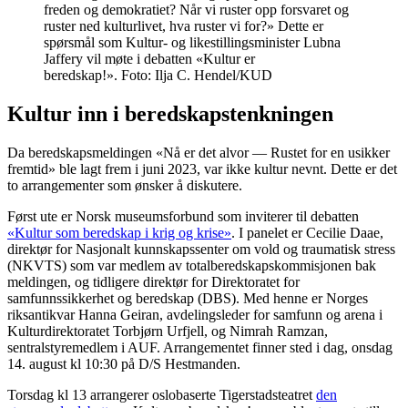
freden og demokratiet? Når vi ruster opp forsvaret og
ruster ned kulturlivet, hva ruster vi for?» Dette er
spørsmål som Kultur- og likestillingsminister Lubna
Jaffery vil møte i debatten «Kultur er
beredskap!». Foto: Ilja C. Hendel/KUD
Kultur inn i beredskapstenkningen
Da beredskapsmeldingen «Nå er det alvor — Rustet for en usikker
fremtid» ble lagt frem i juni 2023, var ikke kultur nevnt. Dette er det
to arrangementer som ønsker å diskutere.
Først ute er Norsk museumsforbund som inviterer til debatten
«Kultur som beredskap i krig og krise»
. I panelet er Cecilie Daae,
direktør for Nasjonalt kunnskapssenter om vold og traumatisk stress
(NKVTS) som var medlem av totalberedskapskommisjonen bak
meldingen, og tidligere direktør for Direktoratet for
samfunnssikkerhet og beredskap (DBS). Med henne er Norges
riksantikvar Hanna Geiran, avdelingsleder for samfunn og arena i
Kulturdirektoratet Torbjørn Urfjell, og Nimrah Ramzan,
sentralstyremedlem i AUF. Arrangementet finner sted i dag, onsdag
14. august kl 10:30 på D/S Hestmanden.
Torsdag kl 13 arrangerer oslobaserte Tigerstadsteatret
den