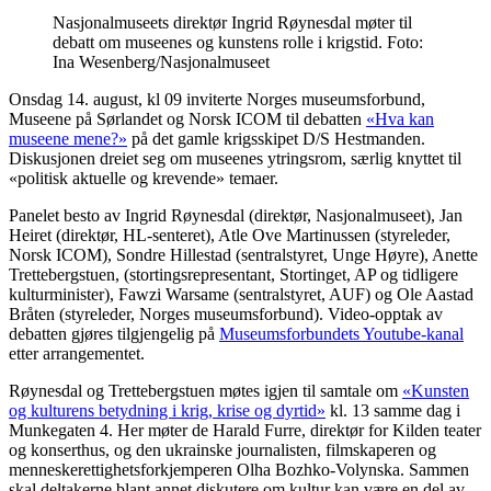
Nasjonalmuseets direktør Ingrid Røynesdal møter til
debatt om museenes og kunstens rolle i krigstid. Foto:
Ina Wesenberg/Nasjonalmuseet
Onsdag 14. august, kl 09 inviterte Norges museumsforbund,
Museene på Sørlandet og Norsk ICOM til debatten
«Hva kan
museene mene?»
på det gamle krigsskipet D/S Hestmanden.
Diskusjonen dreiet seg om museenes ytringsrom, særlig knyttet til
«politisk aktuelle og krevende» temaer.
Panelet besto av Ingrid Røynesdal (direktør, Nasjonalmuseet), Jan
Heiret (direktør, HL-senteret), Atle Ove Martinussen (styreleder,
Norsk ICOM), Sondre Hillestad (sentralstyret, Unge Høyre), Anette
Trettebergstuen, (stortingsrepresentant, Stortinget, AP og tidligere
kulturminister), Fawzi Warsame (sentralstyret, AUF) og Ole Aastad
Bråten (styreleder, Norges museumsforbund). Video-opptak av
debatten gjøres tilgjengelig på
Museumsforbundets Youtube-kanal
etter arrangementet.
Røynesdal og Trettebergstuen møtes igjen til samtale om
«Kunsten
og kulturens betydning i krig, krise og dyrtid»
kl. 13 samme dag i
Munkegaten 4. Her møter de Harald Furre, direktør for Kilden teater
og konserthus, og den ukrainske journalisten, filmskaperen og
menneskerettighetsforkjemperen Olha Bozhko-Volynska. Sammen
skal deltakerne blant annet diskutere om kultur kan være en del av