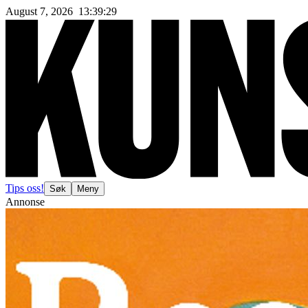
August 7, 2026
13
:
39
:
32
Tips oss!
Søk
Meny
Annonse