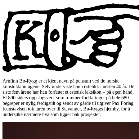
Arnfinn Bø-Rygg er et kjent navn på pensum ved de norske
kunstutdanningene. Selv underviste han i estetikk i nesten 40 år. De
siste fem årene har han forfattet et estetisk leksikon – på egen hånd.
Et 800 siders oppslagsverk som rommer forklaringer på hele 680
begreper er nylig ferdigstilt og sendt av gårde til utgiver Pax Forlag.
Kunstavisen tok turen over til Stavanger, Bø-Ryggs hjemby, for å
undersøke nærmere hva som ligger bak prosjektet.