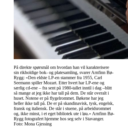
På direkte spørsmål om hvordan han vil karakterisere
sin rikholdige bok- og platesamling, svarer Arnfinn Bø-
Rygg: «Den eldste LP-en stammer fra 1955, Carl
Seemann spiller Mozart. Etter hvert har LP-ene og
særlig cd-ene – fra sent på 1980-tallet inntil i dag –blitt
så mange at jeg ikke har tall på dem. De står overalt i
huset. Notene er på flygelrommet. Bøkene har jeg
heller ikke tall på. De er på skandinavisk, tysk, engelsk,
fransk og italiensk. De står i stuene, på arbeidsrommet
og, ikke minst, i et eget bibliotek ute i løa.» Arnfinn Bø-
Rygg fotografert hjemme hos seg selv i Stavanger.
Foto: Mona Gjessing