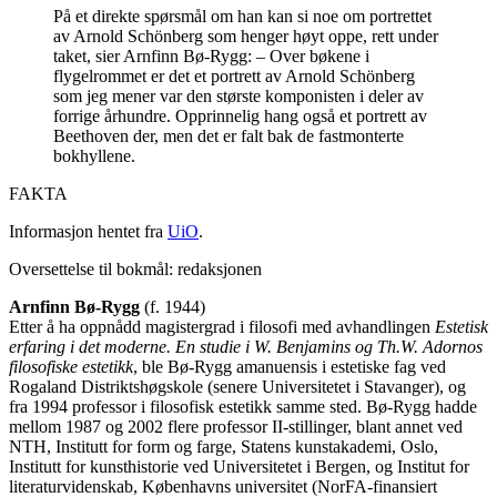
På et direkte spørsmål om han kan si noe om portrettet
av Arnold Schönberg som henger høyt oppe, rett under
taket, sier Arnfinn Bø-Rygg: – Over bøkene i
flygelrommet er det et portrett av Arnold Schönberg
som jeg mener var den største komponisten i deler av
forrige århundre. Opprinnelig hang også et portrett av
Beethoven der, men det er falt bak de fastmonterte
bokhyllene.
FAKTA
Informasjon hentet fra
UiO
.
Oversettelse til bokmål: redaksjonen
Arnfinn Bø-Rygg
(f. 1944)
Etter å ha oppnådd magistergrad i filosofi med avhandlingen
Estetisk
erfaring i det moderne. En studie i W. Benjamins og Th.W. Adornos
filosofiske estetikk
, ble Bø-Rygg amanuensis i estetiske fag ved
Rogaland Distriktshøgskole (senere Universitetet i Stavanger), og
fra 1994 professor i filosofisk estetikk samme sted. Bø-Rygg hadde
mellom 1987 og 2002 flere professor II-stillinger, blant annet ved
NTH, Institutt for form og farge, Statens kunstakademi, Oslo,
Institutt for kunsthistorie ved Universitetet i Bergen, og Institut for
literaturvidenskab, Københavns universitet (NorFA-finansiert