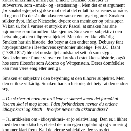
subversive, som «smak» og «estetisering». Men det er et argument
for
smaksbegrepet og ikke mot det at det er tatt fra sansenes område,
til og med fra de såkalte «lavere» sanser enn øyet og øret. Smaken
stikker dypt, ifølge Nietzsche, dypere enn meninger og prinsipper.
Vi kan si, for å variere et uttrykk av Pascal, at smaken har sine
«grunner» som fornuften ikke kjenner. Smaken er subjektiv i den
betydning at den tilhører subjektet. Men den er ikke vilkårlig.
Smaken har sin historie, det betyr at den endrer seg. Debussy fant
høydepunktene i Beethovens symfonier ulidelige. Før J.C. Dahl
(1788-1857) ble det norske fjellandskapet sett på som stygt.
Smaksdommer finner vi over en lav sko i estetikkens historie, også
hos store filosofer som Adorno og Wittgenstein. Deres domfellelse
kan man være enig eller uenig i.
Smaken er subjektiv i den betydning at den tilhører subjektet. Men
den er ikke vilkårlig. Smaken har sin historie, det betyr at den endrer
seg.
– Du skriver at noen av artiklene er skrevet «med det formål at
leseren skal si meg imot». I den forbindelsen nevner du ordene
idiosynkrasi og kitsch – hvorfor nevner du akkurat disse?
– Ja, artikkelen om «idiosynkrasi» er jo relativt lang. Den er, i likhet
med den om «kitsch», et sted der min egen oppfatning og vurdering
kommer klart frem. Kall de gjerne subjektive. Jeg syns det