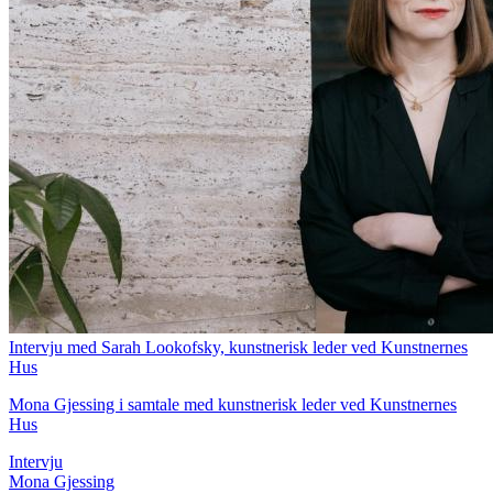
Intervju med Sarah Lookofsky, kunstnerisk leder ved Kunstnernes
Hus
Mona Gjessing i samtale med kunstnerisk leder ved Kunstnernes
Hus
Intervju
Mona Gjessing