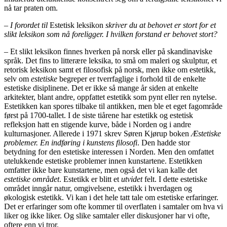
nå tar praten om.
– I forordet til
Estetisk leksikon
skriver du at behovet er stort for et
slikt leksikon som nå foreligger. I hvilken forstand er behovet stort?
– Et slikt leksikon finnes hverken på norsk eller på skandinaviske
språk. Det fins to litterære leksika, to små om maleri og skulptur, et
retorisk leksikon samt et filosofisk på norsk, men ikke om estetikk,
selv om
estetiske
begreper er tverrfaglige i forhold til de enkelte
estetiske disiplinene. Det er ikke så mange år siden at enkelte
arkitekter, blant andre, oppfattet estetikk som pynt eller ren nytelse.
Estetikken kan spores tilbake til antikken, men ble et eget fagområde
først på 1700-tallet. I de siste tiårene har estetikk og estetisk
refleksjon hatt en stigende kurve, både i Norden og i andre
kulturnasjoner. Allerede i 1971 skrev Søren Kjørup boken
Æstetiske
problemer. En indføring i kunstens filosofi
. Den hadde stor
betydning for den estetiske interessen i Norden. Men den omfattet
utelukkende estetiske problemer innen kunstartene. Estetikken
omfatter ikke bare kunstartene, men også det vi kan kalle det
estetiske området
. Estetikk er blitt et
utvidet
felt. I dette estetiske
området inngår natur, omgivelsene, estetikk i hverdagen og
økologisk estetikk. Vi kan i det hele tatt tale om estetiske erfaringer.
Det er erfaringer som ofte kommer til overflaten i samtaler om hva vi
liker og ikke liker. Og slike samtaler eller diskusjoner har vi ofte,
oftere enn vi tror.