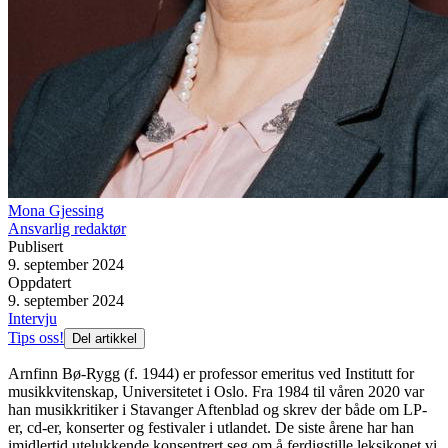
Mona Gjessing
Ansvarlig redaktør
Publisert
9. september 2024
Oppdatert
9. september 2024
Intervju
Tips oss!
Del artikkel
Arnfinn Bø-Rygg (f. 1944) er professor emeritus ved Institutt for
musikkvitenskap, Universitetet i Oslo. Fra 1984 til våren 2020 var
han musikkritiker i Stavanger Aftenblad og skrev der både om LP-
er, cd-er, konserter og festivaler i utlandet. De siste årene har han
imidlertid utelukkende konsentrert seg om å ferdigstille leksikonet vi