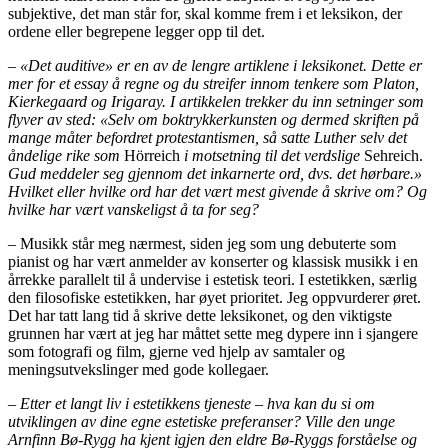
subjektive, det man står for, skal komme frem i et leksikon, der
ordene eller begrepene legger opp til det.
– «Det auditive»
er en av de lengre artiklene i leksikonet. Dette er
mer for et essay å regne og du streifer innom tenkere som Platon,
Kierkegaard og Irigaray. I artikkelen trekker du inn setninger som
flyver av sted: «Selv om boktrykkerkunsten og dermed skriften på
mange måter befordret protestantismen, så satte Luther selv det
åndelige rike som
Hörreich
i motsetning til det verdslige
Sehreich.
Gud meddeler seg gjennom det inkarnerte ord, dvs. det hørbare.»
Hvilket eller hvilke ord har det vært mest givende å skrive om? Og
hvilke har vært vanskeligst å ta for seg?
– Musikk står meg nærmest, siden jeg som ung debuterte som
pianist og har vært anmelder av konserter og klassisk musikk i en
årrekke parallelt til å undervise i estetisk teori. I estetikken, særlig
den filosofiske estetikken, har øyet prioritet. Jeg oppvurderer øret.
Det har tatt lang tid å skrive dette leksikonet, og den viktigste
grunnen har vært at jeg har måttet sette meg dypere inn i sjangere
som fotografi og film, gjerne ved hjelp av samtaler og
meningsutvekslinger med gode kollegaer.
– Etter et langt liv i estetikkens tjeneste – hva kan du si om
utviklingen av dine egne estetiske preferanser? Ville den unge
Arnfinn Bø-Rygg ha kjent igjen den eldre Bø-Ryggs forståelse og