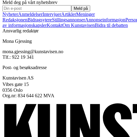
Meld deg på vårt nyhetsbrev
Meld på
Nyheter
Anmeldelser
Intervjuer
Artikler
Meninger
Redaksjonen
Bidragsytere
Stillingsannonser
Annonseinformasjon
Perso
av informasjonskapsler
Kontakt
Om Kunstavisen
Bidra til debatten
Ansvarlig redaktør
Mona Gjessing
mona.gjessing@kunstavisen.no
Tlf.: 922 19 341
Post- og besøksadresse
Kunstavisen AS
Vibes gate 15
0356 Oslo
Org.nr: 834 644 622 MVA