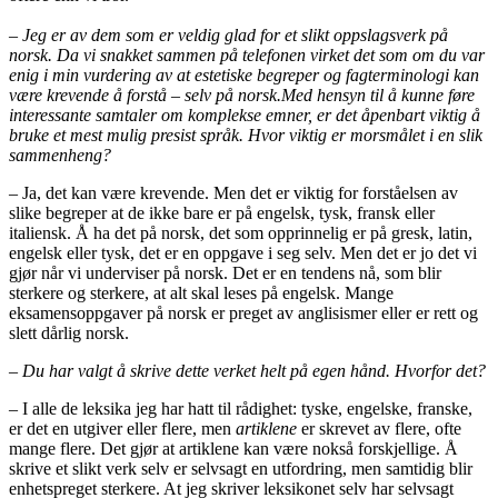
– Jeg er av dem som er veldig glad for et slikt oppslagsverk på
norsk. Da vi snakket sammen på telefonen virket det som om du var
enig i min vurdering av at estetiske begreper og fagterminologi kan
være krevende å forstå – selv på norsk.Med hensyn til å kunne føre
interessante samtaler om komplekse emner, er det åpenbart viktig å
bruke et mest mulig presist språk. Hvor viktig er morsmålet i en slik
sammenheng?
– Ja, det kan være krevende. Men det er viktig for forståelsen av
slike begreper at de ikke bare er på engelsk, tysk, fransk eller
italiensk. Å ha det på norsk, det som opprinnelig er på gresk, latin,
engelsk eller tysk, det er en oppgave i seg selv. Men det er jo det vi
gjør når vi underviser på norsk. Det er en tendens nå, som blir
sterkere og sterkere, at alt skal leses på engelsk. Mange
eksamensoppgaver på norsk er preget av anglisismer eller er rett og
slett dårlig norsk.
– Du har valgt å skrive dette verket helt på egen hånd. Hvorfor det?
– I alle de leksika jeg har hatt til rådighet: tyske, engelske, franske,
er det en utgiver eller flere, men
artiklene
er skrevet av flere, ofte
mange flere. Det gjør at artiklene kan være nokså forskjellige. Å
skrive et slikt verk selv er selvsagt en utfordring, men samtidig blir
enhetspreget sterkere. At jeg skriver leksikonet selv har selvsagt