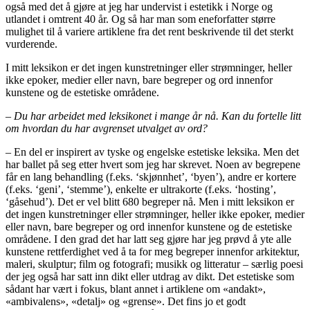
også med det å gjøre at jeg har undervist i estetikk i Norge og
utlandet i omtrent 40 år. Og så har man som eneforfatter større
mulighet til å variere artiklene fra det rent beskrivende til det sterkt
vurderende.
I mitt leksikon er det ingen kunstretninger eller strømninger, heller
ikke epoker, medier eller navn, bare begreper og ord innenfor
kunstene og de estetiske områdene.
– Du har arbeidet med leksikonet i mange år nå. Kan du fortelle litt
om hvordan du har avgrenset utvalget av ord?
– En del er inspirert av tyske og engelske estetiske leksika. Men det
har ballet på seg etter hvert som jeg har skrevet. Noen av begrepene
får en lang behandling (f.eks. ‘skjønnhet’, ‘byen’), andre er kortere
(f.eks. ‘geni’, ‘stemme’), enkelte er ultrakorte (f.eks. ‘hosting’,
‘gåsehud’). Det er vel blitt 680 begreper nå. Men i mitt leksikon er
det ingen kunstretninger eller strømninger, heller ikke epoker, medier
eller navn, bare begreper og ord innenfor kunstene og de estetiske
områdene. I den grad det har latt seg gjøre har jeg prøvd å yte alle
kunstene rettferdighet ved å ta for meg begreper innenfor arkitektur,
maleri, skulptur; film og fotografi; musikk og litteratur – særlig poesi
der jeg også har satt inn dikt eller utdrag av dikt. Det estetiske som
sådant har vært i fokus, blant annet i artiklene om «andakt»,
«ambivalens», «detalj» og «grense». Det fins jo et godt