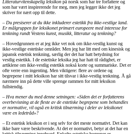
Litteraturvitenskapelig leksikon
på norsk som har tre forfattere og
som har vært inspirerende for meg, men jeg legger ikke det jeg
skriver for nært opp til dette.
– Du presiserer at du ikke inkluderer estetikk fra ikke-vestlige land.
Er målgruppen for leksikonet primært europeere med interesse for
tenkning rundt Vestens kunst, musikk, litteratur og tenkning?
– Hovedgrunnen er at jeg ikke vet nok om ikke-vestlig kunst og
ikke-vestlige estetiske områder. Men jeg har litt med om kinesisk og
japansk estetisk tenkning, særlig der det har hatt betydning for
vestlig estetikk. I de estetiske leksika jeg har hatt til rådighet, er
artiklene om ikke-vestlig estetikk nokså korte og summariske. Det er
ofte verre enn ingenting. Men viktigere: flere av ordene og
begrepene i mitt leksikon har sitt tilsvar i ikke-vestlig tenkning. Å gå
nærmere inn på dette ville sprenge rammen for mitt leksikon
fullstendig.
– Hva mener du med denne setningen: «Siden det er forfatterens
overbevisning at de fleste av de estetiske begrepene som behandles
er normative, vil også en kritisk tilnærming i deler av leksikonet
være en ledetråd»?
– Et estetisk leksikon er i seg selv for det meste normativt. Det kan
ikke bare være beskrivende. At det er normativt, betyr at det har en
kritisk tilnærming innebygd. Enkelte estetiske begreper er