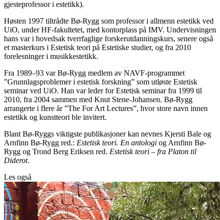
gjesteprofessor i estetikk).
Høsten 1997 tiltrådte Bø-Rygg som professor i allmenn estetikk ved
UiO, under HF-fakultetet, med kontorplass på IMV. Undervisningen
hans var i hovedsak tverrfaglige forskerutdanningskurs, senere også
et masterkurs i Estetisk teori på Estetiske studier, og fra 2010
forelesninger i musikkestetikk.
Fra 1989–93 var Bø-Rygg medlem av NAVF-programmet
”Grunnlagsproblemer i estetisk forskning” som utløste Estetisk
seminar ved UiO. Han var leder for Estetisk seminar fra 1999 til
2010, fra 2004 sammen med Knut Stene-Johansen. Bø-Rygg
arrangerte i flere år ”The For Art Lectures”, hvor store navn innen
estetikk og kunstteori ble invitert.
Blant Bø-Ryggs viktigste publikasjoner kan nevnes Kjersti Bale og
Arnfinn Bø-Rygg red.:
Estetisk teori. En antologi
og Arnfinn Bø-
Rygg og Trond Berg Eriksen red.
Estetisk teori – fra Platon til
Diderot
.
Les også