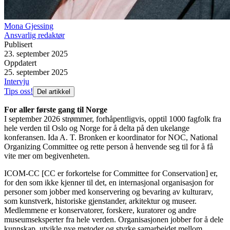
Mona Gjessing
Ansvarlig redaktør
Publisert
23. september 2025
Oppdatert
25. september 2025
Intervju
Tips oss!
Del artikkel
For aller første gang til Norge
I september 2026 strømmer, forhåpentligvis, opptil 1000 fagfolk fra
hele verden til Oslo og Norge for å delta på den ukelange
konferansen. Ida A. T. Bronken er koordinator for NOC, National
Organizing Committee og rette person å henvende seg til for å få
vite mer om begivenheten.
ICOM-CC [CC er forkortelse for Committee for Conservation] er,
for den som ikke kjenner til det, en internasjonal organisasjon for
personer som jobber med konservering og bevaring av kulturarv,
som kunstverk, historiske gjenstander, arkitektur og museer.
Medlemmene er konservatorer, forskere, kuratorer og andre
museumseksperter fra hele verden. Organisasjonen jobber for å dele
kunnskap, utvikle nye metoder og styrke samarbeidet mellom