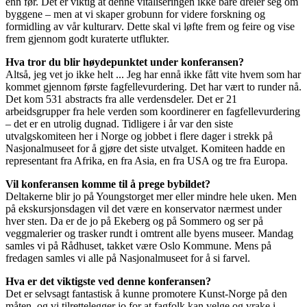
enn før. Det er viktig at denne vitaliseringen ikke bare dreier seg om
byggene – men at vi skaper grobunn for videre forskning og
formidling av vår kulturarv. Dette skal vi løfte frem og feire og vise
frem gjennom godt kuraterte utflukter.
Hva tror du blir høydepunktet under konferansen?
Altså, jeg vet jo ikke helt ... Jeg har ennå ikke fått vite hvem som har
kommet gjennom første fagfellevurdering. Det har vært to runder nå.
Det kom 531 abstracts fra alle verdensdeler. Det er 21
arbeidsgrupper fra hele verden som koordinerer en fagfellevurdering
– det er en utrolig dugnad. Tidligere i år var den siste
utvalgskomiteen her i Norge og jobbet i flere dager i strekk på
Nasjonalmuseet for å gjøre det siste utvalget. Komiteen hadde en
representant fra Afrika, en fra Asia, en fra USA og tre fra Europa.
Vil konferansen komme til å prege bybildet?
Deltakerne blir jo på Youngstorget mer eller mindre hele uken. Men
på ekskursjonsdagen vil det være en konservator nærmest under
hver sten. Da er de jo på Ekeberg og på Sommero og ser på
veggmalerier og trasker rundt i omtrent alle byens museer. Mandag
samles vi på Rådhuset, takket være Oslo Kommune. Mens på
fredagen samles vi alle på Nasjonalmuseet for å si farvel.
Hva er det viktigste ved denne konferansen?
Det er selvsagt fantastisk å kunne promotere Kunst-Norge på den
måten, og vi tilrettelegger jo for at fagfolk kan velge og vrake i