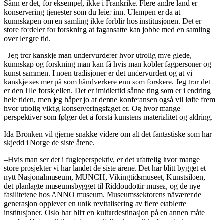
Sånn er det, for eksempel, ikke i Frankrike. Flere andre land er
konservering tjenester som du leier inn. Ulempen er da at
kunnskapen om en samling ikke forblir hos institusjonen. Det er
store fordeler for forskning at fagansatte kan jobbe med en samling
over lengre tid.
–Jeg tror kanskje man undervurderer hvor utrolig mye glede,
kunnskap og forskning man kan få hvis man kobler fagpersoner og
kunst sammen. I noen tradisjoner er det undervurdert og at vi
kanskje ses mer på som håndverkere enn som forskere. Jeg tror det
er den lille forskjellen. Det er imidlertid sånne ting som er i endring
hele tiden, men jeg håper jo at denne konferansen også vil løfte frem
hvor utrolig viktig konserveringsfaget er. Og hvor mange
perspektiver som følger det å forstå kunstens materialitet og aldring.
Ida Bronken vil gjerne snakke videre om alt det fantastiske som har
skjedd i Norge de siste årene.
–Hvis man ser det i fugleperspektiv, er det ufattelig hvor mange
store prosjekter vi har landet de siste årene. Det har blitt bygget et
nytt Nasjonalmuseum, MUNCH, Vikingtidsmuseet, Kunstsiloen,
det planlagte museumsbygget til Riddoudottir musea, og de nye
fasilitetene hos ANNO museum. Museumssektorens nåværende
generasjon opplever en unik revitalisering av flere etablerte
institusjoner. Oslo har blitt en kulturdestinasjon på en annen måte