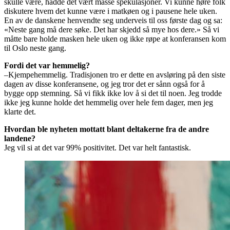
skulle være, hadde det vært masse spekulasjoner. Vi kunne høre folk
diskutere hvem det kunne være i matkøen og i pausene hele uken.
En av de danskene henvendte seg underveis til oss første dag og sa:
«Neste gang må dere søke. Det har skjedd så mye hos dere.» Så vi
måtte bare holde masken hele uken og ikke røpe at konferansen kom
til Oslo neste gang.
Fordi det var hemmelig?
–Kjempehemmelig. Tradisjonen tro er dette en avsløring på den siste
dagen av disse konferansene, og jeg tror det er sånn også for å
bygge opp stemning. Så vi fikk ikke lov å si det til noen. Jeg trodde
ikke jeg kunne holde det hemmelig over hele fem dager, men jeg
klarte det.
Hvordan ble nyheten mottatt blant deltakerne fra de andre
landene?
Jeg vil si at det var 99% positivitet. Det var helt fantastisk.