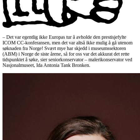
– Det var egentlig ikke Europas tur å avholde den prestisjefylte
ICOM CC-konferansen, men det var altså ikke mulig å gå utenom
søknaden fra Norge! Svært mye har skjedd i museumssektoren
(ABM) i Norge de siste årene, så for oss var det akkurat det rette
tidspunktet å søke, sier seniorkonservator – malerikonservator ved
Nasjonalmuseet, Ida Antonia Tank Bronken.