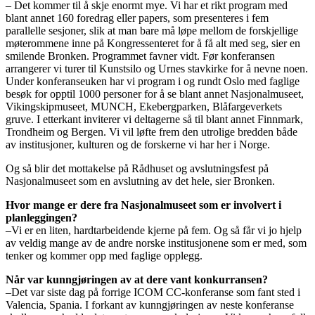
– Det kommer til å skje enormt mye. Vi har et rikt program med
blant annet 160 foredrag eller papers, som presenteres i fem
parallelle sesjoner, slik at man bare må løpe mellom de forskjellige
møterommene inne på Kongressenteret for å få alt med seg, sier en
smilende Bronken. Programmet favner vidt. Før konferansen
arrangerer vi turer til Kunstsilo og Urnes stavkirke for å nevne noen.
Under konferanseuken har vi program i og rundt Oslo med faglige
besøk for opptil 1000 personer for å se blant annet Nasjonalmuseet,
Vikingskipmuseet, MUNCH, Ekebergparken, Blåfargeverkets
gruve. I etterkant inviterer vi deltagerne så til blant annet Finnmark,
Trondheim og Bergen. Vi vil løfte frem den utrolige bredden både
av institusjoner, kulturen og de forskerne vi har her i Norge.
Og så blir det mottakelse på Rådhuset og avslutningsfest på
Nasjonalmuseet som en avslutning av det hele, sier Bronken.
Hvor mange er dere fra Nasjonalmuseet som er involvert i
planleggingen?
–Vi er en liten, hardtarbeidende kjerne på fem. Og så får vi jo hjelp
av veldig mange av de andre norske institusjonene som er med, som
tenker og kommer opp med faglige opplegg.
Når var kunngjøringen av at dere vant konkurransen?
–Det var siste dag på forrige ICOM CC-konferanse som fant sted i
Valencia, Spania. I forkant av kunngjøringen av neste konferanse