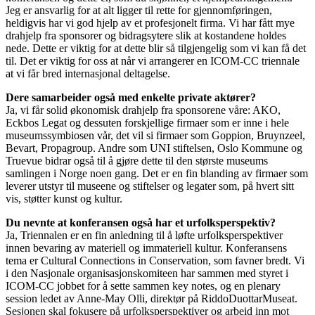
Jeg er ansvarlig for at alt ligger til rette for gjennomføringen,
heldigvis har vi god hjelp av et profesjonelt firma. Vi har fått mye
drahjelp fra sponsorer og bidragsytere slik at kostandene holdes
nede. Dette er viktig for at dette blir så tilgjengelig som vi kan få det
til. Det er viktig for oss at når vi arrangerer en ICOM-CC triennale
at vi får bred internasjonal deltagelse.
Dere samarbeider også med enkelte private aktører?
Ja, vi får solid økonomisk drahjelp fra sponsorene våre: AKO,
Eckbos Legat og dessuten forskjellige firmaer som er inne i hele
museumssymbiosen vår, det vil si firmaer som Goppion, Bruynzeel,
Bevart, Propagroup. Andre som UNI stiftelsen, Oslo Kommune og
Truevue bidrar også til å gjøre dette til den største museums
samlingen i Norge noen gang. Det er en fin blanding av firmaer som
leverer utstyr til museene og stiftelser og legater som, på hvert sitt
vis, støtter kunst og kultur.
Du nevnte at konferansen også har et urfolksperspektiv?
Ja, Triennalen er en fin anledning til å løfte urfolksperspektiver
innen bevaring av materiell og immateriell kultur. Konferansens
tema er Cultural Connections in Conservation, som favner bredt. Vi
i den Nasjonale organisasjonskomiteen har sammen med styret i
ICOM-CC jobbet for å sette sammen key notes, og en plenary
session ledet av Anne-May Olli, direktør på RiddoDuottarMuseat.
Sesjonen skal fokusere på urfolksperspektiver og arbeid inn mot