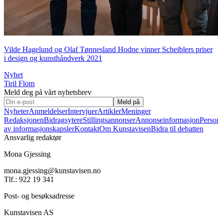
Vilde Hagelund og Olaf Tønnesland Hodne vinner Scheiblers priser
i design og kunsthåndverk 2021
Nyhet
Tiril Flom
Meld deg på vårt nyhetsbrev
Meld på
Nyheter
Anmeldelser
Intervjuer
Artikler
Meninger
Redaksjonen
Bidragsytere
Stillingsannonser
Annonseinformasjon
Perso
av informasjonskapsler
Kontakt
Om Kunstavisen
Bidra til debatten
Ansvarlig redaktør
Mona Gjessing
mona.gjessing@kunstavisen.no
Tlf.: 922 19 341
Post- og besøksadresse
Kunstavisen AS