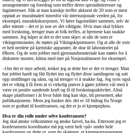
arrangementer og foredrag som treffer deres spesialinteresser og
faginteresser. Slik at man kanskje treffer akkurat de 20 som er mest
opptatt av muralmaleri innenfor vår internasjonale verden på, for
eksempel, muralekskursjonen. Vi fører fagområder sammen, selv de
aller minste – det er jo noe av det viktigste. Hvis man skal lykkes
med forskning, trenger man at folk treffes, at hjernene kan snakke
sammen. Jeg håper at det er det som skjer: at alle de som er
vikingentusiaster, de møtes på Vikingskipsmuseet. Og at alle de som
er helt nerdete på kjemiske apparater, de drar til laboratoriet på
Økern. Og de som jobber med gjenstandsmateriale kan møtes for å
diskutere montre, klima med mer på Nasjonalmuseet for eksempel.
–Om det er mye arbeid, tenker jeg at dette her er det vi trenger. Man
har jobbet hardt og fått flyttet inn og flyttet disse samlingene og satt
opp utstillinger og sånn, og nå trenger vi å snakke fag. Jeg syns også
det er viktig å få frem at vi virkelig prøver å gjøre jobben vår med å
være en positiv samlende kraft og få til forskningsaktivitet. Altså
skape plattformer i år hvor både ting kan skje, bli presentert, øke
publikasjonene. Mens jeg husker det- det er 18 bidrag fra Norge
som er godtatt til konferansen, og det er jo et kjempepluss.
Hva er din rolle under selve konferansen?
Jeg skal ønske velkommen og ønske farvel, ha-ha. Ettersom jeg er
konferansens koordinator må jeg være helt «på» under hele
konferansen og dette er, som du skjønner, et kjempearrangement.