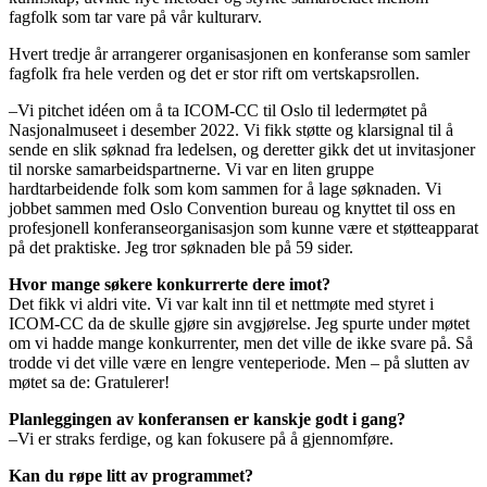
fagfolk som tar vare på vår kulturarv.
Hvert tredje år arrangerer organisasjonen en konferanse som samler
fagfolk fra hele verden og det er stor rift om vertskapsrollen.
–Vi pitchet idéen om å ta ICOM-CC til Oslo til ledermøtet på
Nasjonalmuseet i desember 2022. Vi fikk støtte og klarsignal til å
sende en slik søknad fra ledelsen, og deretter gikk det ut invitasjoner
til norske samarbeidspartnerne. Vi var en liten gruppe
hardtarbeidende folk som kom sammen for å lage søknaden. Vi
jobbet sammen med Oslo Convention bureau og knyttet til oss en
profesjonell konferanseorganisasjon som kunne være et støtteapparat
på det praktiske. Jeg tror søknaden ble på 59 sider.
Hvor mange søkere konkurrerte dere imot?
Det fikk vi aldri vite. Vi var kalt inn til et nettmøte med styret i
ICOM-CC da de skulle gjøre sin avgjørelse. Jeg spurte under møtet
om vi hadde mange konkurrenter, men det ville de ikke svare på. Så
trodde vi det ville være en lengre venteperiode. Men – på slutten av
møtet sa de: Gratulerer!
Planleggingen av konferansen er kanskje godt i gang?
–Vi er straks ferdige, og kan fokusere på å gjennomføre.
Kan du røpe litt av programmet?