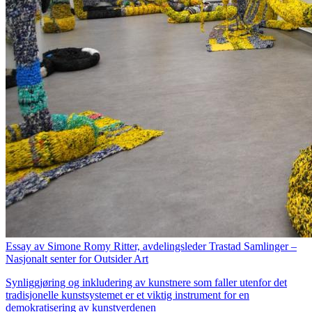
Essay av Simone Romy Ritter, avdelingsleder Trastad Samlinger –
Nasjonalt senter for Outsider Art
Synliggjøring og inkludering av kunstnere som faller utenfor det
tradisjonelle kunstsystemet er et viktig instrument for en
demokratisering av kunstverdenen