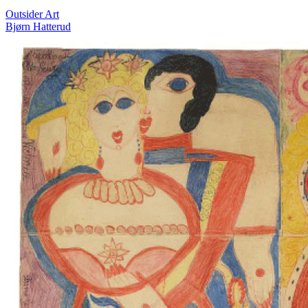
Outsider Art
Bjørn Hatterud