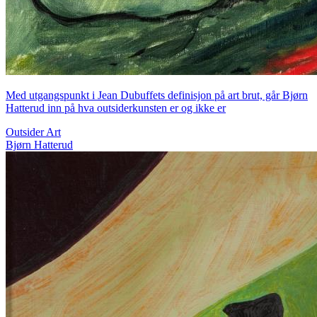
Med utgangspunkt i Jean Dubuffets definisjon på art brut, går Bjørn
Hatterud inn på hva outsiderkunsten er og ikke er
Outsider Art
Bjørn Hatterud