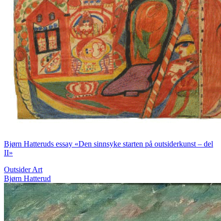
Bjørn Hatteruds essay «Den sinnsyke starten på outsiderkunst – del
II»
Outsider Art
Bjørn Hatterud