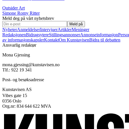
Outsider Art
Simone Romy Ritter
Meld deg på vårt nyhetsbrev
Meld på
Nyheter
Anmeldelser
Intervjuer
Artikler
Meninger
Redaksjonen
Bidragsytere
Stillingsannonser
Annonseinformasjon
Perso
av informasjonskapsler
Kontakt
Om Kunstavisen
Bidra til debatten
Ansvarlig redaktør
Mona Gjessing
mona.gjessing@kunstavisen.no
Tlf.: 922 19 341
Post- og besøksadresse
Kunstavisen AS
Vibes gate 15
0356 Oslo
Org.nr: 834 644 622 MVA