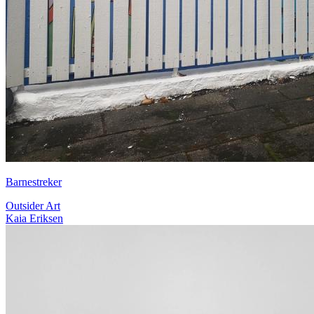
Barnestreker
Outsider Art
Kaia Eriksen