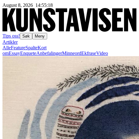
August 8, 2026
14
:
55
:
20
Tips oss!
Søk
Meny
Artikler
Alle
Feature
Spalte
Kort
om
Essay
Enquete
Anbefalinger
Minneord
Ekfrase
Video