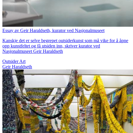
Essay av Geir Haraldseth, kurator ved Nasjonalmuseet
Kanskje det er selve begrepet outsiderkunst som må vike for å åpne
opp kunstfeltet og få utsiden inn, skriver kurator ved
Nasjonalmuseet Geir Haraldseth
Outsider Art
Geir Haraldseth