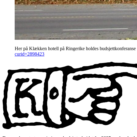
Her på Klækken hotell på Ringerike holdes budsjettkonferans
curid=2898423