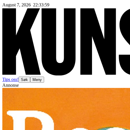
August 7, 2026
22
:
34
:
01
Tips oss!
Søk
Meny
Annonse