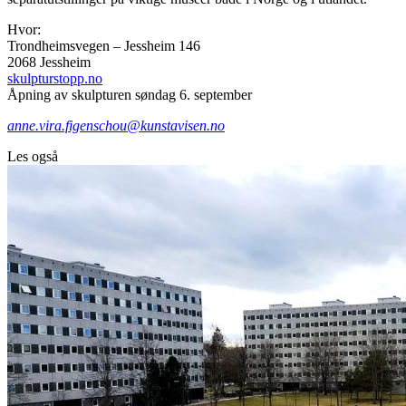
Hvor:
Trondheimsvegen – Jessheim 146
2068 Jessheim
skulpturstopp.no
Åpning av skulpturen søndag 6. september
anne.vira.figenschou@kunstavisen.no
Les også