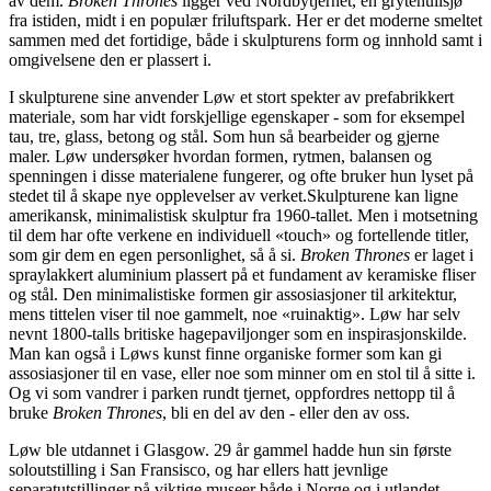
av dem.
Broken Thrones
ligger ved Nordbytjernet, en grytehullsjø
fra istiden, midt i en populær friluftspark. Her er det moderne smeltet
sammen med det fortidige, både i skulpturens form og innhold samt i
omgivelsene den er plassert i.
I skulpturene sine anvender Løw et stort spekter av prefabrikkert
materiale, som har vidt forskjellige egenskaper - som for eksempel
tau, tre, glass, betong og stål. Som hun så bearbeider og gjerne
maler. Løw undersøker hvordan formen, rytmen, balansen og
spenningen i disse materialene fungerer, og ofte bruker hun lyset på
stedet til å skape nye opplevelser av verket.Skulpturene kan ligne
amerikansk, minimalistisk skulptur fra 1960-tallet. Men i motsetning
til dem har ofte verkene en individuell «touch» og fortellende titler,
som gir dem en egen personlighet, så å si.
Broken Thrones
er laget i
spraylakkert aluminium plassert på et fundament av keramiske fliser
og stål. Den minimalistiske formen gir assosiasjoner til arkitektur,
mens tittelen viser til noe gammelt, noe «ruinaktig». Løw har selv
nevnt 1800-talls britiske hagepaviljonger som en inspirasjonskilde.
Man kan også i Løws kunst finne organiske former som kan gi
assosiasjoner til en vase, eller noe som minner om en stol til å sitte i.
Og vi som vandrer i parken rundt tjernet, oppfordres nettopp til å
bruke
Broken Thrones
, bli en del av den - eller den av oss.
Løw ble utdannet i Glasgow. 29 år gammel hadde hun sin første
soloutstilling i San Fransisco, og har ellers hatt jevnlige
separatutstillinger på viktige museer både i Norge og i utlandet.