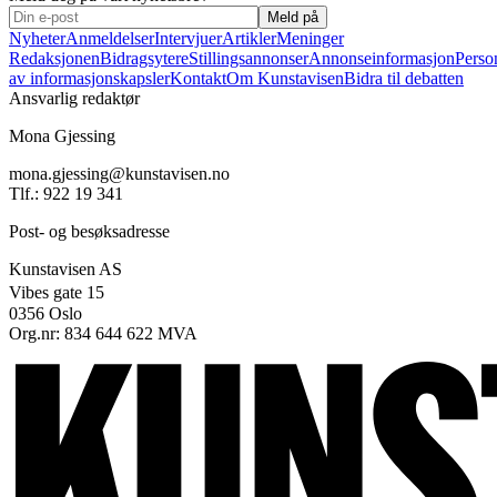
Meld på
Nyheter
Anmeldelser
Intervjuer
Artikler
Meninger
Redaksjonen
Bidragsytere
Stillingsannonser
Annonseinformasjon
Perso
av informasjonskapsler
Kontakt
Om Kunstavisen
Bidra til debatten
Ansvarlig redaktør
Mona Gjessing
mona.gjessing@kunstavisen.no
Tlf.: 922 19 341
Post- og besøksadresse
Kunstavisen AS
Vibes gate 15
0356 Oslo
Org.nr: 834 644 622 MVA