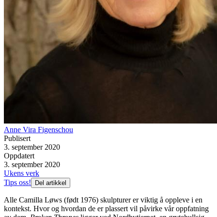
Anne Vira Figenschou
Publisert
3. september 2020
Oppdatert
3. september 2020
Ukens verk
Tips oss!
Del artikkel
Alle Camilla Løws (født 1976) skulpturer er viktig å oppleve i en
kontekst. Hvor og hvordan de er plassert vil påvirke vår oppfatning