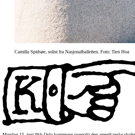
Camilla Spidsøe, solist fra Nasjonalballetten. Foto: Tien Hoa
Mandag 15. juni fikk Oslo kommune overrakt den amerikanske skulpt