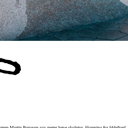
øren Martin Puryears syv meter høye skulptur,
Skapning fra Iddefjord
,