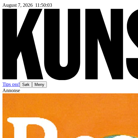
August 7, 2026
11
:
50
:
05
Tips oss!
Søk
Meny
Annonse