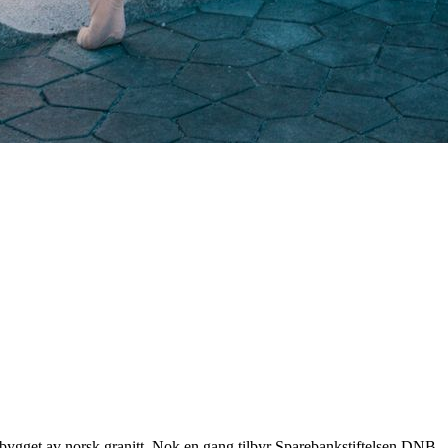
 bygget av norsk granitt. Nok en gang tilbyr Sparebankstiftelsen DNB