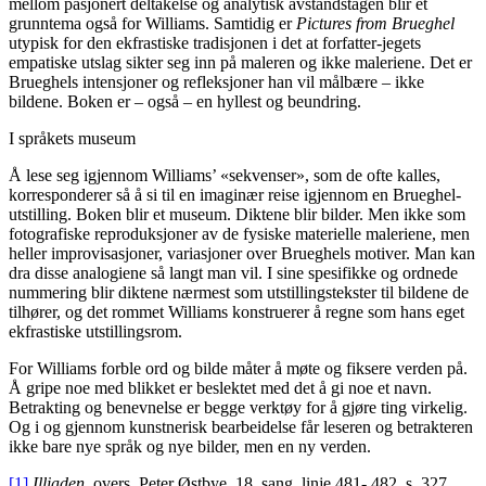
mellom pasjonert deltakelse og analytisk avstandstagen blir et
grunntema også for Williams. Samtidig er
Pictures from Brueghel
utypisk for den ekfrastiske tradisjonen i det at forfatter-jegets
empatiske utslag sikter seg inn på maleren og ikke maleriene. Det er
Brueghels intensjoner og refleksjoner han vil målbære – ikke
bildene. Boken er – også – en hyllest og beundring.
I språkets museum
Å lese seg igjennom Williams’ «sekvenser», som de ofte kalles,
korresponderer så å si til en imaginær reise igjennom en Brueghel-
utstilling. Boken blir et museum. Diktene blir bilder. Men ikke som
fotografiske reproduksjoner av de fysiske materielle maleriene, men
heller improvisasjoner, variasjoner over Brueghels motiver. Man kan
dra disse analogiene så langt man vil. I sine spesifikke og ordnede
nummering blir diktene nærmest som utstillingstekster til bildene de
tilhører, og det rommet Williams konstruerer å regne som hans eget
ekfrastiske utstillingsrom.
For Williams forble ord og bilde måter å møte og fiksere verden på.
Å gripe noe med blikket er beslektet med det å gi noe et navn.
Betrakting og benevnelse er begge verktøy for å gjøre ting virkelig.
Og i og gjennom kunstnerisk bearbeidelse får leseren og betrakteren
ikke bare nye språk og nye bilder, men en ny verden.
[1]
Illiaden
, overs. Peter Østbye, 18. sang, linje 481- 482, s. 327.