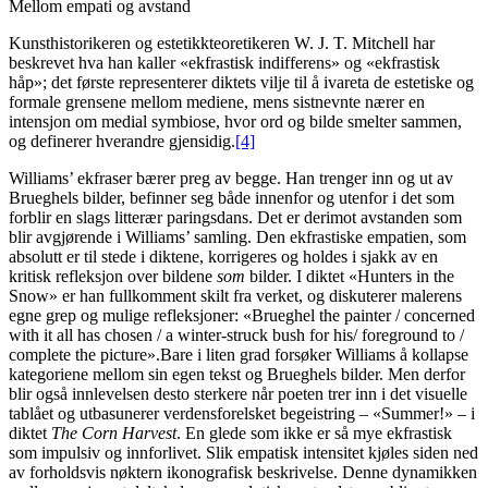
Mellom empati og avstand
Kunsthistorikeren og estetikkteoretikeren W. J. T. Mitchell har
beskrevet hva han kaller «ekfrastisk indifferens» og «ekfrastisk
håp»; det første representerer diktets vilje til å ivareta de estetiske og
formale grensene mellom mediene, mens sistnevnte nærer en
intensjon om medial symbiose, hvor ord og bilde smelter sammen,
og definerer hverandre gjensidig.
[4]
Williams’ ekfraser bærer preg av begge. Han trenger inn og ut av
Brueghels bilder, befinner seg både innenfor og utenfor i det som
forblir en slags litterær paringsdans. Det er derimot avstanden som
blir avgjørende i Williams’ samling. Den ekfrastiske empatien, som
absolutt er til stede i diktene, korrigeres og holdes i sjakk av en
kritisk refleksjon over bildene
som
bilder. I diktet «Hunters in the
Snow» er han fullkomment skilt fra verket, og diskuterer malerens
egne grep og mulige refleksjoner: «Brueghel the painter / concerned
with it all has chosen / a winter-struck bush for his/ foreground to /
complete the picture».Bare i liten grad forsøker Williams å kollapse
kategoriene mellom sin egen tekst og Brueghels bilder. Men derfor
blir også innlevelsen desto sterkere når poeten trer inn i det visuelle
tablået og utbasunerer verdensforelsket begeistring – «Summer!» – i
diktet
The Corn Harvest
. En glede som ikke er så mye ekfrastisk
som impulsiv og innforlivet. Slik empatisk intensitet kjøles siden ned
av forholdsvis nøktern ikonografisk beskrivelse. Denne dynamikken