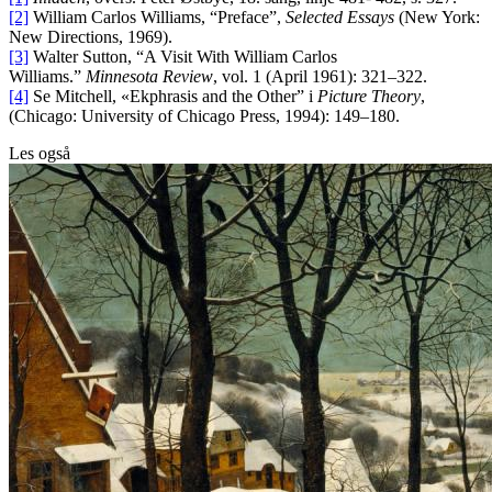
[2]
William Carlos Williams, “Preface”,
Selected Essays
(New York:
New Directions, 1969).
[3]
Walter Sutton, “A Visit With William Carlos
Williams.”
Minnesota Review
, vol. 1 (April 1961): 321–322.
[4]
Se Mitchell, «Ekphrasis and the Other” i
Picture Theory
,
(Chicago: University of Chicago Press, 1994): 149–180.
Les også