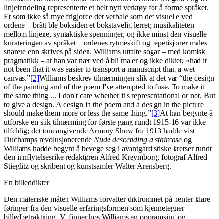
linjeinndeling representerte et helt nytt verktøy for å forme språket.
Et som ikke så mye frigjorde det verbale som det visuelle ved
ordene – brått ble boksiden et bokstavelig lerret; musikaliteten
mellom linjene, syntaktiske spenninger, og ikke minst den visuelle
kurateringen av språket – ordenes rytmeskift og repetisjoner males
snarere enn skrives på siden. Williams uttalte sogar – med komisk
pragmatikk – at han var nær ved å bli maler og ikke dikter, «had it
not been that it was easier to transport a manuscript than a wet
canvas.”
[2]
Williams beskrev tilnærmingen slik at det var “the design
of the painting and of the poem I've attempted to fuse. To make it
the same thing ... I don't care whether it's representational or not. But
to give a design. A design in the poem and a design in the picture
should make them more or less the same thing.”
[3]
At han begynte å
utforske en slik tilnærming for første gang rundt 1915-16 var ikke
tilfeldig; det toneangivende Armory Show fra 1913 hadde vist
Duchamps revolusjonerende
Nude descending a staircase
og
Williams hadde begynt å bevege seg i avantgardistiske kretser rundt
den innflytelsesrike redaktøren Alfred Kreymborg, fotograf Alfred
Stieglitz og skribent og kunstsamler Walter Arensberg.
En billeddikter
Den maleriske måten Williams forvalter diktrommet på henter klare
føringer fra den visuelle erfaringsformen som kjennetegner
billedbetraktning. Vi finner hos Williams en oppramsing og