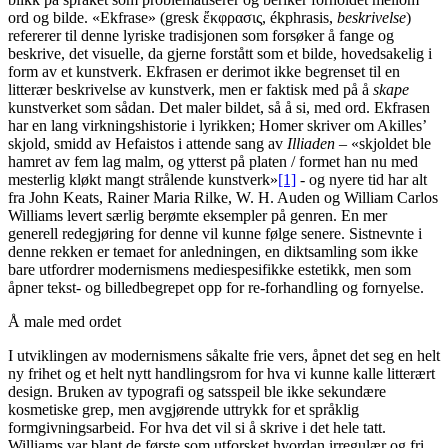
ord og bilde. «Ekfrase» (gresk ἔκφρασις, ékphrasis,
beskrivelse
)
refererer til denne lyriske tradisjonen som forsøker å fange og
beskrive, det visuelle, da gjerne forstått som et bilde, hovedsakelig i
form av et kunstverk. Ekfrasen er derimot ikke begrenset til en
litterær beskrivelse av kunstverk, men er faktisk med på å
skape
kunstverket som sådan. Det maler bildet, så å si, med ord. Ekfrasen
har en lang virkningshistorie i lyrikken; Homer skriver om Akilles’
skjold, smidd av Hefaistos i attende sang av
Illiaden
– «skjoldet ble
hamret av fem lag malm, og ytterst på platen / formet han nu med
mesterlig kløkt mangt strålende kunstverk»
[1]
- og nyere tid har alt
fra John Keats, Rainer Maria Rilke, W. H. Auden og William Carlos
Williams levert særlig berømte eksempler på genren. En mer
generell redegjøring for denne vil kunne følge senere. Sistnevnte i
denne rekken er temaet for anledningen, en diktsamling som ikke
bare utfordrer modernismens mediespesifikke estetikk, men som
åpner tekst- og billedbegrepet opp for re-forhandling og fornyelse.
Å male med ordet
I utviklingen av modernismens såkalte frie vers, åpnet det seg en helt
ny frihet og et helt nytt handlingsrom for hva vi kunne kalle litterært
design. Bruken av typografi og satsspeil ble ikke sekundære
kosmetiske grep, men avgjørende uttrykk for et språklig
formgivningsarbeid. For hva det vil si å skrive i det hele tatt.
Williams var blant de første som utforsket hvordan irregulær og fri