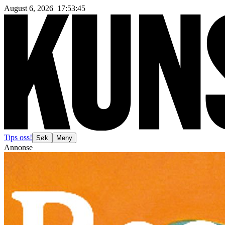
August 6, 2026
17
:
53
:
47
Tips oss!
Søk
Meny
Annonse