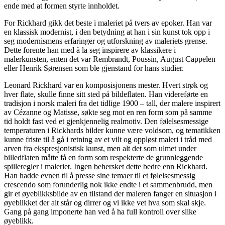
ende med at formen styrte innholdet.
For Rickhard gikk det beste i maleriet på tvers av epoker. Han var
en klassisk modernist, i den betydning at han i sin kunst tok opp i
seg modernismens erfaringer og utforskning av maleriets grense.
Dette forente han med å la seg inspirere av klassikere i
malerkunsten, enten det var Rembrandt, Poussin, August Cappelen
eller Henrik Sørensen som ble gjenstand for hans studier.
Leonard Rickhard var en komposisjonens mester. Hvert strøk og
hver flate, skulle finne sitt sted på bildeflaten. Han videreførte en
tradisjon i norsk maleri fra det tidlige 1900 – tall, der malere inspirert
av Cézanne og Matisse, søkte seg mot en ren form som på samme
tid holdt fast ved et gjenkjennelig realmotiv. Den følelsesmessige
temperaturen i Rickhards bilder kunne være voldsom, og tematikken
kunne friste til å gå i retning av et vilt og oppløst maleri i tråd med
arven fra ekspresjonistisk kunst, men alt det som ulmet under
billedflaten måtte få en form som respekterte de grunnleggende
spilleregler i maleriet. Ingen behersket dette bedre enn Rickhard.
Han hadde evnen til å presse sine temaer til et følelsesmessig
crescendo som forunderlig nok ikke endte i et sammenbrudd, men
gir et øyeblikksbilde av en tilstand der maleren fanger en situasjon i
øyeblikket der alt står og dirrer og vi ikke vet hva som skal skje.
Gang på gang imponerte han ved å ha full kontroll over slike
øyeblikk.