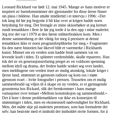
Leonard Rickhard var født 12. mai 1945. Mange av hans motiver er
inspirert av barndomsminner der gjenstander fra disse årene finner
sin plass i bildene. Han uttalte imidlertid i et intervju i 1996: «Det
tok lang tid før jeg begynte å bli klar over at krigen hadde noen
betydning for meg. Det fremgår av mine skissebøker at jeg kretset
rundt tematikken i flere år før jeg torde å ta den opp i mine malerier.
Jeg tror det var i 1979 at den første militærbrakken kom. Men i
denne sammenheng er det viktig for meg å presisere at denne
tematikken ikke er noen programforpliktelse for meg.» Fragmenter
fra den nære historien har likevel blitt et varemerke i Rickhards
kunst. Minnet om en verden som hadde brutt sammen var en
levende kraft i tiden. Et splintret verdensbilde, skulle repareres. Han
tok del av en generasjonserfaring preget av en voldsom spenning
mellom idyll og drama, der freden hadde senket seg over landet,
men meldingene om verden truet av mulig atomkrig, lokale kriger i
fjerne land, strømmet ut gjennom radioen og kom oss i møte
gjennom svart – hvite fotografier i pressen. Trusselen om et mulig
sammenbrudd og viljen til å skape en ny verden, er et gjentagende
grunntema hos Rickard, slik det fremkommer i hans mange
variasjoner over temaet «Mellom konstruksjon og sammenbrudd.»
Det å bore i denne problematikken var ikke en konsesjon til
strømninger i tiden, men en eksistensiell nødvendighet for Rickhard.
Men, det måtte skje på maleriets premisser, som han formulerte det
selv; han begynte med et innhold der innholdet styrte formen, for å