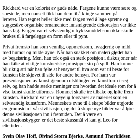
Rickhard var en kolorist av guds nåde. Fargene kunne være sære og
spesielle, men uansett fikk han dem til å klinge sammen på
lerretet. Han tegnet heller ikke med fargen ved å lage spretne og
suggestive organiske ornamenter; innsmigrende dekorasjon var ikke
hans fag. Fargen var et selvstendig uttrykksmiddel som ikke skulle
brukes til å fargelegge en form eller til pynt.
Privat fremsto han som vennlig, oppmerksom, nysgjerrig og mild,
med humor og milde øyne. Når han snakket om maleri glødet han
av begeistring. Men, han tok også en sterk posisjon i diskusjoner når
han følte at viktige kunstneriske prinsipper sto på spill. Han kunne
bli riktig stri når han følte at hensynet til hva som var til beste for
kunsten ble skjøvet til side for andre hensyn. For ham var
presentasjonen av kunst gjennom utstillingen en kunstform i seg
selv, og han hadde sterke meninger om hvordan det ideale rom for å
vise kunst skulle utformes. Rommet skulle tre tilbake og løfte frem
kunsten. Rickhard var en ubøyelig forsvarer av maleriet som en
selvstendig kunstform. Menneskets evne til å skape bilder utgjorde
en grunnstein i vår sivilisasjon, og det å skape nye bilder var å føre
denne sivilisasjonen inn i fremtiden. Det å være en
sivilisasjonsbygger, er det beste skussmål vi kan gi Leo for
ettertiden.
Svein Olav Hoff, Øivind Storm Bjerke, Åsmund Thorkildsen