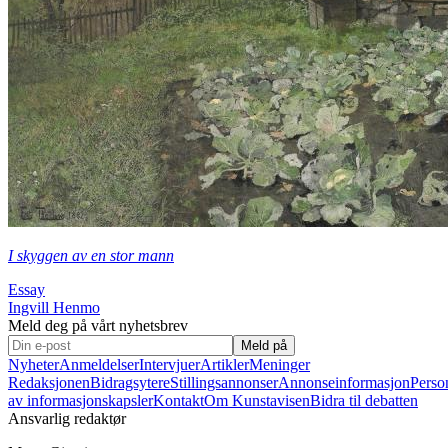
I skyggen av en stor mann
Essay
Ingvill Henmo
Meld deg på vårt nyhetsbrev
Meld på
Nyheter
Anmeldelser
Intervjuer
Artikler
Meninger
Redaksjonen
Bidragsytere
Stillingsannonser
Annonseinformasjon
Perso
av informasjonskapsler
Kontakt
Om Kunstavisen
Bidra til debatten
Ansvarlig redaktør