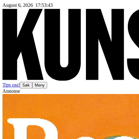
August 6, 2026
17
:
53
:
46
Tips oss!
Søk
Meny
Annonse