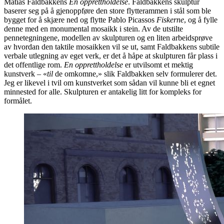
Matias Faldbakkens
En opprettholdelse
. Faldbakkens skulptur
baserer seg på å gjenoppføre den store flytterammen i stål som ble
bygget for å skjære ned og flytte Pablo Picassos
Fiskerne
, og å fylle
denne med en monumental mosaikk i stein. Av de utstilte
pennetegningene, modellen av skulpturen og en liten arbeidsprøve
av hvordan den taktile mosaikken vil se ut, samt Faldbakkens subtile
verbale utlegning av eget verk, er det å håpe at skulpturen får plass i
det offentlige rom.
En opprettholdelse
er utvilsomt et mektig
kunstverk – «
til
de omkomne,» slik Faldbakken selv formulerer det.
Jeg er likevel i tvil om kunstverket som sådan vil kunne bli et egnet
minnested for alle. Skulpturen er antakelig litt for kompleks for
formålet.