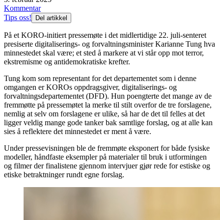
Kommentar
Tips oss!
Del artikkel
På et KORO-initiert pressemøte i det midlertidige 22. juli-senteret
presiserte digitaliserings- og forvaltningsminister Karianne Tung hva
minnestedet skal være; et sted å markere at vi står opp mot terror,
ekstremisme og antidemokratiske krefter.
Tung kom som representant for det departementet som i denne
omgangen er KOROs oppdragsgiver, digitaliserings- og
forvaltningsdepartementet (DFD). Hun poengterte det mange av de
fremmøtte på pressemøtet la merke til stilt overfor de tre forslagene,
nemlig at selv om forslagene er ulike, så har de det til felles at det
ligger veldig mange gode tanker bak samtlige forslag, og at alle kan
sies å reflektere det minnestedet er ment å være.
Under pressevisningen ble de fremmøte eksponert for både fysiske
modeller, håndfaste eksempler på materialer til bruk i utformingen
og filmer der finalistene gjennom intervjuer gjør rede for estiske og
etiske betraktninger rundt egne forslag.