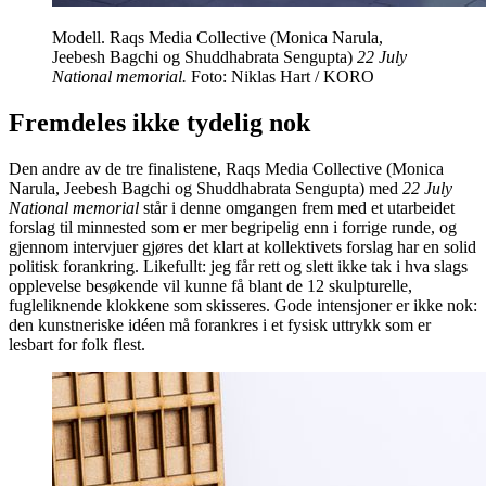
Modell. Raqs Media Collective (Monica Narula,
Jeebesh Bagchi og Shuddhabrata Sengupta)
22 July
National memorial.
Foto: Niklas Hart / KORO
Fremdeles ikke tydelig nok
Den andre av de tre finalistene, Raqs Media Collective (Monica
Narula, Jeebesh Bagchi og Shuddhabrata Sengupta) med
22 July
National memorial
står i denne omgangen frem med et utarbeidet
forslag til minnested som er mer begripelig enn i forrige runde, og
gjennom intervjuer gjøres det klart at kollektivets forslag har en solid
politisk forankring. Likefullt: jeg får rett og slett ikke tak i hva slags
opplevelse besøkende vil kunne få blant de 12 skulpturelle,
fugleliknende klokkene som skisseres. Gode intensjoner er ikke nok:
den kunstneriske idéen må forankres i et fysisk uttrykk som er
lesbart for folk flest.