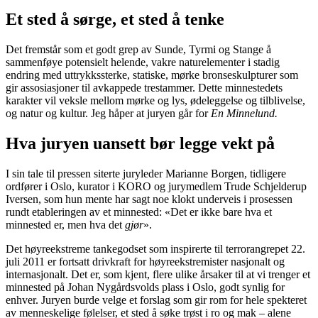
Et sted å sørge, et sted å tenke
Det fremstår som et godt grep av Sunde, Tyrmi og Stange å
sammenføye potensielt helende, vakre naturelementer i stadig
endring med uttrykkssterke, statiske, mørke bronseskulpturer som
gir assosiasjoner til avkappede trestammer. Dette minnestedets
karakter vil veksle mellom mørke og lys, ødeleggelse og tilblivelse,
og natur og kultur. Jeg håper at juryen går for
En Minnelund.
Hva juryen uansett bør legge vekt på
I sin tale til pressen siterte juryleder Marianne Borgen, tidligere
ordfører i Oslo, kurator i KORO og jurymedlem Trude Schjelderup
Iversen, som hun mente har sagt noe klokt underveis i prosessen
rundt etableringen av et minnested: «Det er ikke bare hva et
minnested er, men hva det
gjør
».
Det høyreekstreme tankegodset som inspirerte til terrorangrepet 22.
juli 2011 er fortsatt drivkraft for høyreekstremister nasjonalt og
internasjonalt. Det er, som kjent, flere ulike årsaker til at vi trenger et
minnested på Johan Nygårdsvolds plass i Oslo, godt synlig for
enhver. Juryen burde velge et forslag som gir rom for hele spekteret
av menneskelige følelser, et sted å søke trøst i ro og mak – alene