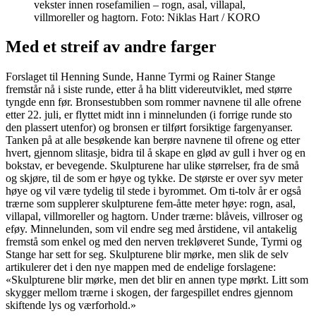
vekster innen rosefamilien – rogn, asal, villapal,
villmoreller og hagtorn. Foto: Niklas Hart / KORO
Med et streif av andre farger
Forslaget til Henning Sunde, Hanne Tyrmi og Rainer Stange
fremstår nå i siste runde, etter å ha blitt videreutviklet, med større
tyngde enn før. Bronsestubben som rommer navnene til alle ofrene
etter 22. juli, er flyttet midt inn i minnelunden (i forrige runde sto
den plassert utenfor) og bronsen er tilført forsiktige fargenyanser.
Tanken på at alle besøkende kan berøre navnene til ofrene og etter
hvert, gjennom slitasje, bidra til å skape en glød av gull i hver og en
bokstav, er bevegende. Skulpturene har ulike størrelser, fra de små
og skjøre, til de som er høye og tykke. De største er over syv meter
høye og vil være tydelig til stede i byrommet. Om ti-tolv år er også
trærne som supplerer skulpturene fem-åtte meter høye: rogn, asal,
villapal, villmoreller og hagtorn. Under trærne: blåveis, villroser og
eføy. Minnelunden, som vil endre seg med årstidene, vil antakelig
fremstå som enkel og med den nerven trekløveret Sunde, Tyrmi og
Stange har sett for seg. Skulpturene blir mørke, men slik de selv
artikulerer det i den nye mappen med de endelige forslagene:
«Skulpturene blir mørke, men det blir en annen type mørkt. Litt som
skygger mellom trærne i skogen, der fargespillet endres gjennom
skiftende lys og værforhold.»