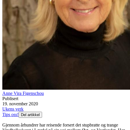
Anne Vira Figenschou
Publisert
19. november 2020
Ukens verk
Tips oss!
Del artikkel
Gjennom århundrer har reisende forsert det stupbratte og trange