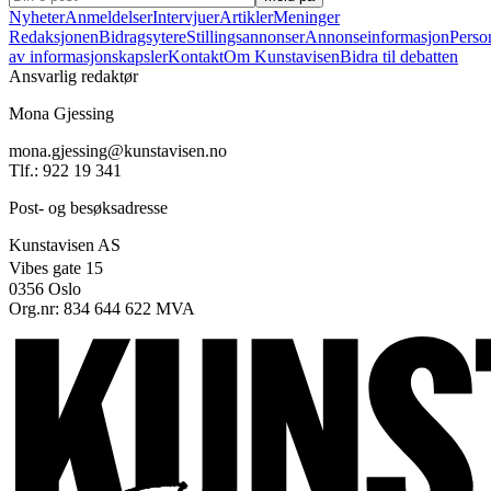
Nyheter
Anmeldelser
Intervjuer
Artikler
Meninger
Redaksjonen
Bidragsytere
Stillingsannonser
Annonseinformasjon
Perso
av informasjonskapsler
Kontakt
Om Kunstavisen
Bidra til debatten
Ansvarlig redaktør
Mona Gjessing
mona.gjessing@kunstavisen.no
Tlf.: 922 19 341
Post- og besøksadresse
Kunstavisen AS
Vibes gate 15
0356 Oslo
Org.nr: 834 644 622 MVA