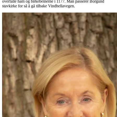
overfalle ham og birkebeinerne i 1177. Man passerer Borgund
stavkirke for så å gå tilbake Vindhellavegen.