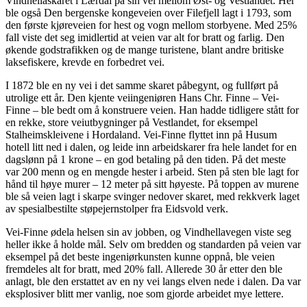
Vindhellaskaret i Lærdal på sin vei mellom Øst- og Vestlandet. Her
ble også Den bergenske kongeveien over Filefjell lagt i 1793, som
den første kjøreveien for hest og vogn mellom storbyene. Med 25%
fall viste det seg imidlertid at veien var alt for bratt og farlig. Den
økende godstrafikken og de mange turistene, blant andre britiske
laksefiskere, krevde en forbedret vei.
I 1872 ble en ny vei i det samme skaret påbegynt, og fullført på
utrolige ett år. Den kjente veiingeniøren Hans Chr. Finne – Vei-
Finne – ble bedt om å konstruere veien. Han hadde tidligere stått for
en rekke, store veiutbygninger på Vestlandet, for eksempel
Stalheimskleivene i Hordaland. Vei-Finne flyttet inn på Husum
hotell litt ned i dalen, og leide inn arbeidskarer fra hele landet for en
dagslønn på 1 krone – en god betaling på den tiden. På det meste
var 200 menn og en mengde hester i arbeid. Sten på sten ble lagt for
hånd til høye murer – 12 meter på sitt høyeste. På toppen av murene
ble så veien lagt i skarpe svinger nedover skaret, med rekkverk laget
av spesialbestilte støpejernstolper fra Eidsvold verk.
Vei-Finne ødela helsen sin av jobben, og Vindhellavegen viste seg
heller ikke å holde mål. Selv om bredden og standarden på veien var
eksempel på det beste ingeniørkunsten kunne oppnå, ble veien
fremdeles alt for bratt, med 20% fall. Allerede 30 år etter den ble
anlagt, ble den erstattet av en ny vei langs elven nede i dalen. Da var
eksplosiver blitt mer vanlig, noe som gjorde arbeidet mye lettere.