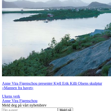
Anne Vira Figenschou presenter Kjell Erik Killi Olsens skulptur
«Mannen fra havet»
Ukens verk
Anne Vira Figenschou
Meld deg på vårt nyhetsbrev
Meld på