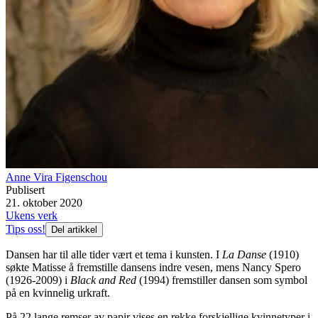
Anne Vira Figenschou
Publisert
21. oktober 2020
Ukens verk
Tips oss!
Del artikkel
Dansen har til alle tider vært et tema i kunsten. I
La Danse
(1910)
søkte Matisse å fremstille dansens indre vesen, mens Nancy Spero
(1926-2009) i
Black and Red
(1994) fremstiller dansen som symbol
på en kvinnelig urkraft.
På 22 lange remser av papir vises en rekke forskjellige kvinnetyper i