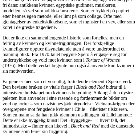
fri dans: antikkens kvinner, egyptiske gudinner, musikeren,
modellen, så vel som «dildo-danseren». Som er trykket på papiret
etter hennes egen metode, eller limt på som collage. Ofte med
gjentagelser av enkeltskikkelsene, som et mønster i en vev, eller som
koret i de greske tragediene.
Det er ikke en sammenhengende historie som fortelles, men en
feiring av kvinnen og kvinnefrigjøringen. Der forskjellige
kvinnefigurer opptrer tilsynelatende uten å være underordnet et
mannlig blikk. Fra 1970-tallet begynte Spero å engasjere seg for
undertrykkelse og vold mot kvinner, som i
Torture of Women
(1976). Med dette verket begynte hun også å anvende kun kvinner i
sin motivverden.
Fargene er med som et vesentlig, fortellende element i Speros verk.
Den bevisste bruken av vitale farger i
Black and Red
bidrar til å
intensivere budskapet om kvinnens betydning. Slik også den dystre
paletten hun anvender i sine rasende og fordømmende bilder om
vold og tortur – som nazistenes jødeutryddelse, Vietnam-krigen eller
overgrepene mot fengslede kvinner i Chile – fillerister tilskueren.
Som en mann sa da han gikk gjennom utstillingen på Lillehammer:
Dette er ikke hyggelig kunst! Det «hyggelige» – i hvert fall, det
humoristiske – finner man likevel i
Black and Red
med de dansende
kvinnene som feirer sin frigjøring.