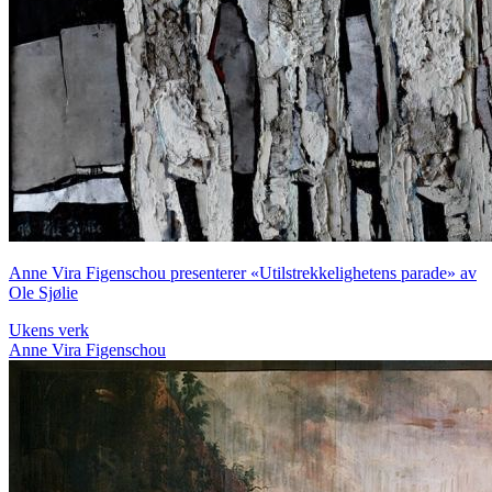
Anne Vira Figenschou presenterer «Utilstrekkelighetens parade» av
Ole Sjølie
Ukens verk
Anne Vira Figenschou