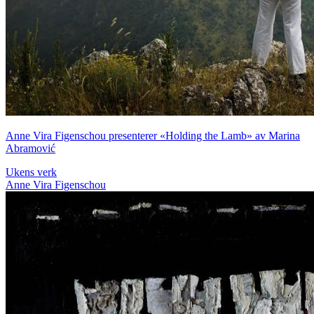
Anne Vira Figenschou presenterer «Holding the Lamb» av Marina
Abramović
Ukens verk
Anne Vira Figenschou