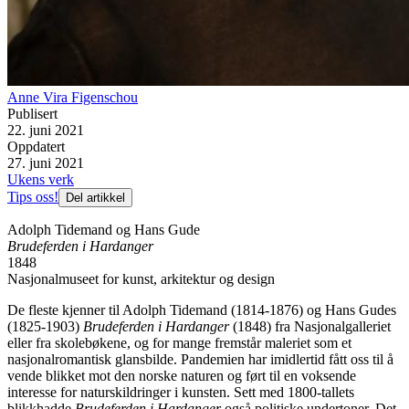
Anne Vira Figenschou
Publisert
22. juni 2021
Oppdatert
27. juni 2021
Ukens verk
Tips oss!
Del artikkel
Adolph Tidemand og Hans Gude
Brudeferden i Hardanger
1848
Nasjonalmuseet for kunst, arkitektur og design
De fleste kjenner til Adolph Tidemand (1814-1876) og Hans Gudes
(1825-1903)
Brudeferden i Hardanger
(1848) fra Nasjonalgalleriet
eller fra skolebøkene, og for mange fremstår maleriet som et
nasjonalromantisk glansbilde. Pandemien har imidlertid fått oss til å
vende blikket mot den norske naturen og ført til en voksende
interesse for naturskildringer i kunsten. Sett med 1800-tallets
blikkhadde
Brudeferden i Hardanger
også politiske undertoner. Det