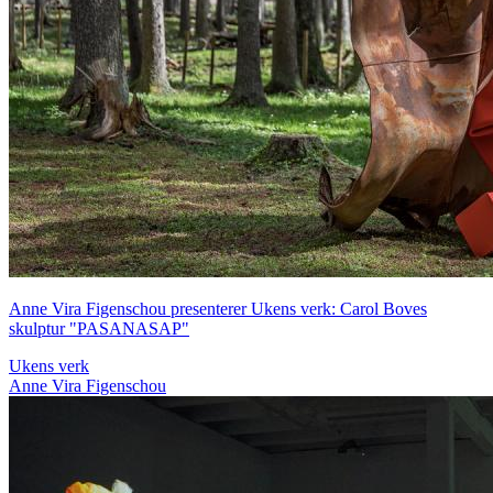
Anne Vira Figenschou presenterer Ukens verk: Carol Boves
skulptur "PASANASAP"
Ukens verk
Anne Vira Figenschou