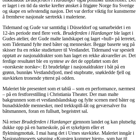
er laget i en tid da sterke krefter ønsket å frigjøre Norge fra Sverige
og skape en selvstendig nasjon. Det var derfor viktig for kunstnerne
å fremheve nasjonale særtrekk i maleriene.
Tidemand og Gude var samtidig i Düsseldorf og samarbeidet i en
12-års periode med flere verk.
Brudeferden i Hardanger
ble laget i
Gudes atelier, der Gude malte landskapet og laget «hull» på lerretet,
som Tidemand fylte med båter og mennesker. Begge baserte seg på
skisser fra en rekke studieturer til Vestlandet. Tidemand var spesielt
opptatt av nasjonaldrakter som han laget en rekke akvareller av. Det
ferdige resultatet ble en syntese av det de oppfattet som det
«norskeste norske»: Et brudefølge i nasjonaldrakter i båt på en
grønn, bunnløs Vestlandsfjord, med stupbratte, snøkledde fjell og
stavkirken tronende ytterst på odden.
Maleriet ble presentert som et tablå – som en performance, nærmest
– på en festforestilling i Christiania Theater. Der man malte
bakgrunnen som et vestlandslandskap og fylte scenen med båter og
bunadskledde mennesker, med trekkspill-låt og geværsalver fra
båtsmannen, foran en fullsatt, begeistret sal.
Nå reiser
Brudeferden i Hardanger
gjennom landet og kan plutselig
dukke opp på en barneskole, på et sykehjem eller et
flyktningmottak. I mai hang det i Urnes stavkirke. Maleriet inngår i
Nasjonalmuseets satsning «Kunsten kommer hjem», som har til