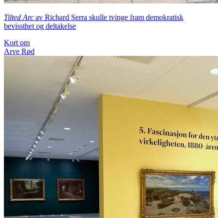
Tilted Arc
av Richard Serra skulle tvinge fram demokratisk
bevissthet og deltakelse
Kort om
Arve Rød