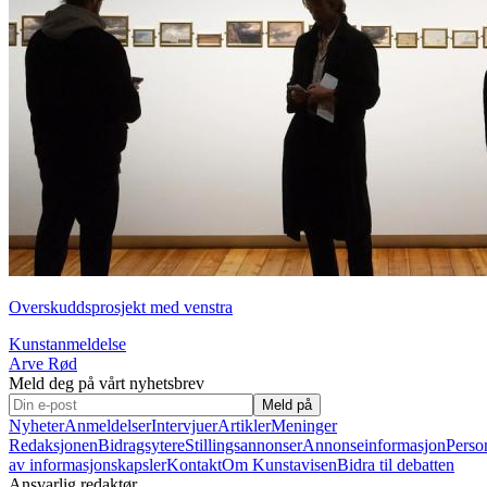
Overskuddsprosjekt med venstra
Kunstanmeldelse
Arve Rød
Meld deg på vårt nyhetsbrev
Meld på
Nyheter
Anmeldelser
Intervjuer
Artikler
Meninger
Redaksjonen
Bidragsytere
Stillingsannonser
Annonseinformasjon
Perso
av informasjonskapsler
Kontakt
Om Kunstavisen
Bidra til debatten
Ansvarlig redaktør