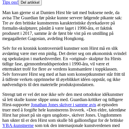
Tips oss!
Del artikkel
Man kan gjerne si at Damien Hirst ble tatt med buksene nede, da
avisa The Guardian før påske kunne servere følgende pikante sak:
Tre av den britiske kunstnerens karakteristiske dyrekadavre på
formalin-skulpturer, påstått å være laget i 1990-åra, er faktisk
produsert i 2017, samme år de først ble vist på en utstilling på
megagalleriet Gagosian, avdeling Hongkong.
Selv for en kronisk kontroversiell kunstner som Hirst må en slik
avsløring være mer enn pinlig. Det dreier seg om økonomisk svindel
og spekulasjon i markedsverdier. En «original» skulptur fra Hirsts
tidlige fase, gjennombruddsperioden i 1990-åra, vil være et
ettertraktet trofé for flere av verdens kunstsamlere i toppklassen.
Selv forsvarer Hirst seg med at han som konseptkunstner står fritt til
å tidfeste verkets opprinnelse til øyeblikket idéen oppstår, og ikke
nødvendigvis til den materielle produksjonsdatoen.
Strengt tatt er vel det noe ikke selv den mest ortodokse idékunstner
så lett skulle kunne slippe unna med. Guardian-kritiker og tidligere
Hirst-supporter
Jonathan Jones skriver i samme avis
at episoden
truer med å forgifte hele kunstnerens livsverk. «Den eldre, talentløse
Hirst har pisset på sin egen ungdom», skriver Jones. Ungdommen
han sikter til er den Hirst som skulle bli gallionsfigur for de britiske
YBA-kunstnerne
som tok den internasjonale kunstverdenen med