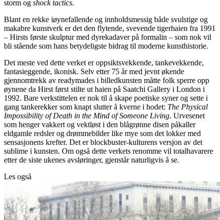
storm og
shock tactics
.
Blant en rekke iøynefallende og innholdsmessig både svulstige og
makabre kunstverk er det den flytende, svevende tigerhaien fra 1991
– Hirsts første skulptur med dyrekadaver på formalin – som nok vil
bli stående som hans betydeligste bidrag til moderne kunsthistorie.
Det meste ved dette verket er oppsiktsvekkende, tankevekkende,
fantasieggende, ikonisk. Selv etter 75 år med jevnt økende
gjennomtrekk av readymades i billedkunsten måtte folk sperre opp
øynene da Hirst først stilte ut haien på Saatchi Gallery i London i
1992. Bare verkstittelen er nok til å skape poetiske syner og sette i
gang tankerekker som knapt slutter å kverne i hodet:
The Physical
Impossibility of Death in the Mind of Someone Living
. Urvesenet
som henger vakkert og vektløst i den blågrønne disen påkaller
eldgamle redsler og drømmebilder like mye som det lokker med
sensasjonens krefter. Det er blockbuster-kulturens versjon av det
sublime i kunsten. Om også dette verkets renomme vil totalhavarere
etter de siste ukenes avsløringer, gjenstår naturligvis å se.
Les også