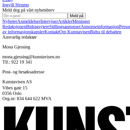
Ingvill Henmo
Meld deg på vårt nyhetsbrev
Meld på
Nyheter
Anmeldelser
Intervjuer
Artikler
Meninger
Redaksjonen
Bidragsytere
Stillingsannonser
Annonseinformasjon
Perso
av informasjonskapsler
Kontakt
Om Kunstavisen
Bidra til debatten
Ansvarlig redaktør
Mona Gjessing
mona.gjessing@kunstavisen.no
Tlf.: 922 19 341
Post- og besøksadresse
Kunstavisen AS
Vibes gate 15
0356 Oslo
Org.nr: 834 644 622 MVA