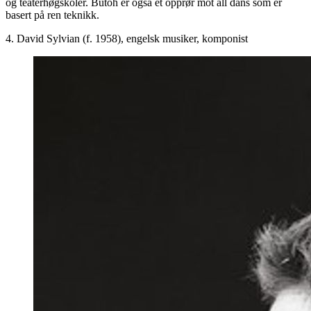
og teaterhøgskoler. Butoh er også et opprør mot all dans som er
basert på ren teknikk.
4. David Sylvian (f. 1958), engelsk musiker, komponist