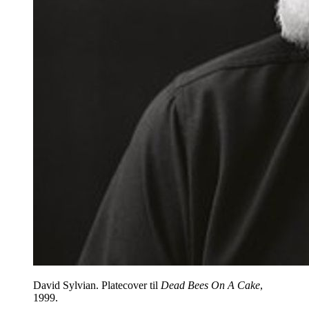
David Sylvian. Platecover til
Dead Bees On A Cake
,
1999.