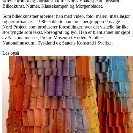
skrevet kritikk og journalistikk for Norsk Shakespeare tidsskrift,
Billedkunst, Numer, Klassekampen og Morgenbladet.
Som billedkunstner arbeider han med video, foto, maleri, installasjon
og performance. I 1986 etablerte han kunstnergruppen Passage
Nord Project, som produserer forestillinger hvor det visuelle får like
stor tyngde som tekst, koreografi og lyd. Han er blant annet innkjøpt
av Nasjonalmuseet, Preum Museum i Horten, Schiller
Nationalmuseum i Tyskland og Statens Konstråd i Sverige.
Les også