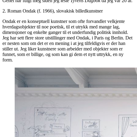
Genet har fulgt meg siden jeg leste
Tyvens Dagbok
da jeg var 20 år.
2. Roman Ondak (f. 1966), slovakisk billedkunstner
Ondak er en konseptuell kunstner som ofte forvandler velkjente
hverdagsobjekter til noe poetisk, til et utrykk med mange lag,
dimensjoner og enkelte ganger til et underfundig politisk innhold.
Jeg har sett flere store utstillinger med Ondak, i Paris og Berlin. Det
er nesten som om det er en mening i at jeg tilfeldigvis er der han
stiller ut. Jeg liker kunstnere som arbeider med objekter som er
funnet, som er billige, og som kan gi dem et nytt uttrykk, en ny
form.