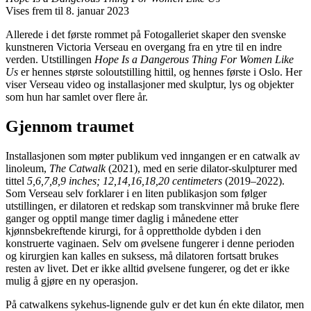
Vises frem til 8. januar 2023
Allerede i det første rommet på Fotogalleriet skaper den svenske
kunstneren Victoria Verseau en overgang fra en ytre til en indre
verden. Utstillingen
Hope Is a Dangerous Thing For Women Like
Us
er hennes største soloutstilling hittil, og hennes første i Oslo. Her
viser Verseau video og installasjoner med skulptur, lys og objekter
som hun har samlet over flere år.
Gjennom traumet
Installasjonen som møter publikum ved inngangen er en catwalk av
linoleum,
The Catwalk
(2021), med en serie dilator-skulpturer med
tittel
5,6,7,8,9 inches; 12,14,16,18,20 centimeters
(2019–2022).
Som Verseau selv forklarer i en liten publikasjon som følger
utstillingen, er dilatoren et redskap som transkvinner må bruke flere
ganger og opptil mange timer daglig i månedene etter
kjønnsbekreftende kirurgi, for å opprettholde dybden i den
konstruerte vaginaen. Selv om øvelsene fungerer i denne perioden
og kirurgien kan kalles en suksess, må dilatoren fortsatt brukes
resten av livet. Det er ikke alltid øvelsene fungerer, og det er ikke
mulig å gjøre en ny operasjon.
På catwalkens sykehus-lignende gulv er det kun én ekte dilator, men