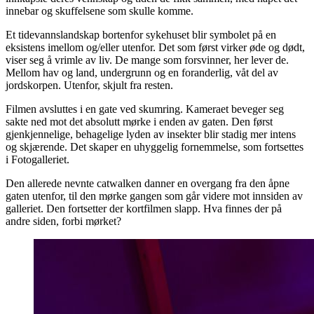
innebar og skuffelsene som skulle komme.
Et tidevannslandskap bortenfor sykehuset blir symbolet på en
eksistens imellom og/eller utenfor. Det som først virker øde og dødt,
viser seg å vrimle av liv. De mange som forsvinner, her lever de.
Mellom hav og land, undergrunn og en foranderlig, våt del av
jordskorpen. Utenfor, skjult fra resten.
Filmen avsluttes i en gate ved skumring. Kameraet beveger seg
sakte ned mot det absolutt mørke i enden av gaten. Den først
gjenkjennelige, behagelige lyden av insekter blir stadig mer intens
og skjærende. Det skaper en uhyggelig fornemmelse, som fortsettes
i Fotogalleriet.
Den allerede nevnte catwalken danner en overgang fra den åpne
gaten utenfor, til den mørke gangen som går videre mot innsiden av
galleriet. Den fortsetter der kortfilmen slapp. Hva finnes der på
andre siden, forbi mørket?