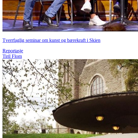
Tverrfaglig seminar om kunst og bærekraft i Skien
Reportasje
Tiril Flom