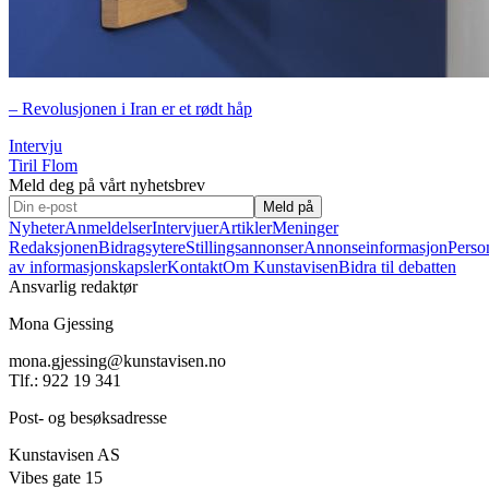
– Revolusjonen i Iran er et rødt håp
Intervju
Tiril Flom
Meld deg på vårt nyhetsbrev
Meld på
Nyheter
Anmeldelser
Intervjuer
Artikler
Meninger
Redaksjonen
Bidragsytere
Stillingsannonser
Annonseinformasjon
Perso
av informasjonskapsler
Kontakt
Om Kunstavisen
Bidra til debatten
Ansvarlig redaktør
Mona Gjessing
mona.gjessing@kunstavisen.no
Tlf.: 922 19 341
Post- og besøksadresse
Kunstavisen AS
Vibes gate 15