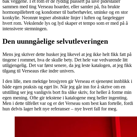
bak veggene. I et rom er de ryddig plassert på lave pidestaller
sammen med ting Verseau hoarder, eller samler på, fra brukte
hormonpillebrett og kondomer til barberhøvler, sminke og en stor
konkylie. Neonrør tegner abstrakte linjer i luften og fargelegger
hvert rom. Vekslende lys og lyd skaper et tempo som er med på å
intensivere stemningen.
Den uunngåelige selvutleveringen
Mens jeg skriver dette husker jeg likevel at jeg ikke helt fikk fatt på
tingene i rommet, hva de skulle bety. Det hele var vedvarende litt
utilgjengelig. Det var først senere, da jeg leste katalogen, at jeg fikk
tilgang til Verseaus rike indre univers.
I den lille, men mektige brosjyren gir Verseau et sjenerøst innblikk i
både egen praksis og eget liv. Når jeg går inn for å skrive om en
utstilling ser jeg vanligvis bort fra slike skriv, for heller å forme min
egen mening. Ofte gir tekstene i katalogene meg heller ingenting.
Men i dette tilfellet var og er det Verseau som best kan fortelle, fordi
hun delvis lager helt nye referanser – nye hvert fall for meg.