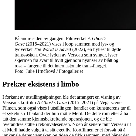
På andre siden av gangen. Filmverket
A Ghost’s
Gaze
(2015–2021) vises i loop sammen med lys- og
lydverket
The World Is Saved
(2022), en hyllest til døde
transsøsken. Over lyden av Verseau som synger, lyser
skjermen fra svart til hvitt gjennom nyanser av blått og
rosa – fargene til det internasjonale trans-flagget.
Foto: Julie Hrnčířová / Fotogalleriet
Prekær eksistens i limbo
I forkant av utstillingsåpningen ble det arrangert en visning av
Verseaus kortfilm
A Ghost’s Gaze
(2015–2021) på Vega scene.
Filmen, som også vises i utstillingen, handler om kunstnerens tur til
et sykehus i Thailand der hun møtte Meril. De delte rom etter å ha
tatt den samme kjønnsbekreftende operasjonen, og de ble
hverandres støtte i rekonvalesensen. Noen år senere fant Verseau ut
at Meril hadde valgt å ta sitt eget liv. Kortfilmen er et forsøk på å
innkapsle deres vennskap og tiden de fikk sammen, med håpet det