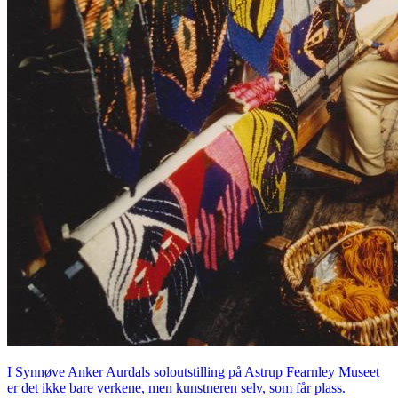
I Synnøve Anker Aurdals soloutstilling på Astrup Fearnley Museet
er det ikke bare verkene, men kunstneren selv, som får plass.