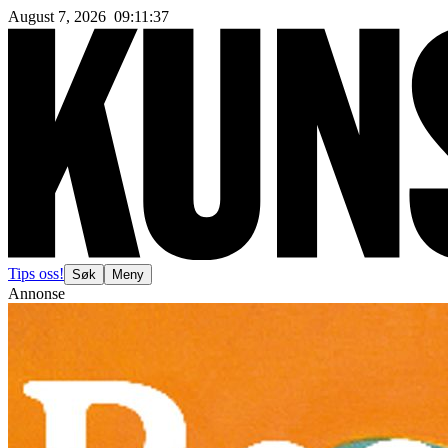
August 7, 2026
09
:
11
:
40
Tips oss!
Søk
Meny
Annonse