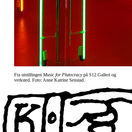
Fra utstillingen
Music for Plutocracy
på S12 Galleri og
verksted. Foto: Anne Katrine Senstad.