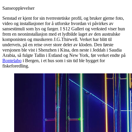
Sanseopplevelser
Senstad er kjent for sin tverrestetiske profil, og bruker gjerne foto,
video og installasjoner for å utforske hvordan vi påvirkes av
sansestimuli som lys og farger. I S12 Galleri og verksted viser hun
frem en neoninstallasjon med et lydbilde laget av den australske
komponisten og musikeren J.G.Thirwell. Verket har blitt til
underveis, på en reise over store deler av kloden. Den første
versjonen ble vist i Shenzhen i Kina, den neste i Jeddah i Saudia
Arabia, så fulgte Tallin i Estland og New York, før verket endte på
Bontelabo
i Bergen, i et hus som i sin tid ble bygget for
fiskeforedling.