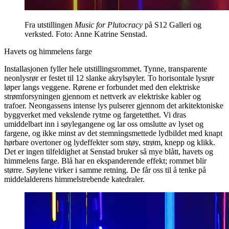
Fra utstillingen
Music for Plutocracy
på S12 Galleri og
verksted. Foto: Anne Katrine Senstad.
Havets og himmelens farge
Installasjonen fyller hele utstillingsrommet. Tynne, transparente
neonlysrør er festet til 12 slanke akrylsøyler. To horisontale lysrør
løper langs veggene. Rørene er forbundet med den elektriske
strømforsyningen gjennom et nettverk av elektriske kabler og
trafoer. Neongassens intense lys pulserer gjennom det arkitektoniske
byggverket med vekslende rytme og fargetetthet. Vi dras
umiddelbart inn i søylegangene og lar oss omslutte av lyset og
fargene, og ikke minst av det stemningsmettede lydbildet med knapt
hørbare overtoner og lydeffekter som støy, strøm, knepp og klikk.
Det er ingen tilfeldighet at Senstad bruker så mye blått, havets og
himmelens farge. Blå har en ekspanderende effekt; rommet blir
større. Søylene virker i samme retning. De får oss til å tenke på
middelalderens himmelstrebende katedraler.