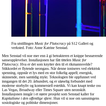
Fra utstillingen
Music for Plutocracy
på S12 Galleri og
verksted. Foto: Anne Katrine Senstad.
Men Senstad vil noe mer enn å gi betrakteren et knippe besnærende
sanseopplevelser. Installasjonen har fått tittelen
Music for
Plutocracy
. Hva er det som knytter den til et rikmannsvelde?
Stikkordet er flytende neongass. Når denne ioniseres ved elektrisk
spenning, oppstår et lys med en stor folkelig appell; energisk,
skinnende, men samtidig mykt. Teknologien ble oppfunnet ved
inngangen til det 20. århundret, og er uløselig forbundet med
moderne storbyliv og kommersiell estetikk. Vi kan knapt tenke oss
Las Vegas, Broadway eller Times Square uten neonskilt.
Installasjonen inngår i et større prosjekt som Senstad kaller for
Kapitalisme i den offentlige sfære
. Hun vil si noe om sansningens
sosiologiske og politiske dimensjoner.