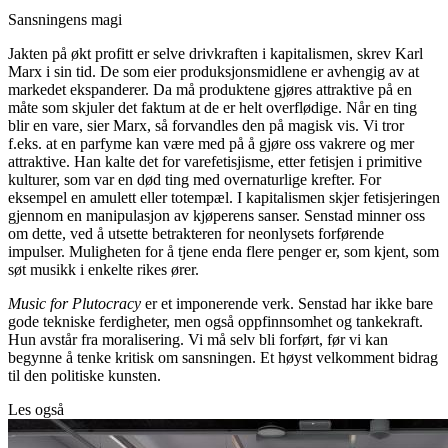
Sansningens magi
Jakten på økt profitt er selve drivkraften i kapitalismen, skrev Karl
Marx i sin tid. De som eier produksjonsmidlene er avhengig av at
markedet ekspanderer. Da må produktene gjøres attraktive på en
måte som skjuler det faktum at de er helt overflødige. Når en ting
blir en vare, sier Marx, så forvandles den på magisk vis. Vi tror
f.eks. at en parfyme kan være med på å gjøre oss vakrere og mer
attraktive. Han kalte det for varefetisjisme, etter fetisjen i primitive
kulturer, som var en død ting med overnaturlige krefter. For
eksempel en amulett eller totempæl. I kapitalismen skjer fetisjeringen
gjennom en manipulasjon av kjøperens sanser. Senstad minner oss
om dette, ved å utsette betrakteren for neonlysets forførende
impulser. Muligheten for å tjene enda flere penger er, som kjent, som
søt musikk i enkelte rikes ører.
Music for Plutocracy
er et imponerende verk. Senstad har ikke bare
gode tekniske ferdigheter, men også oppfinnsomhet og tankekraft.
Hun avstår fra moralisering. Vi må selv bli forført, før vi kan
begynne å tenke kritisk om sansningen. Et høyst velkomment bidrag
til den politiske kunsten.
Les også