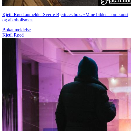
Kjetil Røed anmelder Sverre Bjertnæs bok: «Mine bilder – om kunst
og alkoholisme»
Bokanmeldelse
Kjetil Røed