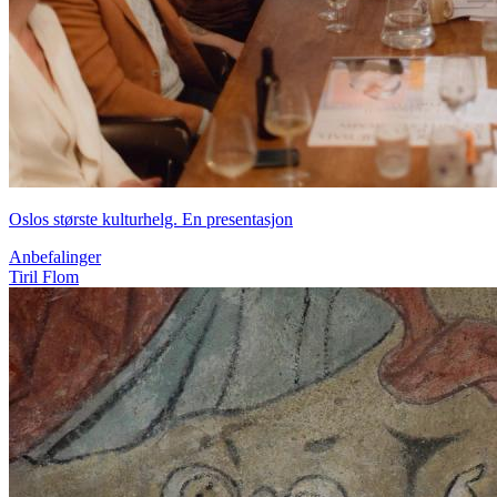
Oslos største kulturhelg. En presentasjon
Anbefalinger
Tiril Flom