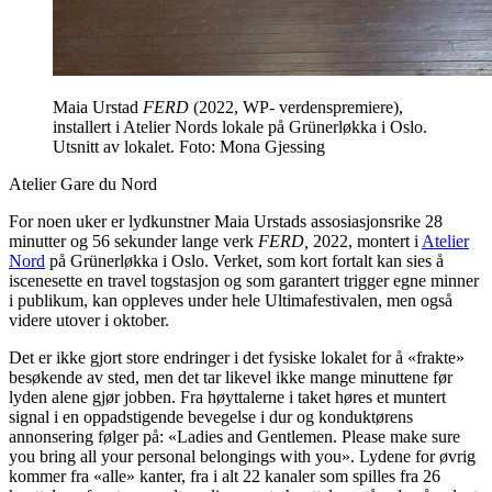
Maia Urstad
FERD
(2022, WP- verdenspremiere),
installert i Atelier Nords lokale på Grünerløkka i Oslo.
Utsnitt av lokalet. Foto: Mona Gjessing
Atelier Gare du Nord
For noen uker er lydkunstner Maia Urstads assosiasjonsrike 28
minutter og 56 sekunder lange verk
FERD,
2022, montert i
Atelier
Nord
på Grünerløkka i Oslo. Verket, som kort fortalt kan sies å
iscenesette en travel togstasjon og som garantert trigger egne minner
i publikum, kan oppleves under hele Ultimafestivalen, men også
videre utover i oktober.
Det er ikke gjort store endringer i det fysiske lokalet for å «frakte»
besøkende av sted, men det tar likevel ikke mange minuttene før
lyden alene gjør jobben. Fra høyttalerne i taket høres et muntert
signal i en oppadstigende bevegelse i dur og konduktørens
annonsering følger på: «Ladies and Gentlemen. Please make sure
you bring all your personal belongings with you». Lydene for øvrig
kommer fra «alle» kanter, fra i alt 22 kanaler som spilles fra 26