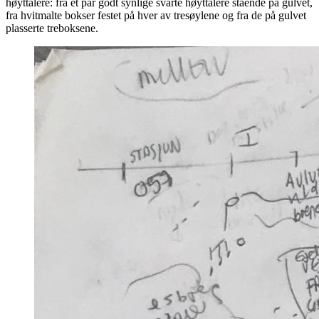
høyttalere: fra et par godt synlige svarte høyttalere stående på gulvet,
fra hvitmalte bokser festet på hver av tresøylene og fra de på gulvet
plasserte treboksene.