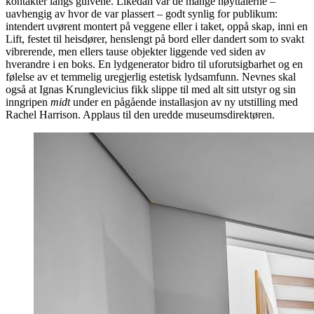
kontakter langs gulvene. Likedan var de mange høyttalerne –
uavhengig av hvor de var plassert – godt synlig for publikum:
intendert uvørent montert på veggene eller i taket, oppå skap, inni en
Lift, festet til heisdører, henslengt på bord eller dandert som to svakt
vibrerende, men ellers tause objekter liggende ved siden av
hverandre i en boks. En lydgenerator bidro til uforutsigbarhet og en
følelse av et temmelig uregjerlig estetisk lydsamfunn. Nevnes skal
også at Ignas Krunglevicius fikk slippe til med alt sitt utstyr og sin
inngripen
midt
under en pågående installasjon av ny utstilling med
Rachel Harrison. Applaus til den uredde museumsdirektøren.