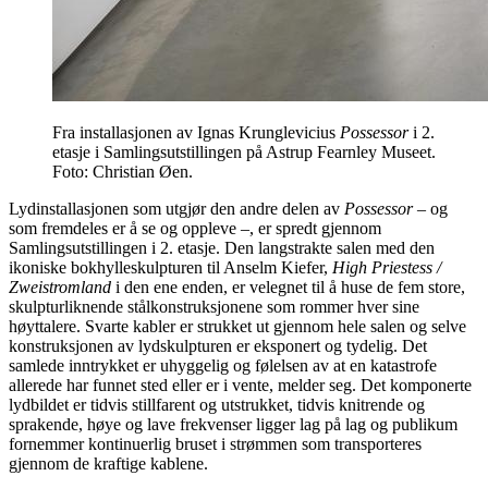
Fra installasjonen av Ignas Krunglevicius
Possessor
i 2.
etasje i Samlingsutstillingen på Astrup Fearnley Museet.
Foto: Christian Øen.
Lydinstallasjonen som utgjør den andre delen av
Possessor –
og
som fremdeles er å se og oppleve –, er spredt gjennom
Samlingsutstillingen i 2. etasje. Den langstrakte salen med den
ikoniske bokhylleskulpturen til Anselm Kiefer,
High Priestess /
Zweistromland
i den ene enden, er velegnet til å huse de fem store,
skulpturliknende stålkonstruksjonene som rommer hver sine
høyttalere. Svarte kabler er strukket ut gjennom hele salen og selve
konstruksjonen av lydskulpturen er eksponert og tydelig. Det
samlede inntrykket er uhyggelig og følelsen av at en katastrofe
allerede har funnet sted eller er i vente, melder seg. Det komponerte
lydbildet er tidvis stillfarent og utstrukket, tidvis knitrende og
sprakende, høye og lave frekvenser ligger lag på lag og publikum
fornemmer kontinuerlig bruset i strømmen som transporteres
gjennom de kraftige kablene.