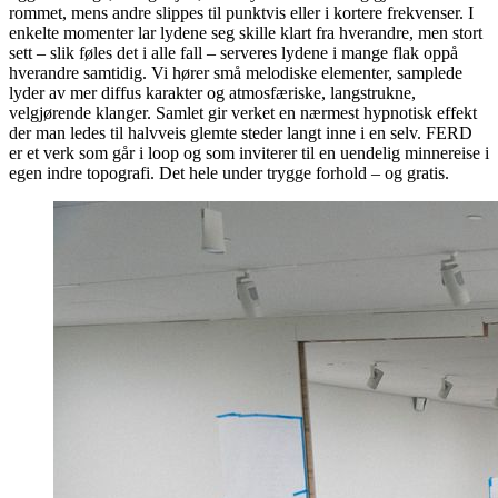
rommet, mens andre slippes til punktvis eller i kortere frekvenser. I
enkelte momenter lar lydene seg skille klart fra hverandre, men stort
sett – slik føles det i alle fall – serveres lydene i mange flak oppå
hverandre samtidig. Vi hører små melodiske elementer, samplede
lyder av mer diffus karakter og atmosfæriske, langstrukne,
velgjørende klanger. Samlet gir verket en nærmest hypnotisk effekt
der man ledes til halvveis glemte steder langt inne i en selv. FERD
er et verk som går i loop og som inviterer til en uendelig minnereise i
egen indre topografi. Det hele under trygge forhold – og gratis.