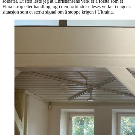
soldater. Et sted leste jeg at Christiansens verk er å forstå som et
Fluxus-rop etter handling, og i den forbindelse leses verket i dagens
situasjon som et sterkt signal om å stoppe krigen i Ukraina.