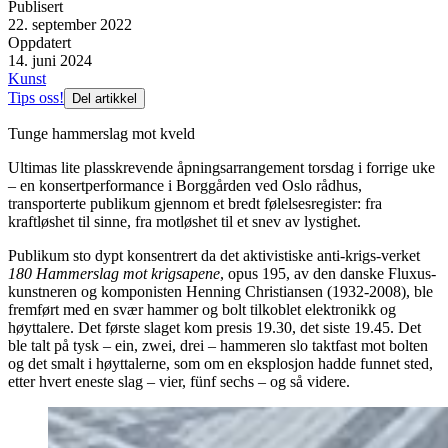
Publisert
22. september 2022
Oppdatert
14. juni 2024
Kunst
Tips oss!
Del artikkel
Tunge hammerslag mot kveld
Ultimas lite plasskrevende åpningsarrangement torsdag i forrige uke
– en konsertperformance i Borggården ved Oslo rådhus,
transporterte publikum gjennom et bredt følelsesregister: fra
kraftløshet til sinne, fra motløshet til et snev av lystighet.
Publikum sto dypt konsentrert da det aktivistiske anti-krigs-verket
180 Hammerslag mot krigsapene
, opus 195, av den danske Fluxus-
kunstneren og komponisten Henning Christiansen (1932-2008), ble
fremført med en svær hammer og bolt tilkoblet elektronikk og
høyttalere. Det første slaget kom presis 19.30, det siste 19.45. Det
ble talt på tysk – ein, zwei, drei – hammeren slo taktfast mot bolten
og det smalt i høyttalerne, som om en eksplosjon hadde funnet sted,
etter hvert eneste slag – vier, fünf sechs – og så videre.