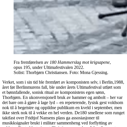
Fra fremførelsen av
180 Hammerslag mot krigsapene
,
opus 195, under Ultimafestivalen 2022.
Solist: Thorbjørn Christiansen. Foto: Mona Gjessing.
Verket, som i sin tid ble fremført av komponisten selv, i Berlin,1988,
året før Berlinmurens fall, ble under årets Ultimafestival utført som
et bønnfallende, sonisk ritual av komponistens egen sønn,
Thorbjørn. En ukonvensjonell bruk av hammer og ambolt – her var
det bare om å gjøre å lage lyd – en repeterende, fysisk gest voldsom
nok til å begeistre og oppildne publikum en kveld i september, men
ikke sterk nok til å vekke en hel verden. De180 smellene som runget
taktfast over Fridtjof Nansens plass ga assosiasjoner til
musikksignaler brukt i militær sammenheng ved forflytting av