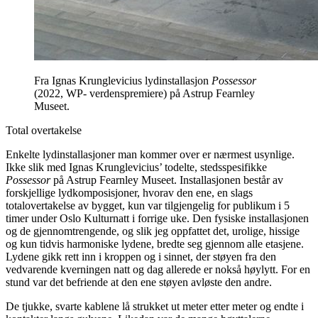
Fra Ignas Krunglevicius lydinstallasjon
Possessor
(2022, WP- verdenspremiere) på Astrup Fearnley
Museet.
Total overtakelse
Enkelte lydinstallasjoner man kommer over er nærmest usynlige.
Ikke slik med Ignas Krunglevicius’ todelte, stedsspesifikke
Possessor
på Astrup Fearnley Museet. Installasjonen består av
forskjellige lydkomposisjoner, hvorav den ene, en slags
totalovertakelse av bygget, kun var tilgjengelig for publikum i 5
timer under Oslo Kulturnatt i forrige uke. Den fysiske installasjonen
og de gjennomtrengende, og slik jeg oppfattet det, urolige, hissige
og kun tidvis harmoniske lydene, bredte seg gjennom alle etasjene.
Lydene gikk rett inn i kroppen og i sinnet, der støyen fra den
vedvarende kverningen natt og dag allerede er nokså høylytt. For en
stund var det befriende at den ene støyen avløste den andre.
De tjukke, svarte kablene lå strukket ut meter etter meter og endte i