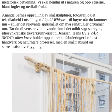
metaforisk betydning. Vi skal nemlig ut i naturen og opp i trærne,
blant fugler og nedfallsfrukt.
Ananda Sernés oppstilling av småskulpturer, fotografi og et
tekstilarbeid i utstillingen
Liquid Whistle –
til høyre når du kommer
inn – stiller det relevante spørsmålet om hva sangfugler drømmer
om. Tar du til venstre vil du vandre inn i det mildt sagt særegne,
idiosynkratiske treverksuniverset til Jenssen. Hans
UT I VÅR
SKOG: alien lover
holder opp en rekke fabuleringer i robust
håndverk og naturnære prosesser, med en smått absurd og
surrealistisk overbygning.