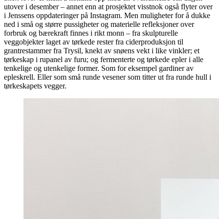
utover i desember – annet enn at prosjektet visstnok også flyter over
i Jenssens oppdateringer på Instagram. Men muligheter for å dukke
ned i små og større pussigheter og materielle refleksjoner over
forbruk og bærekraft finnes i rikt monn – fra skulpturelle
veggobjekter laget av tørkede rester fra ciderproduksjon til
grantrestammer fra Trysil, knekt av snøens vekt i like vinkler; et
tørkeskap i rupanel av furu; og fermenterte og tørkede epler i alle
tenkelige og utenkelige former. Som for eksempel gardiner av
epleskrell. Eller som små runde vesener som titter ut fra runde hull i
tørkeskapets vegger.