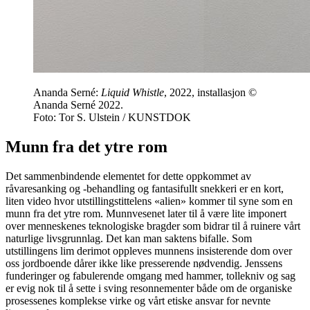
Ananda Serné:
Liquid Whistle
, 2022, installasjon ©
Ananda Serné 2022.
Foto: Tor S. Ulstein / KUNSTDOK
Munn fra det ytre rom
Det sammenbindende elementet for dette oppkommet av
råvaresanking og -behandling og fantasifullt snekkeri er en kort,
liten video hvor utstillingstittelens «alien» kommer til syne som en
munn fra det ytre rom. Munnvesenet later til å være lite imponert
over menneskenes teknologiske bragder som bidrar til å ruinere vårt
naturlige livsgrunnlag. Det kan man saktens bifalle. Som
utstillingens lim derimot oppleves munnens insisterende dom over
oss jordboende dårer ikke like presserende nødvendig. Jenssens
funderinger og fabulerende omgang med hammer, tollekniv og sag
er evig nok til å sette i sving resonnementer både om de organiske
prosessenes komplekse virke og vårt etiske ansvar for nevnte