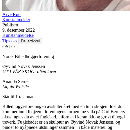
Arve Rød
Kunstanmelder
Publisert
9. desember 2022
Kunstanmeldelse
Tips oss!
Del artikkel
OSLO
Norsk Billedhoggerforening
Øyvind Novak Jenssen
UT I VÅR SKOG: alien lover
Ananda Serné
Liquid Whistle
Står til 15. januar
Billedhoggerforeningen avslutter året med en tur i skogen. Idet du
kommer inn i foajeen i foreningens fornemme villa på Carl Berners
plass møtes du av et fuglebad, utformet i keramikk og grovt tilhogd
treverk. Fuglebadet er en skulptur av Øyvind Novak Jenssen, og
binder to nyåpnede utstillinger sammen – i både materiell og