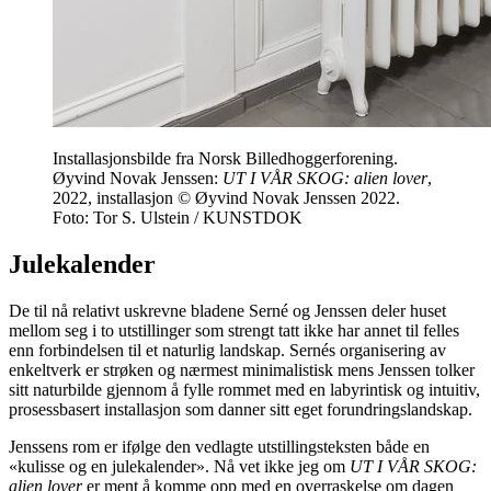
Installasjonsbilde fra Norsk Billedhoggerforening.
Øyvind Novak Jenssen:
UT I VÅR SKOG: alien lover
,
2022, installasjon © Øyvind Novak Jenssen 2022.
Foto: Tor S. Ulstein / KUNSTDOK
Julekalender
De til nå relativt uskrevne bladene Serné og Jenssen deler huset
mellom seg i to utstillinger som strengt tatt ikke har annet til felles
enn forbindelsen til et naturlig landskap. Sernés organisering av
enkeltverk er strøken og nærmest minimalistisk mens Jenssen tolker
sitt naturbilde gjennom å fylle rommet med en labyrintisk og intuitiv,
prosessbasert installasjon som danner sitt eget forundringslandskap.
Jenssens rom er ifølge den vedlagte utstillingsteksten både en
«kulisse og en julekalender». Nå vet ikke jeg om
UT I VÅR SKOG:
alien lover
er ment å komme opp med en overraskelse om dagen