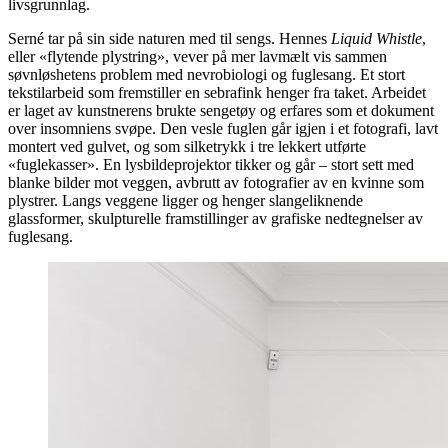
livsgrunnlag.
Serné tar på sin side naturen med til sengs. Hennes
Liquid Whistle
,
eller «flytende plystring», vever på mer lavmælt vis sammen
søvnløshetens problem med nevrobiologi og fuglesang. Et stort
tekstilarbeid som fremstiller en sebrafink henger fra taket. Arbeidet
er laget av kunstnerens brukte sengetøy og erfares som et dokument
over insomniens svøpe. Den vesle fuglen går igjen i et fotografi, lavt
montert ved gulvet, og som silketrykk i tre lekkert utførte
«fuglekasser». En lysbildeprojektor tikker og går – stort sett med
blanke bilder mot veggen, avbrutt av fotografier av en kvinne som
plystrer. Langs veggene ligger og henger slangeliknende
glassformer, skulpturelle framstillinger av grafiske nedtegnelser av
fuglesang.