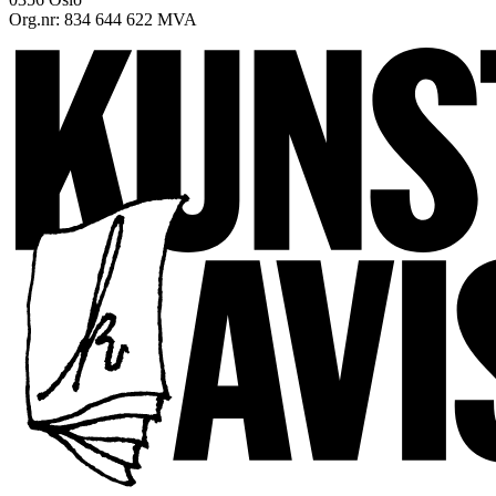
Org.nr: 834 644 622 MVA