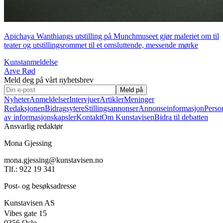
Apichaya Wanthiangs utstilling på Munchmuseet gjør maleriet om til
teater og utstillingsrommet til et omsluttende, messende mørke
Kunstanmeldelse
Arve Rød
Meld deg på vårt nyhetsbrev
Meld på
Nyheter
Anmeldelser
Intervjuer
Artikler
Meninger
Redaksjonen
Bidragsytere
Stillingsannonser
Annonseinformasjon
Perso
av informasjonskapsler
Kontakt
Om Kunstavisen
Bidra til debatten
Ansvarlig redaktør
Mona Gjessing
mona.gjessing@kunstavisen.no
Tlf.: 922 19 341
Post- og besøksadresse
Kunstavisen AS
Vibes gate 15
0356 Oslo