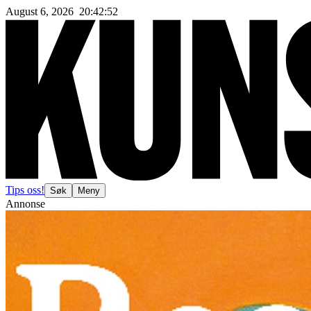
August 6, 2026
20
:
42
:
54
Tips oss!
Søk
Meny
Annonse