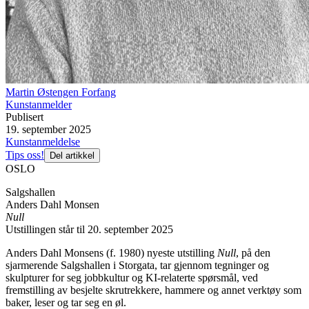
Martin Østengen Forfang
Kunstanmelder
Publisert
19. september 2025
Kunstanmeldelse
Tips oss!
Del artikkel
OSLO
Salgshallen
Anders Dahl Monsen
Null
Utstillingen står til 20. september 2025
Anders Dahl Monsens (f. 1980) nyeste utstilling
Null
, på den
sjarmerende Salgshallen i Storgata, tar gjennom tegninger og
skulpturer for seg jobbkultur og KI-relaterte spørsmål, ved
fremstilling av besjelte skrutrekkere, hammere og annet verktøy som
baker, leser og tar seg en øl.