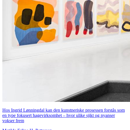
Hos Ingrid Lønningdal kan den kunstneriske prosessen forstås som
en type fokusert hagevirksomhet – hvor ulike sjikt og nyanser
vokser frem