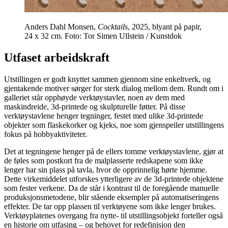
Anders Dahl Monsen,
Cocktails
, 2025, blyant på papir,
24 x 32 cm. Foto: Tor Simen Ullstein / Kunstdok
Utfaset arbeidskraft
Utstillingen er godt knyttet sammen gjennom sine enkeltverk, og
gjentakende motiver sørger for sterk dialog mellom dem. Rundt om i
galleriet står opphøyde verktøystavler, noen av dem med
maskindreide, 3d-printede og skulpturelle føtter. På disse
verktøystavlene henger tegninger, festet med ulike 3d-printede
objekter som flaskekorker og kjeks, noe som gjenspeiler utstillingens
fokus på hobbyaktiviteter.
Det at tegningene henger på de ellers tomme verktøystavlene, gjør at
de føles som postkort fra de malplasserte redskapene som ikke
lenger har sin plass på tavla, hvor de opprinnelig hørte hjemme.
Dette virkemiddelet utforskes ytterligere av de 3d-printede objektene
som fester verkene. Da de står i kontrast til de foregående manuelle
produksjonsmetodene, blir stående eksempler på automatiseringens
effekter. De tar opp plassen til verktøyene som ikke lenger brukes.
Verktøyplatenes overgang fra nytte- til utstillingsobjekt forteller også
en historie om utfasing – og behovet for redefinisjon den