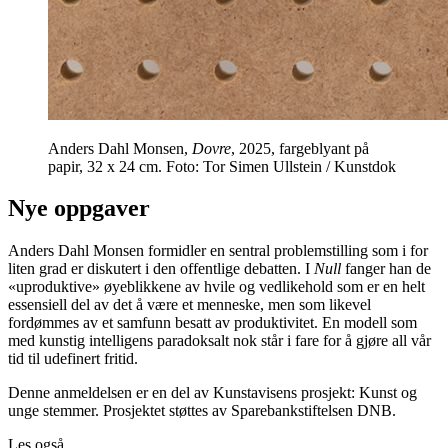
Anders Dahl Monsen,
Dovre
, 2025, fargeblyant på
papir, 32 x 24 cm. Foto: Tor Simen Ullstein / Kunstdok
Nye oppgaver
Anders Dahl Monsen formidler en sentral problemstilling som i for
liten grad er diskutert i den offentlige debatten. I
Null
fanger han de
«uproduktive» øyeblikkene av hvile og vedlikehold som er en helt
essensiell del av det å være et menneske, men som likevel
fordømmes av et samfunn besatt av produktivitet. En modell som
med kunstig intelligens paradoksalt nok står i fare for å gjøre all vår
tid til udefinert fritid.
Denne anmeldelsen er en del av Kunstavisens prosjekt: Kunst og
unge stemmer. Prosjektet støttes av Sparebankstiftelsen DNB.
Les også