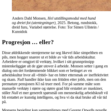
Anders Dahl Monsen,
Hel utstillingsmodul med hund
og dreiet fot (utentegninger),
2025. Betong, rundstokk,
dreid furu, Variabel størrelse. Foto: Tor Simen Ullstein /
Kunstdok
Progresjon … eller?
Disse øldrikkende stemjernene tar seg likevel ikke simpelthen en
pils, men hogger snarere ut et bilde av vår tids arbeidskultur.
Arbeidere er omgjort til verktøy, hvilket i sitt grunnprinsipp
mistenkeliggjør alt de gjør utover å arbeide. Monsen setter i gang en
dialog om det fordømmende blikket som er betinget av en
arbeidskultur hvor all «fritid» har en bitter ettersmak av ineffektivitet
og skam.
Null
handler ikke kun om fritiden etter jobb, men om den
premature pensjonen KI nå truer med. For på samme måte som
manuelle verktøy i større og større grad blir erstattet av maskiner,
stiller
Null
et mer generelt spørsmål om menneskelig arbeidskraft vil
bli erstattet av kunstig intelligens, og hva vi da skal bruke all vår tid
på.
Monsens besjeling kan sammenlignes med George Orwells novelle