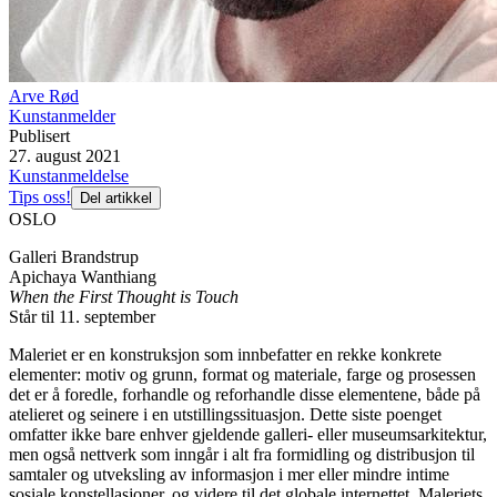
Arve Rød
Kunstanmelder
Publisert
27. august 2021
Kunstanmeldelse
Tips oss!
Del artikkel
OSLO
Galleri Brandstrup
Apichaya Wanthiang
When the First Thought is Touch
Står til 11. september
Maleriet er en konstruksjon som innbefatter en rekke konkrete
elementer: motiv og grunn, format og materiale, farge og prosessen
det er å foredle, forhandle og reforhandle disse elementene, både på
atelieret og seinere i en utstillingssituasjon. Dette siste poenget
omfatter ikke bare enhver gjeldende galleri- eller museumsarkitektur,
men også nettverk som inngår i alt fra formidling og distribusjon til
samtaler og utveksling av informasjon i mer eller mindre intime
sosiale konstellasjoner, og videre til det globale internettet. Maleriets