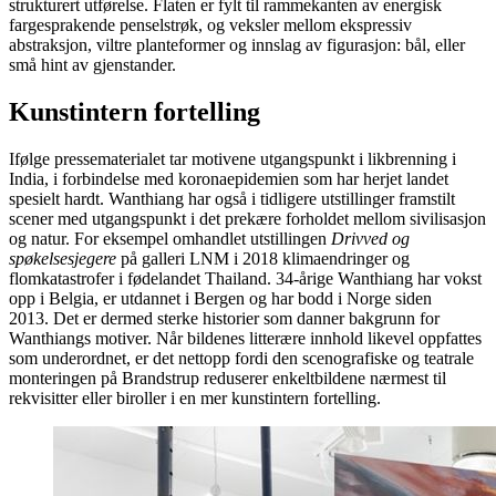
strukturert utførelse. Flaten er fylt til rammekanten av energisk
fargesprakende penselstrøk, og veksler mellom ekspressiv
abstraksjon, viltre planteformer og innslag av figurasjon: bål, eller
små hint av gjenstander.
Kunstintern fortelling
Ifølge pressematerialet tar motivene utgangspunkt i likbrenning i
India, i forbindelse med koronaepidemien som har herjet landet
spesielt hardt. Wanthiang har også i tidligere utstillinger framstilt
scener med utgangspunkt i det prekære forholdet mellom sivilisasjon
og natur. For eksempel omhandlet utstillingen
Drivved og
spøkelsesjegere
på galleri LNM i 2018 klimaendringer og
flomkatastrofer i fødelandet Thailand. 34-årige Wanthiang har vokst
opp i Belgia, er utdannet i Bergen og har bodd i Norge siden
2013. Det er dermed sterke historier som danner bakgrunn for
Wanthiangs motiver. Når bildenes litterære innhold likevel oppfattes
som underordnet, er det nettopp fordi den scenografiske og teatrale
monteringen på Brandstrup reduserer enkeltbildene nærmest til
rekvisitter eller biroller i en mer kunstintern fortelling.