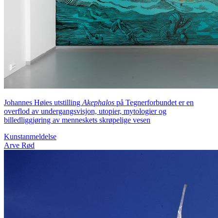
Johannes Høies utstilling
Akephalos
på Tegnerforbundet er en
overflod av undergangsvisjon, utopier, mytologier og
billedliggjøring av menneskets skrøpelige vesen
Kunstanmeldelse
Arve Rød