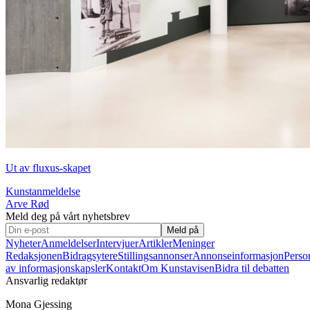
Ut av fluxus-skapet
Kunstanmeldelse
Arve Rød
Meld deg på vårt nyhetsbrev
Meld på
Nyheter
Anmeldelser
Intervjuer
Artikler
Meninger
Redaksjonen
Bidragsytere
Stillingsannonser
Annonseinformasjon
Perso
av informasjonskapsler
Kontakt
Om Kunstavisen
Bidra til debatten
Ansvarlig redaktør
Mona Gjessing