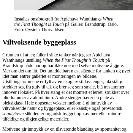
Installasjonsfotografi fra Apichaya Wanthiangs
When
the First Thought is Touch
på Galleri Brandstrup, Oslo.
Foto: Øystein Thorvaldsen.
Viltvoksende byggeplass
Grunnen til at jeg faller i slike tanker når jeg ser Apichaya
Wanthiangs utstilling
When the First Thought is Touch
på
Brandstrup både har og har ikke noe med selve motivene å gjøre.
Mer om det om litt. Det umiddelbart mest slående for tanken og øyet
idet man entrer galleriet er monteringen av bildene.
Utstillingsrommene er fylt av en skog av stillasstenger; blå stålrør
strekker seg fra gulv til tak og brer seg som smale, blå trestammer
innover i lokalet. På hver stang er det montert et lerret, strukket over
blindrammer av aluminium. Andre stenger bærer en plate av
pleksiglass. Hele oppsettet veksler mellom å gi inntrykk av
viltvoksende natur og byggeplass, eller kanskje også provisorisk
shantytown
slik den er organisk bygget opp av mer eller mindre
tilfeldige og tilgjengelige materialer.
Motivene gir inntrykk av en tilsvarende blanding av spontanitet og