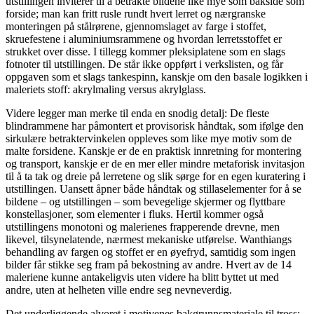
utstillingen inviterer til å betrakte bildene like mye som bakside som
forside; man kan fritt rusle rundt hvert lerret og nærgranske
monteringen på stålrørene, gjennomslaget av farge i stoffet,
skruefestene i aluminiumsrammene og hvordan lerretsstoffet er
strukket over disse. I tillegg kommer pleksiplatene som en slags
fotnoter til utstillingen. De står ikke oppført i verkslisten, og får
oppgaven som et slags tankespinn, kanskje om den basale logikken i
maleriets stoff: akrylmaling versus akrylglass.
Videre legger man merke til enda en snodig detalj: De fleste
blindrammene har påmontert et provisorisk håndtak, som ifølge den
sirkulære betraktervinkelen oppleves som like mye motiv som de
malte forsidene. Kanskje er de en praktisk innretning for montering
og transport, kanskje er de en mer eller mindre metaforisk invitasjon
til å ta tak og dreie på lerretene og slik sørge for en egen kuratering i
utstillingen. Uansett åpner både håndtak og stillaselementer for å se
bildene – og utstillingen – som bevegelige skjermer og flyttbare
konstellasjoner, som elementer i fluks. Hertil kommer også
utstillingens monotoni og malerienes frapperende drevne, men
likevel, tilsynelatende, nærmest mekaniske utførelse. Wanthiangs
behandling av fargen og stoffet er en øyefryd, samtidig som ingen
bilder får stikke seg fram på bekostning av andre. Hvert av de 14
maleriene kunne antakeligvis uten videre ha blitt byttet ut med
andre, uten at helheten ville endre seg nevneverdig.
Det underliggende alvoret i motivenes bakgrunnsmateriale til tross: