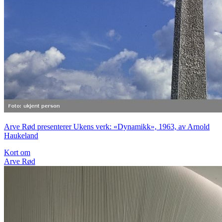
Arve Rød presenterer Ukens verk: «Dynamikk», 1963, av Arnold
Haukeland
Kort om
Arve Rød