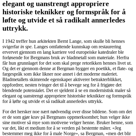
elegant og uanstrengt appropriere
historiske teknikker og formspråk for å
løfte og utvide et så radikalt annerledes
uttrykk.
I 1942 treffer hun arkitekten Bernt Lange, som skulle bli hennes
svigerfar
in spe.
Langes omfattende kunnskap om restaurering
ervervet gjennom en lang karriere ved europeiske katedraler ble
forløsende for Bergmans bruk av bladmetall som materiale. Herfra
får hun grunnlaget for det som skal prege retorikken hennes livet ut.
Og det er gjennom denne at Bergman bygger en poetikk, et flate- og
fargespråk som ikke likner noe annet i det moderne maleriet.
Bladmetallets skimrende egenskaper aktiverer betrakterblikket,
oppfordrer, nesten tvinger det til å bevege seg for å frigjøre det
blendende potensialet. Det er sjeldent å se en modernistisk maler så
elegant og uanstrengt appropriere historiske teknikker og formspråk
for å løfte og utvide et så radikalt annerledes uttrykk.
For det hersker noe nært nødvendig over disse bildene. Som om det
er de som gjør krav på Bergmans oppmerksomhet; hun velger ikke
sine motiver så mye som motivene velger henne. Bruker henne, som
var det, likt et medium for å se verden på bestemte måter. «Jeg
bestemmer meg ikke for å male Norge», sa Bergman, «men det blir