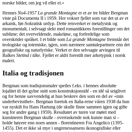
norske bilder, om jeg vil eller ei.»
Hennes
No4-1957 La grande Montagne
er et av tre bilder Bergman
viste på Documenta II i 1959. Her vokser fjellet som var det ut av et
arkaisk, før-Sokratisk urdyp. Dette reisverket er metafysisk og
monumentalt, i selvsagt slekt med romantikkens forestillinger om det
sublime; det overveldende, makeløse, og forferdelige som
overskrider språket. I et bilde som
La grande Montagne
fremstår det
teologiske og totemiske, igjen, som nærmere samtalepartnere enn det
geografiske og naturlyriske. Verket er den selvsagte arvingen til
Balkes
Stetind i tåke
. Fjellet er aldri forestilt mer arketypisk i norsk
maleri.
Italia og tradisjonen
Bergman som tradisjonsmaler speiles f.eks. i hennes absolutte
lojalitet til det gylne snitt som konstruksjonsidé - en idé så seiglivet
og for henne uavvendelig at hun beskrev den som en del av «min
underbevissthet». Bergman foretok en Italia-reise våren 1938 da hun
var nyskilt fra Hans Hartung (de skulle finne sammen igjen og gifte
seg for andre gang i 1959). Resultatet av turen var møtet med
kunstneren Bergman skulle - overraskende nok kunne man si –
holde høyere enn noen annen - florentineren Fra Angelico (1395-
1455). Det er ikke så mye i ungrenessansens ikonografiske eller