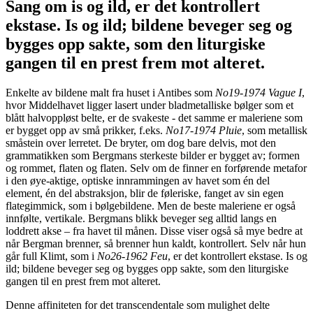
Sang om is og ild
, er det kontrollert
ekstase. Is og ild; bildene beveger seg og
bygges opp sakte, som den liturgiske
gangen til en prest frem mot alteret.
Enkelte av bildene malt fra huset i Antibes som
No19-1974 Vague I
,
hvor Middelhavet ligger lasert under bladmetalliske bølger som et
blått halvoppløst belte, er de svakeste - det samme er maleriene som
er bygget opp av små prikker, f.eks.
No17-1974 Pluie
, som metallisk
småstein over lerretet. De bryter, om dog bare delvis, mot den
grammatikken som Bergmans sterkeste bilder er bygget av; formen
og rommet, flaten og flaten. Selv om de finner en forførende metafor
i den øye-aktige, optiske innrammingen av havet som én del
element, én del abstraksjon, blir de føleriske, fanget av sin egen
flategimmick, som i bølgebildene. Men de beste maleriene er også
innfølte, vertikale. Bergmans blikk beveger seg alltid langs en
loddrett ­­akse – fra havet til månen. Disse viser også så mye bedre at
når Bergman brenner, så brenner hun kaldt, kontrollert. Selv når hun
går full Klimt, som i
No26-1962 Feu
, er det kontrollert ekstase. Is og
ild; bildene beveger seg og bygges opp sakte, som den liturgiske
gangen til en prest frem mot alteret.
Denne affiniteten for det transcendentale som mulighet delte