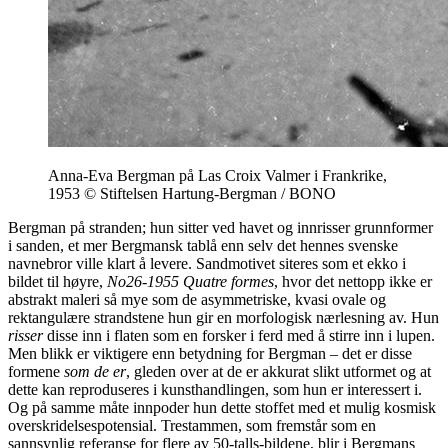
Anna-Eva Bergman på Las Croix Valmer i Frankrike,
1953 © Stiftelsen Hartung-Bergman / BONO
Bergman på stranden; hun sitter ved havet og innrisser grunnformer
i sanden, et mer Bergmansk tablå enn selv det hennes svenske
navnebror ville klart å levere. Sandmotivet siteres som et ekko i
bildet til høyre,
No26-1955 Quatre formes
, hvor det nettopp ikke er
abstrakt maleri så mye som de asymmetriske, kvasi ovale og
rektangulære strandstene hun gir en morfologisk nærlesning av. Hun
risser
disse inn i flaten som en forsker i ferd med å stirre inn i lupen.
Men blikk er viktigere enn betydning for Bergman – det er disse
formene
som de er
, gleden over at de er akkurat slikt utformet og at
dette kan reproduseres i kunsthandlingen, som hun er interessert i.
Og på samme måte innpoder hun dette stoffet med et mulig kosmisk
overskridelsespotensial. Trestammen, som fremstår som en
sannsynlig referanse for flere av 50-talls-bildene, blir i Bergmans