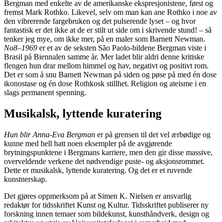
Bergman med enkelte av de amerikanske ekspresjonistene, først og
fremst Mark Rothko. Likevel, selv om man kan ane Rothko i noe av
den vibrerende fargebruken og det pulserende lyset – og hvor
fantastisk er det ikke at de er stilt ut side om i skrivende stund! – så
tenker jeg mye, om ikke mer, på en maler som Barnett Newman.
No8–1969
er et av de seksten São Paolo-bildene Bergman viste i
Brasil på Biennalen samme år. Mer ladet blir aldri denne kritiske
flengen hun drar mellom himmel og hav, negativt og positivt rom.
Det er som å snu Barnett Newman på siden og pøse på med én dose
ikonostase og én dose Rothkosk stillhet. Religion og ateisme i en
slags permanent spenning.
Musikalsk, lyttende kuratering
Hun blir Anna-Eva Bergman
er på grensen til det vel ærbødige og
kunne med hell hatt noen eksempler på de avgjørende
brytningspunktene i Bergmans karriere, men den gir disse massive,
overveldende verkene det nødvendige puste- og aksjonsrommet.
Dette er musikalsk, lyttende kuratering. Og det er et ruvende
kunstnerskap.
Det gjøres oppmerksom på at Simen K. Nielsen er ansvarlig
redaktør for tidsskriftet Kunst og Kultur. Tidsskriftet publiserer ny
forskning innen temaer som bildekunst, kunsthåndverk, design og