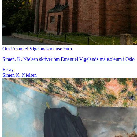
Om Emanuel Vigelands mausoleum
Simen. K. Nielsen skriver om Emanuel Vigelands mausoleum i Oslo
Essay
Simen K. Nielsen