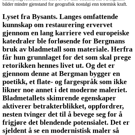
bilder mindre gjenstand for geografisk nostalgi enn totemisk kraft.
Lyset fra Bysants
. Langes omfattende
kunnskap om restaurering ervervet
gjennom en lang karriere ved europeiske
katedraler ble forløsende for Bergmans
bruk av bladmetall som materiale. Herfra
får hun grunnlaget for det som skal prege
retorikken hennes livet ut. Og det er
gjennom denne at Bergman bygger en
poetikk, et flate- og fargespråk som ikke
likner noe annet i det moderne maleriet.
Bladmetallets skimrende egenskaper
aktiverer betrakterblikket, oppfordrer,
nesten tvinger det til å bevege seg for å
frigjøre det blendende potensialet. Det er
sjeldent å se en modernistisk maler så