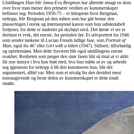
Utstillingen
Hun blir Anna-Eva Bergman
har allerede utsagt en dom
over hvor man mener den primære verdien av kunstnerskapet
befinner seg: Perioden 1950-75 – et tidsspenn hvor Bergman,
nettopp,
blir
Bergman på den måten som har gitt henne den
plasseringen i norsk og internasjonal kanon som hun udiskutabelt
fortjener, for dette er malerier på skyhøyt nivå. Det første vi ser er
derimot et verk, det eneste, fra perioden før: Et selvportrett fra 1946
som sender tankene til Lucian Freuds tidlige fase, som
Portrait of
Man
, også fra 46’ eller
Girl with a kitten
(1947). Stilisert, tilforlatelig
og upretensiøst. Men dette fraværet blir også utstillingens eneste
svakhet. Renheten som preger den siste fasen blir så total at vi aldri
får noe innsyn i hva hun brøt med, hva hun måtte ut av og arbeide
seg igjennom for nettopp å bli den kunstneren hun, blir det
argumentert, alltid var. Men som et utvalg fra den desidert mest
toneangivende og beste delen av kunstnerskapet er dette totalt
utsøkt.