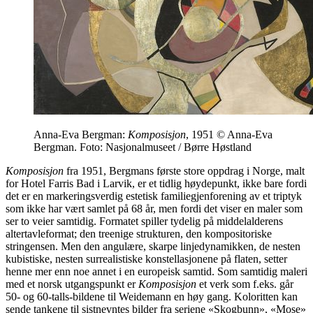
Anna-Eva Bergman:
Komposisjon
, 1951 © Anna-Eva
Bergman. Foto: Nasjonalmuseet / Børre Høstland
Komposisjon
fra 1951, Bergmans første store oppdrag i Norge, malt
for Hotel Farris Bad i Larvik, er et tidlig høydepunkt, ikke bare fordi
det er en markeringsverdig estetisk familiegjenforening av et triptyk
som ikke har vært samlet på 68 år, men fordi det viser en maler som
ser to veier samtidig. Formatet spiller tydelig på middelalderens
altertavleformat; den treenige strukturen, den kompositoriske
stringensen. Men den angulære, skarpe linjedynamikken, de nesten
kubistiske, nesten surrealistiske konstellasjonene på flaten, setter
henne mer enn noe annet i en europeisk samtid. Som samtidig maleri
med et norsk utgangspunkt er
Komposisjon
et verk som f.eks. går
50- og 60-talls-bildene til Weidemann en høy gang. Koloritten kan
sende tankene til sistnevntes bilder fra seriene «Skogbunn», «Mose»