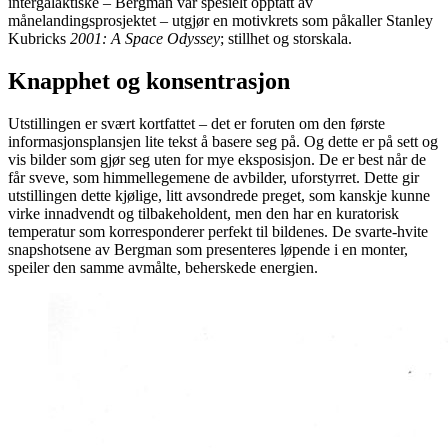
intergalaktiske – Bergman var spesielt opptatt av
månelandingsprosjektet – utgjør en motivkrets som påkaller Stanley
Kubricks
2001: A Space Odyssey
; stillhet og storskala.
Knapphet og konsentrasjon
Utstillingen er svært kortfattet – det er foruten om den første
informasjonsplansjen lite tekst å basere seg på. Og dette er på sett og
vis bilder som gjør seg uten for mye eksposisjon. De er best når de
får sveve, som himmellegemene de avbilder, uforstyrret. Dette gir
utstillingen dette kjølige, litt avsondrede preget, som kanskje kunne
virke innadvendt og tilbakeholdent, men den har en kuratorisk
temperatur som korresponderer perfekt til bildenes. De svarte-hvite
snapshotsene av Bergman som presenteres løpende i en monter,
speiler den samme avmålte, beherskede energien.