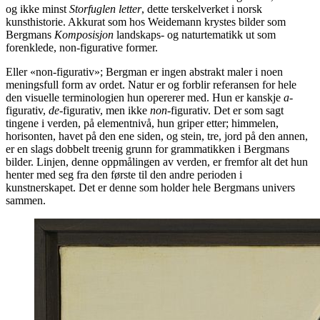
og ikke minst
Storfuglen letter
, dette terskelverket i norsk
kunsthistorie. Akkurat som hos Weidemann krystes bilder som
Bergmans
Komposisjon
landskaps- og naturtematikk ut som
forenklede, non-figurative former.
Eller «non-figurativ»; Bergman er ingen abstrakt maler i noen
meningsfull form av ordet. Natur er og forblir referansen for hele
den visuelle terminologien hun opererer med. Hun er kanskje
a
-
figurativ,
de
-figurativ, men ikke
non
-figurativ. Det er som sagt
tingene i verden, på elementnivå, hun griper etter; himmelen,
horisonten, havet på den ene siden, og stein, tre, jord på den annen,
er en slags dobbelt treenig grunn for grammatikken i Bergmans
bilder. Linjen, denne oppmålingen av verden, er fremfor alt det hun
henter med seg fra den første til den andre perioden i
kunstnerskapet. Det er denne som holder hele Bergmans univers
sammen.