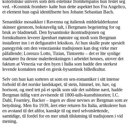
koloristiske univers som dets estetiske fromhetspatos hun festet seg
ved. «Kosmisk fromhet» kalte hun dette aspektet hos Fra Angelico,
et element hun også identifiserte hos Johann Sebastian Bach.
Senantikke mosaikker i Ravenna og italiensk middelalderkunst
skinner gjennom, bokstavelig talt, i Bergmans begeistring for og
bruk av bladmetall. Den bysantinske ikontradisjonen og
formkulturen leverer åpenbart mønstre og modi som Bergman
installerer inn i et defigurativt leksikon. At hun skulle prate spesielt
panegyrisk om den venezianske tradisjonen kan dog virke mer
påfallende; Lorenzo Lotto, Tizian, Tintoretto – det er lite synlige
markører fra denne maleritenkningen i arbeidet hennes, utover det
faktum at Venezia var den byen i Italia som hadde den sterkest
levende kontakten med en gresk-bysantinsk billedkultur.
Selv om hun kan sorteres ut som en sen-romantiker i sitt intense
forhold til det norske landskapet, til stein, himmel, tre, hav, og
horisont, og med tett på et språk som står det sublime nært, hadde
Bergman tidlig vært avvisende til 1800-talls-kunsthistorien; I.C.
Dahl, Fearnley, Backer – ingen av disse nevnes av Bergman som av
betydning. Men fra 1939, året etter returen fra Italia, artikulerer hun
en avstand til det altfor, kanskje til og med selvutslettende,
samtidige, til fordel for en mer uttalt tilslutning til tradisjonen i vid
mening.