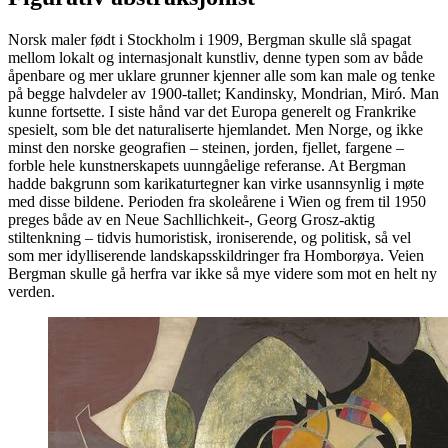
Norsk maler født i Stockholm i 1909, Bergman skulle slå spagat
mellom lokalt og internasjonalt kunstliv, denne typen som av både
åpenbare og mer uklare grunner kjenner alle som kan male og tenke
på begge halvdeler av 1900-tallet; Kandinsky, Mondrian, Miró. Man
kunne fortsette. I siste hånd var det Europa generelt og Frankrike
spesielt, som ble det naturaliserte hjemlandet. Men Norge, og ikke
minst den norske geografien – steinen, jorden, fjellet, fargene –
forble hele kunstnerskapets uunngåelige referanse. At Bergman
hadde bakgrunn som karikaturtegner kan virke usannsynlig i møte
med disse bildene. Perioden fra skoleårene i Wien og frem til 1950
preges både av en Neue Sachllichkeit-, Georg Grosz-aktig
stiltenkning – tidvis humoristisk, ironiserende, og politisk, så vel
som mer idylliserende landskapsskildringer fra Homborøya. Veien
Bergman skulle gå herfra var ikke så mye videre som mot en helt ny
verden.