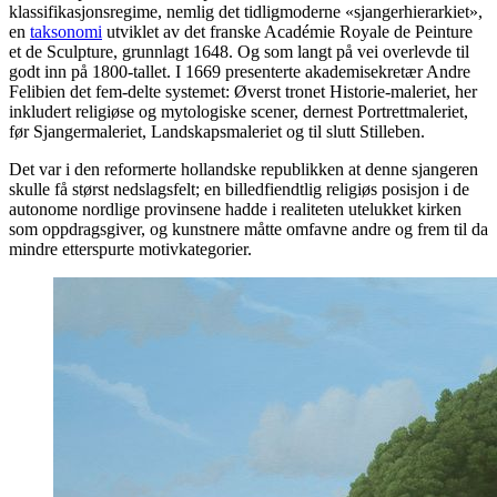
klassifikasjonsregime, nemlig det tidligmoderne «sjangerhierarkiet»,
en
taksonomi
utviklet av det franske Académie Royale de Peinture
et de Sculpture, grunnlagt 1648. Og som langt på vei overlevde til
godt inn på 1800-tallet. I 1669 presenterte akademisekretær Andre
Felibien det fem-delte systemet: Øverst tronet Historie-maleriet, her
inkludert religiøse og mytologiske scener, dernest Portrettmaleriet,
før Sjangermaleriet, Landskapsmaleriet og til slutt Stilleben.
Det var i den reformerte hollandske republikken at denne sjangeren
skulle få størst nedslagsfelt; en billedfiendtlig religiøs posisjon i de
autonome nordlige provinsene hadde i realiteten utelukket kirken
som oppdragsgiver, og kunstnere måtte omfavne andre og frem til da
mindre etterspurte motivkategorier.