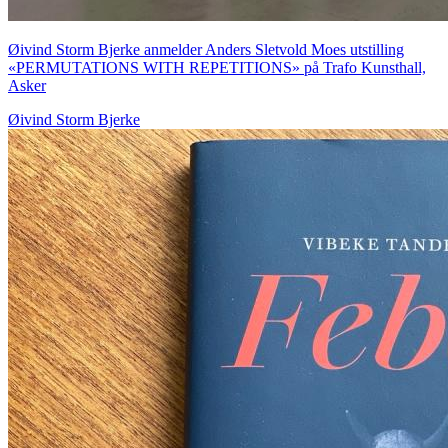
Øivind Storm Bjerke anmelder Anders Sletvold Moes utstilling
«PERMUTATIONS WITH REPETITIONS» på Trafo Kunsthall,
Asker
Øivind Storm Bjerke