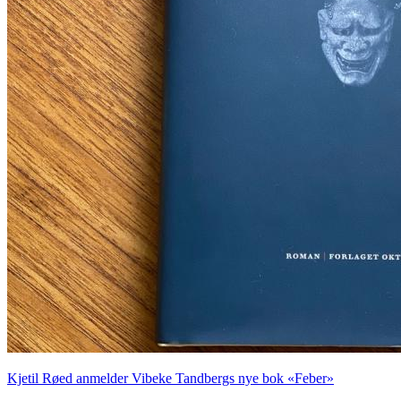
Kjetil Røed anmelder Vibeke Tandbergs nye bok «Feber»