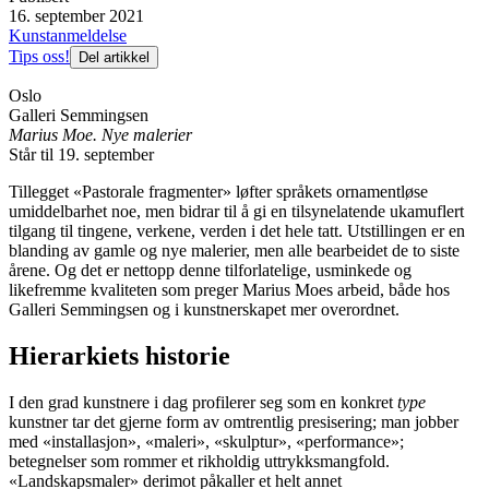
16. september 2021
Kunstanmeldelse
Tips oss!
Del artikkel
Oslo
Galleri Semmingsen
Marius Moe. Nye malerier
Står til 19. september
Tillegget «Pastorale fragmenter» løfter språkets ornamentløse
umiddelbarhet noe, men bidrar til å gi en tilsynelatende ukamuflert
tilgang til tingene, verkene, verden i det hele tatt. Utstillingen er en
blanding av gamle og nye malerier, men alle bearbeidet de to siste
årene. Og det er nettopp denne tilforlatelige, usminkede og
likefremme kvaliteten som preger Marius Moes arbeid, både hos
Galleri Semmingsen og i kunstnerskapet mer overordnet.
Hierarkiets historie
I den grad kunstnere i dag profilerer seg som en konkret
type
kunstner tar det gjerne form av omtrentlig presisering; man jobber
med «installasjon», «maleri», «skulptur», «performance»;
betegnelser som rommer et rikholdig uttrykksmangfold.
«Landskapsmaler» derimot påkaller et helt annet