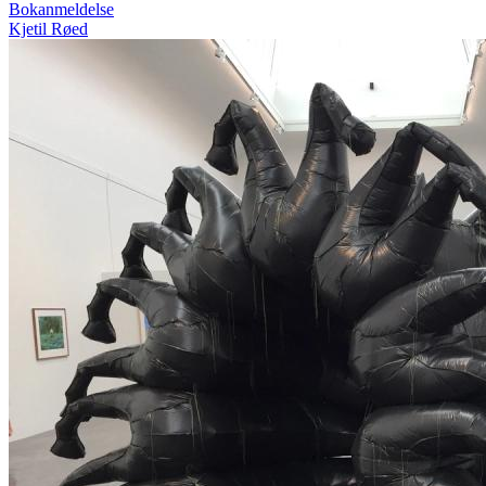
Bokanmeldelse
Kjetil Røed