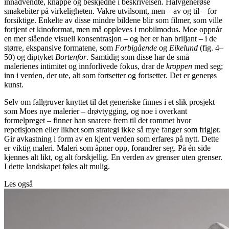
innadvendte, knappe og beskjedne i beskrivelsen. Halvgenerøse
smakebiter på virkeligheten. Vakre utvilsomt, men – av og til – for
forsiktige. Enkelte av disse mindre bildene blir som filmer, som ville
fortjent et kinoformat, men må oppleves i mobilmodus. Moe oppnår
en mer slående visuell konsentrasjon – og her er han briljant – i de
større, ekspansive formatene, som
Forbigående
og
Eikelund
(fig. 4–
50) og diptyket
Bortenfor
. Samtidig som disse har de små
malerienes intimitet og innforlivede fokus, drar de
kroppen
med seg;
inn i verden, der ute, alt som fortsetter og fortsetter. Det er generøs
kunst.
Selv om fallgruver knyttet til det generiske finnes i et slik prosjekt
som Moes nye malerier – drøvtygging, og noe i overkant
formelpreget – finner han snarere frem til det rommet hvor
repetisjonen eller likhet som strategi ikke så mye fanger som frigjør.
Gir avkastning i form av en kjent verden som erfares på nytt. Dette
er viktig maleri. Maleri som åpner opp, forandrer seg. På én side
kjennes alt likt, og alt forskjellig. En verden av grenser uten grenser.
I dette landskapet føles alt mulig.
Les også