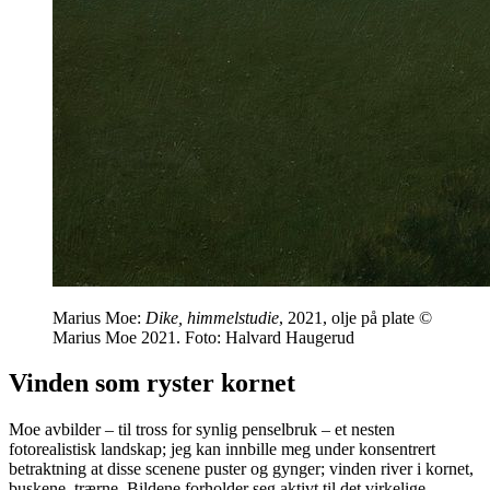
Marius Moe:
Dike, himmelstudie
, 2021, olje på plate ©
Marius Moe 2021. Foto: Halvard Haugerud
Vinden som ryster kornet
Moe avbilder – til tross for synlig penselbruk – et nesten
fotorealistisk landskap; jeg kan innbille meg under konsentrert
betraktning at disse scenene puster og gynger; vinden river i kornet,
buskene, trærne. Bildene forholder seg aktivt til det virkelige.