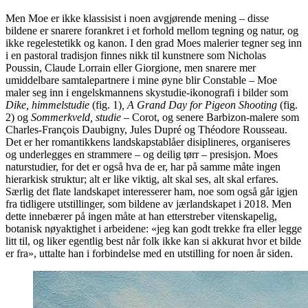
Men Moe er ikke klassisist i noen avgjørende mening – disse
bildene er snarere forankret i et forhold mellom tegning og natur, og
ikke regelestetikk og kanon. I den grad Moes malerier tegner seg inn
i en pastoral tradisjon finnes nikk til kunstnere som Nicholas
Poussin, Claude Lorrain eller Giorgione, men snarere mer
umiddelbare samtalepartnere i mine øyne blir Constable – Moe
maler seg inn i engelskmannens skystudie-ikonografi i bilder som
Dike, himmelstudie
(fig. 1)
, A Grand Day for Pigeon Shooting
(fig.
2) og
Sommerkveld, studie
– Corot, og senere Barbizon-malere som
Charles-François Daubigny, Jules Dupré og Théodore Rousseau.
Det er her romantikkens landskapstablåer disiplineres, organiseres
og underlegges en strammere – og deilig tørr – presisjon. Moes
naturstudier, for det er også hva de er, har på samme måte ingen
hierarkisk struktur; alt er like viktig, alt skal ses, alt skal erfares.
Særlig det flate landskapet interesserer ham, noe som også går igjen
fra tidligere utstillinger, som bildene av jærlandskapet i 2018. Men
dette innebærer på ingen måte at han etterstreber vitenskapelig,
botanisk nøyaktighet i arbeidene: «jeg kan godt trekke fra eller legge
litt til, og liker egentlig best når folk ikke kan si akkurat hvor et bilde
er fra», uttalte han i forbindelse med en utstilling for noen år siden.