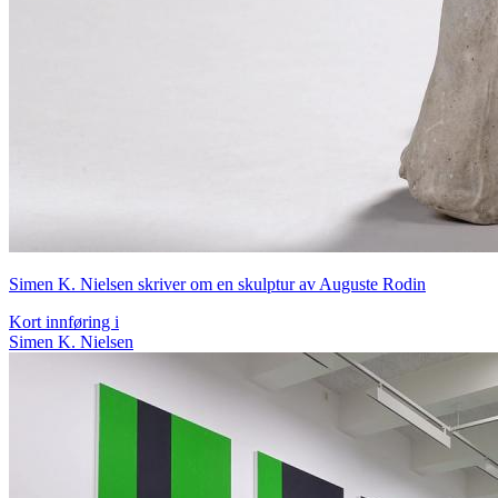
Simen K. Nielsen skriver om en skulptur av Auguste Rodin
Kort innføring i
Simen K. Nielsen