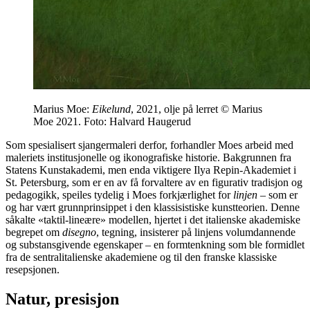
Marius Moe:
Eikelund
, 2021, olje på lerret © Marius
Moe 2021. Foto: Halvard Haugerud
Som spesialisert sjangermaleri derfor, forhandler Moes arbeid med
maleriets institusjonelle og ikonografiske historie. Bakgrunnen fra
Statens Kunstakademi, men enda viktigere Ilya Repin-Akademiet i
St. Petersburg, som er en av få forvaltere av en figurativ tradisjon og
pedagogikk, speiles tydelig i Moes forkjærlighet for
linjen
– som er
og har vært grunnprinsippet i den klassisistiske kunstteorien. Denne
såkalte «taktil-lineære» modellen, hjertet i det italienske akademiske
begrepet om
disegno
, tegning, insisterer på linjens volumdannende
og substansgivende egenskaper – en formtenkning som ble formidlet
fra de sentralitalienske akademiene og til den franske klassiske
resepsjonen.
Natur, presisjon