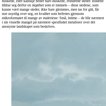
huskede, eller kanskje heller halv-huskede, erindrede steder. Bildene
tildrar seg derfor en skjørhet som er minnets – disse stedene, som
kunne vært mange steder, ikke bare glemmes, men tas for gitt, får
noe usynlig over seg, en kvalitet som befestes gjennom
mikroformatet til mange av maleriene: Små, intime – de blir nærmest
i sin visuelle mangel på nærmere spesifisitet metaforer over det
anonyme landskapet som beskrives.