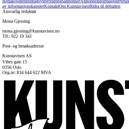
Redaksjonen
Bidragsytere
Stillingsannonser
Annonseinformasjon
Perso
av informasjonskapsler
Kontakt
Om Kunstavisen
Bidra til debatten
Ansvarlig redaktør
Mona Gjessing
mona.gjessing@kunstavisen.no
Tlf.: 922 19 341
Post- og besøksadresse
Kunstavisen AS
Vibes gate 15
0356 Oslo
Org.nr: 834 644 622 MVA