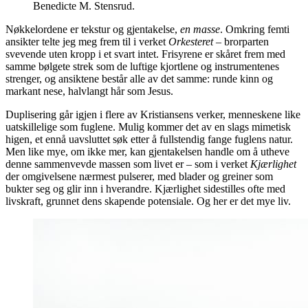
Benedicte M. Stensrud.
Nøkkelordene er tekstur og gjentakelse,
en masse
. Omkring femti
ansikter telte jeg meg frem til i verket
Orkesteret
– brorparten
svevende uten kropp i et svart intet. Frisyrene er skåret frem med
samme bølgete strek som de luftige kjortlene og instrumentenes
strenger, og ansiktene består alle av det samme: runde kinn og
markant nese, halvlangt hår som Jesus.
Duplisering går igjen i flere av Kristiansens verker, menneskene like
uatskillelige som fuglene. Mulig kommer det av en slags mimetisk
higen, et ennå uavsluttet søk etter å fullstendig fange fuglens natur.
Men like mye, om ikke mer, kan gjentakelsen handle om å utheve
denne sammenvevde massen som livet er – som i verket
Kjærlighet
der omgivelsene nærmest pulserer, med blader og greiner som
bukter seg og glir inn i hverandre. Kjærlighet sidestilles ofte med
livskraft, grunnet dens skapende potensiale. Og her er det mye liv.