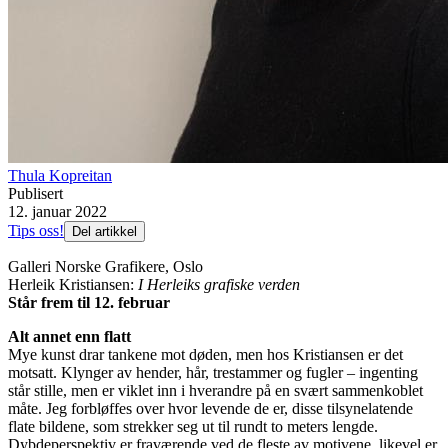
Thula Kopreitan
Publisert
12. januar 2022
Tips oss!
Del artikkel
Galleri Norske Grafikere, Oslo
Herleik Kristiansen:
I Herleiks grafiske verden
Står frem til 12. februar
Alt annet enn flatt
Mye kunst drar tankene mot døden, men hos Kristiansen er det
motsatt. Klynger av hender, hår, trestammer og fugler – ingenting
står stille, men er viklet inn i hverandre på en svært sammenkoblet
måte. Jeg forbløffes over hvor levende de er, disse tilsynelatende
flate bildene, som strekker seg ut til rundt to meters lengde.
Dybdeperspektiv er fraværende ved de fleste av motivene, likevel er