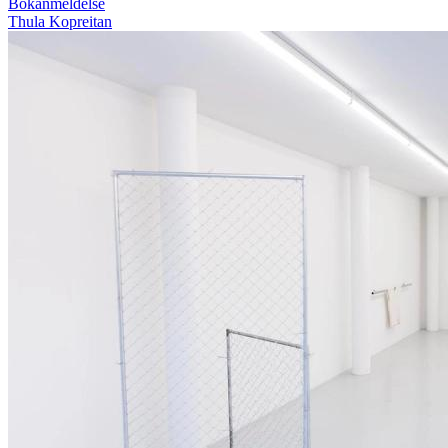
Bokanmeldelse
Thula Kopreitan