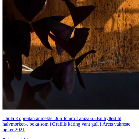
Thula Kopreitan anmelder Jun’Ichiro Tanizaki «En hyllest til
halvmørket», boka som i Grafills kåring vant gull i Årets vakreste
bøker 2021