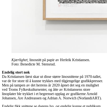
Kjærlighet,
linosnitt på papir av Herleik Kristiansen.
Foto: Benedicte M. Stensrud.
Endelig stort nok
Da Kristiansen først skar ut disse større linosnittene på 1970-tallet,
var de for store til å kunne trykkes med tilgjengelige grafikkpresser.
Men på tampen av det herrens år 2020 åpnet det seg en mulighet
ved Troms Fylkeskultursenter, og åtte av Kristiansens store
linoplater ble trykket i et begrenset opplag av grafikerne Arnold
Johansen, Are Andreassen og Adrian A. Norwich (NorlandiART).
Endelig fikk snittene se dagens lys, og endelig kunne et publikum