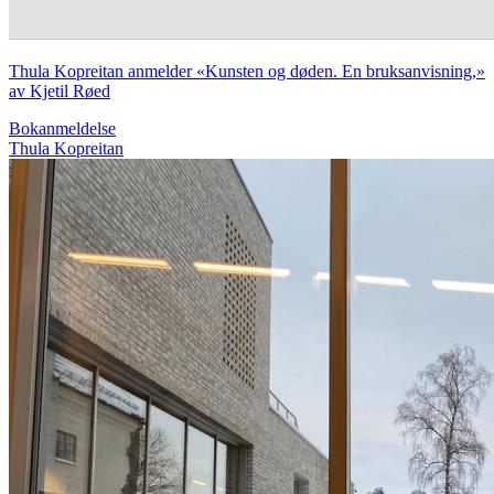
Thula Kopreitan anmelder «Kunsten og døden. En bruksanvisning,»
av Kjetil Røed
Bokanmeldelse
Thula Kopreitan