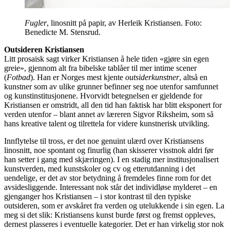
Fugler
, linosnitt på papir, av Herleik Kristiansen. Foto:
Benedicte M. Stensrud.
Outsideren Kristiansen
Litt prosaisk sagt virker Kristiansen å hele tiden «gjøre sin egen
greie», gjennom alt fra bibelske tablåer til mer intime scener
(
Fotbad
). Han er Norges mest kjente
outsiderkunstner
, altså en
kunstner som av ulike grunner befinner seg noe utenfor samfunnet
og kunstinstitusjonene. Hvorvidt betegnelsen er gjeldende for
Kristiansen er omstridt, all den tid han faktisk har blitt eksponert for
verden utenfor – blant annet av læreren Sigvor Riksheim, som så
hans kreative talent og tilrettela for videre kunstnerisk utvikling.
Innflytelse til tross, er det noe genuint ulærd over Kristiansens
linosnitt, noe spontant og finurlig (han skisserer visstnok aldri før
han setter i gang med skjæringen). I en stadig mer institusjonalisert
kunstverden, med kunstskoler og cv og etterutdanning i det
uendelige, er det av stor betydning å fremdeles finne rom for det
avsidesliggende. Interessant nok står det individløse mylderet – en
gjenganger hos Kristiansen – i stor kontrast til den typiske
outsideren, som er avskåret fra verden og utelukkende i sin egen. La
meg si det slik: Kristiansens kunst burde først og fremst oppleves,
dernest plasseres i eventuelle kategorier. Det er han virkelig stor nok