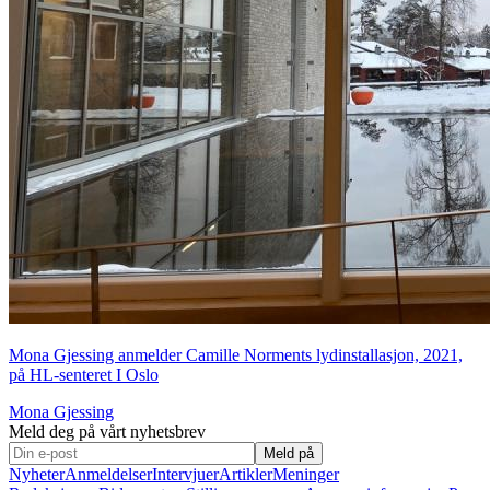
Mona Gjessing anmelder Camille Norments lydinstallasjon, 2021,
på HL-senteret I Oslo
Mona Gjessing
Meld deg på vårt nyhetsbrev
Meld på
Nyheter
Anmeldelser
Intervjuer
Artikler
Meninger