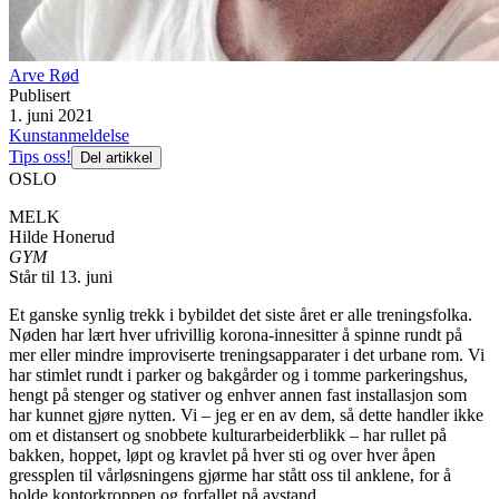
Arve Rød
Publisert
1. juni 2021
Kunstanmeldelse
Tips oss!
Del artikkel
OSLO
MELK
Hilde Honerud
GYM
Står til 13. juni
Et ganske synlig trekk i bybildet det siste året er alle treningsfolka.
Nøden har lært hver ufrivillig korona-innesitter å spinne rundt på
mer eller mindre improviserte treningsapparater i det urbane rom. Vi
har stimlet rundt i parker og bakgårder og i tomme parkeringshus,
hengt på stenger og stativer og enhver annen fast installasjon som
har kunnet gjøre nytten. Vi – jeg er en av dem, så dette handler ikke
om et distansert og snobbete kulturarbeiderblikk – har rullet på
bakken, hoppet, løpt og kravlet på hver sti og over hver åpen
gressplen til vårløsningens gjørme har stått oss til anklene, for å
holde kontorkroppen og forfallet på avstand.