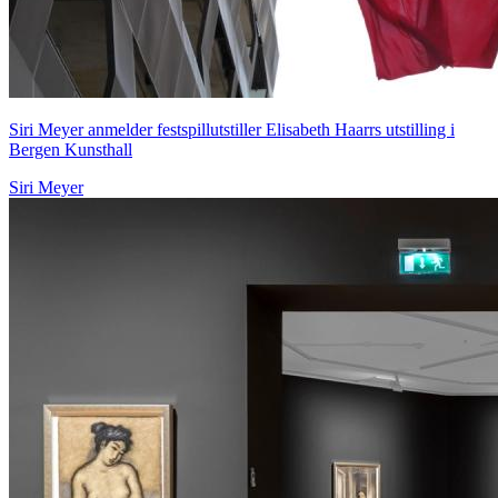
Siri Meyer anmelder festspillutstiller Elisabeth Haarrs utstilling i
Bergen Kunsthall
Siri Meyer