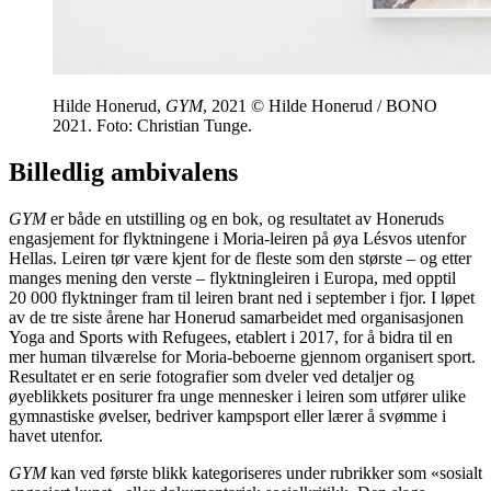
Hilde Honerud,
GYM
, 2021 © Hilde Honerud / BONO
2021. Foto: Christian Tunge.
Billedlig ambivalens
GYM
er både en utstilling og en bok, og resultatet av Honeruds
engasjement for flyktningene i Moria-leiren på øya Lésvos utenfor
Hellas. Leiren tør være kjent for de fleste som den største – og etter
manges mening den verste – flyktningleiren i Europa, med opptil
20 000 flyktninger fram til leiren brant ned i september i fjor. I løpet
av de tre siste årene har Honerud samarbeidet med organisasjonen
Yoga and Sports with Refugees, etablert i 2017, for å bidra til en
mer human tilværelse for Moria-beboerne gjennom organisert sport.
Resultatet er en serie fotografier som dveler ved detaljer og
øyeblikkets positurer fra unge mennesker i leiren som utfører ulike
gymnastiske øvelser, bedriver kampsport eller lærer å svømme i
havet utenfor.
GYM
kan ved første blikk kategoriseres under rubrikker som «sosialt