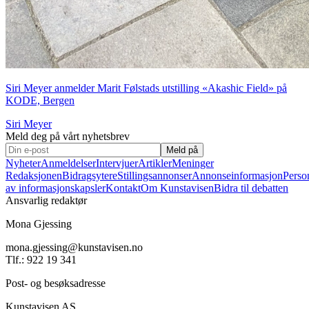
Siri Meyer anmelder Marit Følstads utstilling «Akashic Field» på
KODE, Bergen
Siri Meyer
Meld deg på vårt nyhetsbrev
Meld på
Nyheter
Anmeldelser
Intervjuer
Artikler
Meninger
Redaksjonen
Bidragsytere
Stillingsannonser
Annonseinformasjon
Perso
av informasjonskapsler
Kontakt
Om Kunstavisen
Bidra til debatten
Ansvarlig redaktør
Mona Gjessing
mona.gjessing@kunstavisen.no
Tlf.: 922 19 341
Post- og besøksadresse
Kunstavisen AS