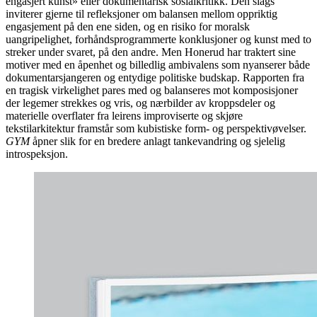
engasjert kunst» eller dokumentarisk sosialkritikk. Den slags
inviterer gjerne til refleksjoner om balansen mellom oppriktig
engasjement på den ene siden, og en risiko for moralsk
uangripelighet, forhåndsprogrammerte konklusjoner og kunst med to
streker under svaret, på den andre. Men Honerud har traktert sine
motiver med en åpenhet og billedlig ambivalens som nyanserer både
dokumentarsjangeren og entydige politiske budskap. Rapporten fra
en tragisk virkelighet pares med og balanseres mot komposisjoner
der legemer strekkes og vris, og nærbilder av kroppsdeler og
materielle overflater fra leirens improviserte og skjøre
tekstilarkitektur framstår som kubistiske form- og perspektivøvelser.
GYM
åpner slik for en bredere anlagt tankevandring og sjelelig
introspeksjon.