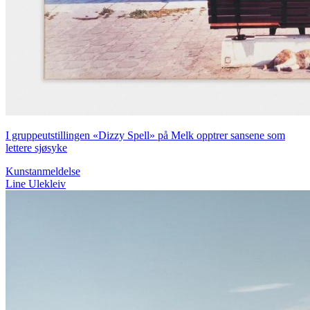
I gruppeutstillingen «Dizzy Spell» på Melk opptrer sansene som
lettere sjøsyke
Kunstanmeldelse
Line Ulekleiv