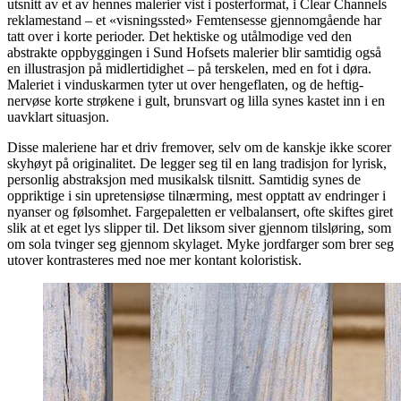
utsnitt av et av hennes malerier vist i posterformat, i Clear Channels
reklamestand – et «visningssted» Femtensesse gjennomgående har
tatt over i korte perioder. Det hektiske og utålmodige ved den
abstrakte oppbyggingen i Sund Hofsets malerier blir samtidig også
en illustrasjon på midlertidighet – på terskelen, med en fot i døra.
Maleriet i vinduskarmen tyter ut over hengeflaten, og de heftig-
nervøse korte strøkene i gult, brunsvart og lilla synes kastet inn i en
uavklart situasjon.
Disse maleriene har et driv fremover, selv om de kanskje ikke scorer
skyhøyt på originalitet. De legger seg til en lang tradisjon for lyrisk,
personlig abstraksjon med musikalsk tilsnitt. Samtidig synes de
oppriktige i sin upretensiøse tilnærming, mest opptatt av endringer i
nyanser og følsomhet. Fargepaletten er velbalansert, ofte skiftes giret
slik at et eget lys slipper til. Det liksom siver gjennom tilsløring, som
om sola tvinger seg gjennom skylaget. Myke jordfarger som brer seg
utover kontrasteres med noe mer kontant koloristisk.