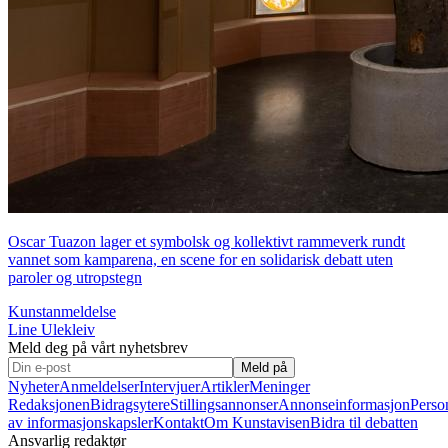
Oscar Tuazon lager et symbolsk og kollektivt rammeverk rundt
vannet som kamparena, en scene for en solidarisk debatt uten
paroler og utropstegn
Kunstanmeldelse
Line Ulekleiv
Meld deg på vårt nyhetsbrev
Meld på
Nyheter
Anmeldelser
Intervjuer
Artikler
Meninger
Redaksjonen
Bidragsytere
Stillingsannonser
Annonseinformasjon
Perso
av informasjonskapsler
Kontakt
Om Kunstavisen
Bidra til debatten
Ansvarlig redaktør