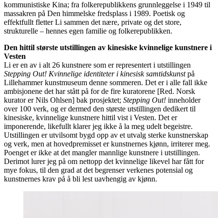
kommunistiske Kina; fra folkerepublikkens grunnleggelse i 1949 til
massakren på Den himmelske fredsplass i 1989. Poetisk og
effektfullt fletter Li sammen det nære, private og det store,
strukturelle – hennes egen familie og folkerepublikken.
Den hittil største utstillingen av kinesiske kvinnelige kunstnere i
Vesten
Li er en av i alt 26 kunstnere som er representert i utstillingen
Stepping Out! Kvinnelige identiteter i kinesisk samtidskunst
på
Lillehammer kunstmuseum denne sommeren. Det er i alle fall ikke
ambisjonene det har stått på for de fire kuratorene [Red. Norsk
kurator er Nils Ohlsen] bak prosjektet;
Stepping Out!
inneholder
over 100 verk, og er dermed den største utstillingen dedikert til
kinesiske, kvinnelige kunstnere hittil vist i Vesten. Det er
imponerende, likefullt klarer jeg ikke å la meg udelt begeistre.
Utstillingen er utvilsomt bygd opp av et utvalg sterke kunstnerskap
og verk, men at hovedpremisset er kunstnernes kjønn, irriterer meg.
Poenget er ikke at det mangler mannlige kunstnere i utstillingen.
Derimot lurer jeg på om nettopp det kvinnelige likevel har fått for
mye fokus, til den grad at det begrenser verkenes potensial og
kunstnernes krav på å bli lest uavhengig av kjønn.