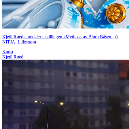
Kjetil Røed anmelder utstillingen «Mythos» av Bjørn Båsen, på
NITJA, Lillestrøm
Kunst
Kjetil Røed