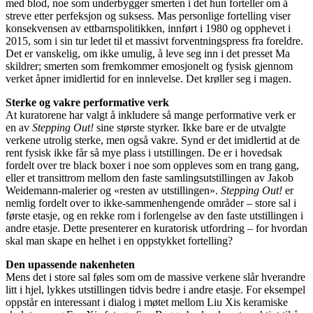
med blod, noe som underbygger smerten i det hun forteller om å
streve etter perfeksjon og suksess. Mas personlige fortelling viser
konsekvensen av ettbarnspolitikken, innført i 1980 og opphevet i
2015, som i sin tur ledet til et massivt forventningspress fra foreldre.
Det er vanskelig, om ikke umulig, å leve seg inn i det presset Ma
skildrer; smerten som fremkommer emosjonelt og fysisk gjennom
verket åpner imidlertid for en innlevelse. Det krøller seg i magen.
Sterke og vakre performative verk
At kuratorene har valgt å inkludere så mange performative verk er
en av
Stepping Out!
sine største styrker. Ikke bare er de utvalgte
verkene utrolig sterke, men også vakre. Synd er det imidlertid at de
rent fysisk ikke får så mye plass i utstillingen. De er i hovedsak
fordelt over tre black boxer i noe som oppleves som en trang gang,
eller et transittrom mellom den faste samlingsutstillingen av Jakob
Weidemann-malerier og «resten av utstillingen».
Stepping Out!
er
nemlig fordelt over to ikke-sammenhengende områder – store sal i
første etasje, og en rekke rom i forlengelse av den faste utstillingen i
andre etasje. Dette presenterer en kuratorisk utfordring ­­– for hvordan
skal man skape en helhet i en oppstykket fortelling?
Den upassende nakenheten
Mens det i store sal føles som om de massive verkene slår hverandre
litt i hjel, lykkes utstillingen tidvis bedre i andre etasje. For eksempel
oppstår en interessant i dialog i møtet mellom Liu Xis keramiske