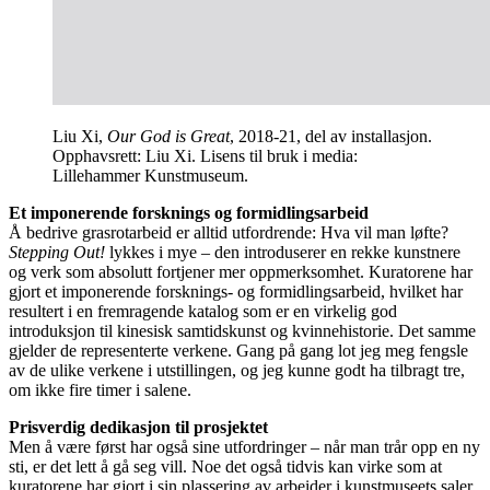
Liu Xi,
Our God is Great
, 2018-21, del av installasjon.
Opphavsrett: Liu Xi. Lisens til bruk i media:
Lillehammer Kunstmuseum.
Et imponerende forsknings og formidlingsarbeid
Å bedrive grasrotarbeid er alltid utfordrende: Hva vil man løfte?
Stepping Out!
lykkes i mye – den introduserer en rekke kunstnere
og verk som absolutt fortjener mer oppmerksomhet. Kuratorene har
gjort et imponerende forsknings- og formidlingsarbeid, hvilket har
resultert i en fremragende katalog som er en virkelig god
introduksjon til kinesisk samtidskunst og kvinnehistorie. Det samme
gjelder de representerte verkene. Gang på gang lot jeg meg fengsle
av de ulike verkene i utstillingen, og jeg kunne godt ha tilbragt tre,
om ikke fire timer i salene.
Prisverdig dedikasjon til prosjektet
Men å være først har også sine utfordringer – når man trår opp en ny
sti, er det lett å gå seg vill. Noe det også tidvis kan virke som at
kuratorene har gjort i sin plassering av arbeider i kunstmuseets saler.