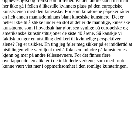
oppleves først og fremst som foreldet. På den andre siden må man
her ikke gå i fellen å likestille kvinners plass på den europeiske
kunstscenen med den kinesiske. For som kuratorene påpeker råder
en helt annen mannsdominans blant kinesiske kunstnere. Det er
heller ikke til å stikke under en stol at det er de mannlige, kinesiske
kunstnerne som i hovedsak har gjort seg synlige på europeiske og
amerikanske kunstinstitusjoner de siste 40 årene. Så kanskje vi
faktisk trenger en utstilling dedikert til kvinnelige perspektiver
alene? Jeg er usikker. En ting jeg føler meg sikker på er imidlertid at
utstillingen ville vært tjent med å fokusere mindre på kunstnernes
kjønn og mer på andre fellesnevnere. For det finnes flere
overlappende tematikker i de inkluderte verkene, som med fordel
kunne vært viet mer i oppmerksomhet i den romlige kurateringen.