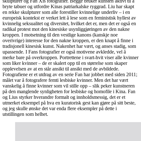
skulpturer og Fan Xis fotografier. Begge bruker kunsten aktivt til å
bryte tabuer og utfordre Kinas patriarkalske ryggrad. Liu har skapt
en rekke skulpturer som alle forestiller kvinnelige underliv – i en
europeisk kontekst er verket lett å lese som en feministisk hyllest av
kvinnelig seksualitet og diversitet, hvilket det er, men det er også en
radikal protest mot den kinesiske usynliggjøringen av den nakne
kroppen. I motsetning til den vestlige kanons (kanskje noe
overivrige) interesse for den nakne kroppen, er den knapt å finne i
tradisjonell kinesisk kunst. Nakenhet har vært, og anses stadig, som
upassende. I Fans fotografier er også motivene avkledde, vel å
merke bare på overkroppen. Portrettene i svart-hvit viser alle kvinner
som liker kvinner – de er skalert opp til en størrelse som skaper
opplevelsen av at en står ansikt til ansikt med de avbildede.
Fotografiene er et utdrag av en serie Fan har jobbet med siden 2011;
målet var å fotografere femti lesbiske kvinner. Men det har vært
vanskelig å finne kvinner som vil stille opp – slik peker kunstneren
på den manglende synligheten for lesbiske og homofile i Kina. Fan
og Lius styrker hverandre formalt og innholdsmessig, det er et
utmerket eksempel på hva en kuratorisk gest kan gjøre på sitt beste,
og jeg skulle ønske det var enda flere eksempler på dette i
utstillingen som helhet.