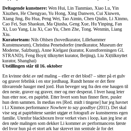
Deltagende kunstnere:
Wen Hui, Lin Tianmiao, Xiao Lu, Yin
Xiuzhen, He Chengyao, Yu Hong, Xing Danwen, Cui Xiuwen,
Xiang Jing, Bu Hua, Peng Wei, Tao Aimin, Chen Qiulin, Li Xinmo,
Cao Fei, Sun Shaokun, Ma Qiusha, Geng Xue, Hu Yinping, Fan
Xi, Luo Yang, Liu Xi, Cao Yu, Chen Zhe, Tong. Wenmin, Liang
Xiu.
Kuratorteam:
Nils Ohlsen (hovedkurator, Lillehammer
Kunstmuseum), Christina Penetsdorfer (medkurator, Museum der
Moderne, Salzburg), Anne Kielgast (kurator, Kunstforeningen GL
STRAND), Feng Boyi( tilknyttet kurator, Beijing), Liu Xi(tilknyttet
kurator, Shanghai)
Utstillingen står til 16. oktober
En kvinne dekt av rød maling – eller er det blod? – sitter på et gulv
og graver febrilsk i en stor jordhaug. Rundt henne er det flere
tilsvarende hauger med jord. Hun beveger seg fra den ene haugen til
den neste, graver og graver, mer og mer desperat. I hver haug leter
hun etter noe, en papirbit. Etter hvert som hun finner flere, pusler
hun dem sammen. In medias res [Red. midt i tingene] har jeg havnet
i Li Xinmos performance
Nowhere to say goodbye
(2011). Det skal
vise seg at papirbitene samlet utgjør et fotografi av kunstnerens egen
familie. Utenfor blackboxen hvor verket vises i loop, kan jeg lese at
den røde malingen som dekker Li kommer av performancens første
del hvor hun på et stort ark har skrevet inn sentrale år for det