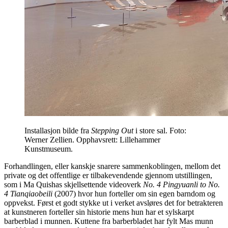
Installasjon bilde fra
Stepping Out
i store sal. Foto:
Werner Zellien. Opphavsrett: Lillehammer
Kunstmuseum.
Forhandlingen, eller kanskje snarere sammenkoblingen, mellom det
private og det offentlige er tilbakevendende gjennom utstillingen,
som i Ma Quishas skjellsettende videoverk
No. 4 Pingyuanli to No.
4 Tianqiaobeili
(2007) hvor hun forteller om sin egen barndom og
oppvekst. Først et godt stykke ut i verket avsløres det for betrakteren
at kunstneren forteller sin historie mens hun har et sylskarpt
barberblad i munnen. Kuttene fra barberbladet har fylt Mas munn