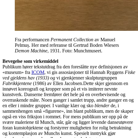
Fra performancen
Permanent Collection
av Manuel
Pelmuș. Her med referanse til Gertrud Boden Wiesers
Demon Machine
, 1931. Foto: Munchmuseet.
Bevegelse som virkemiddel
Publikum hører tekstutdrag fra den foreslåtte nye definisjonen av
«museum» fra
ICOM
, vi gis assosiasjoner til Hannah Ryggens
Fiske
ved gjeldens hav (1933) og
vi gjenkjenner skulpturgruppen
Fabrikkjentene
(1986) av Ellen Jacobsen.Dette skjer gjennom en
innøvet koreografi og kropper som på et vis imiterer nevnte
kunstverk. Danserne fremfører det hele på en overbevisende og
overraskende måte. Noen ganger i samlet trupp, andre ganger en og
en eller i mindre grupper. I vanlige klær og sko
blender
de, i
sammenhengen små «figurene», inn blant publikum, men de skaper
også en viss friksjon i rommet. For mens publikum ser opp på de
svære maleriene til Munch, står, går og ligger levende danseutøvere
foran kunstobjektene og forstyrrer muligheten for rolig betraktning
og kontemplasjon av Munchs kunst. Spesielt inntrykk gjør