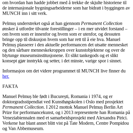
om hvordan han hadde jobbet med å trekke de skjulte historiene til
de internasjonale bygningsarbeiderne som har bidratt i byggingen av
MUNCH inn i sitt verk.
Pelmuș understreket også at han gjennom
Permanent Collection
ønsker å utfordre tilvante forestillinger – i en mer utvidet forstand –
om hvem som er innenfor og hvem som er utenfor, og dessuten
bringe opp til diskusjon hvem som har rett til å eie hva. Manuel
Pelmuș plasserer i den aktuelle performancen det utsatte mennesket
og den sårbare menneskekroppen over kunstobjektene og over de
blytunge museumsinstitusjonene. Et slikt tankegods og et slikt
konsept gjør inntrykk og setter, i det minste, varige spor i sinnet.
Informasjon om det videre programmet til MUNCH live finner du
her.
FAKTA
Manuel Pelmuș ble født i București, Romania i 1974, og er
doktorgradsstipendiat ved Kunsthøgskolen i Oslo med prosjektet
Permanent Collection
. I 2012 mottok Manuel Pelmuș Berlin Art
Prize for performancekunst, og i 2013 representerte han Romania på
Veneziabiennalen med et samarbeidsprosjekt med Alexandra Pirici.
Verkene har blant annet blitt vist på Tate Modern, Centre Pompidou
og Van Abbemuseum.