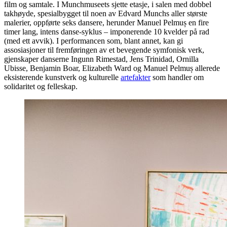
film og samtale. I Munchmuseets sjette etasje, i salen med dobbel
takhøyde, spesialbygget til noen av Edvard Munchs aller største
malerier, oppførte seks dansere, herunder Manuel Pelmuș en fire
timer lang, intens danse-syklus – imponerende 10 kvelder på rad
(med ett avvik). I performancen som, blant annet, kan gi
assosiasjoner til fremføringen av et bevegende symfonisk verk,
gjenskaper danserne Ingunn Rimestad, Jens Trinidad, Ornilla
Ubisse, Benjamin Boar, Elizabeth Ward og Manuel Pelmuș allerede
eksisterende kunstverk og kulturelle
artefakter
som handler om
solidaritet og felleskap.