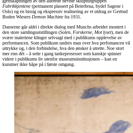
gjenskapningen av den allerede nevnte skulpturgruppen
Fabrikkjentene
(permanent plassert på Beierbrua, bydel Sagene i
Oslo) og en hissig og ekspressiv realisering av et utdrag av Gertrud
Boden Wiesers
Demon Machine
fra 1931.
Danserne går aldri i direkte dialog med Munchs arbeider montert i
den store samlingsutstillingen (
Solen
,
Forskerne, Mot lyset
), men de
svære maleriene klinger selvsagt med i publikums opplevelse av
performancen. Som publikum undres man over hva perfomancen vil
uttrykke og, i den forbindelse, hva den ønsker å utrette. Noe stort
mer enn dèt – å sette i gang tankeprosesser som kanskje spinner
videre i publikums liv utenfor museumsinstitusjonen – kan en
kunstner ikke håpe på i første omgang.