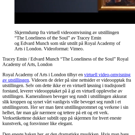
Skjermdump fra virtuell videoomvisning av utstillingen
“The Loneliness of the Soul” av Tracey Emin
og Edvard Munch som står utstilt på Royal Academy of
Arts i London. Videoformat: Vimeo.
Tracey Emin / Edvard Munch “The Loneliness of the Soul” Royal
Academy of Arts, London
Royal Academy of Arts i London tilbyr en
virtuell video-omvisning
av utstillingen
. Videoen de deler på sine nettsider er videoopptak fra
utstillingen. Selv om dette ikke er en virtuell løsning i tradisjonell
forstand, leverer videoopptaket på å gi en virtuell opplevelse av
utstillingen. Kameralinsen beveger seg rundt i utstillingen akkurat
slik kroppen og synet vårt vanligvis ville beveget seg rundt i et
utstillingsrom. Her ser man først utstillingsrommet og verkene i sin
helhet, før man går nærmere og tettere på ett og ett verk.
Verksetikettene dukker subtilt opp på skjermen for hvert eneste
kunstverk, og forsvinner like elegant.
Den eneste haken her, er den dramatiske musikken. Hvis man bare