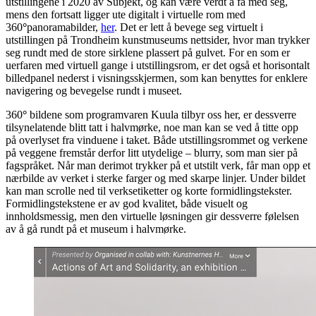
utstillingene i 2020 av Subjekt, og kan være verdt å få med seg,
mens den fortsatt ligger ute digitalt i virtuelle rom med
360
°
panoramabilder,
her
. Det er lett å bevege seg virtuelt i
utstillingen på Trondheim kunstmuseums nettsider, hvor man trykker
seg rundt med de store sirklene plassert på gulvet. For en som er
uerfaren med virtuell gange i utstillingsrom, er det også et horisontalt
billedpanel nederst i visningsskjermen, som kan benyttes for enklere
navigering og bevegelse rundt i museet.
360
°
bildene som programvaren Kuula tilbyr oss her, er dessverre
tilsynelatende blitt tatt i halvmørke, noe man kan se ved å titte opp
på overlyset fra vinduene i taket. Både utstillingsrommet og verkene
på veggene fremstår derfor litt utydelige – blurry, som man sier på
fagspråket. Når man derimot trykker på et utstilt verk, får man opp et
nærbilde av verket i sterke farger og med skarpe linjer. Under bildet
kan man scrolle ned til verksetiketter og korte formidlingstekster.
Formidlingstekstene er av god kvalitet, både visuelt og
innholdsmessig, men den virtuelle løsningen gir dessverre følelsen
av å gå rundt på et museum i halvmørke.