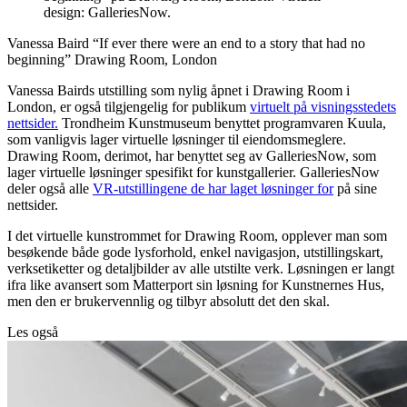
design: GalleriesNow.
Vanessa Baird “If ever there were an end to a story that had no
beginning” Drawing Room, London
Vanessa Bairds utstilling som nylig åpnet i Drawing Room i
London, er også tilgjengelig for publikum
virtuelt på visningsstedets
nettsider.
Trondheim Kunstmuseum benyttet programvaren Kuula,
som vanligvis lager virtuelle løsninger til eiendomsmeglere.
Drawing Room, derimot, har benyttet seg av GalleriesNow, som
lager virtuelle løsninger spesifikt for kunstgallerier. GalleriesNow
deler også alle
VR-utstillingene de har laget løsninger for
på sine
nettsider.
I det virtuelle kunstrommet for Drawing Room, opplever man som
besøkende både gode lysforhold, enkel navigasjon, utstillingskart,
verksetiketter og detaljbilder av alle utstilte verk. Løsningen er langt
ifra like avansert som Matterport sin løsning for Kunstnernes Hus,
men den er brukervennlig og tilbyr absolutt det den skal.
Les også