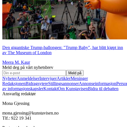
Den gigantiske Trump-ballongen: "Trump Baby", har blitt kjøpt inn
av The Museum of London
Meera M. Kaur
Meld deg på vårt nyhetsbrev
Meld på
Nyheter
Anmeldelser
Intervjuer
Artikler
Meninger
Redaksjonen
Bidragsytere
Stillingsannonser
Annonseinformasjon
Perso
av informasjonskapsler
Kontakt
Om Kunstavisen
Bidra til debatten
Ansvarlig redaktør
Mona Gjessing
mona.gjessing@kunstavisen.no
Tlf.: 922 19 341