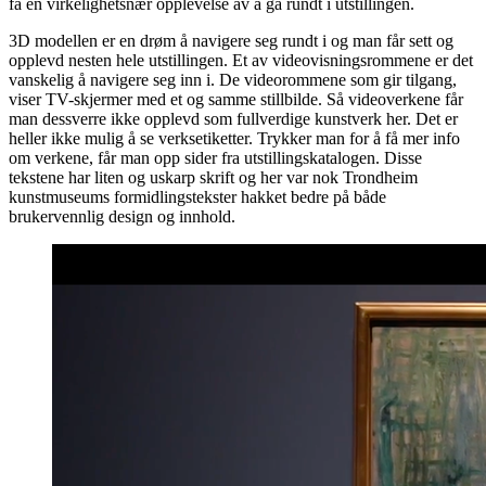
få en virkelighetsnær opplevelse av å gå rundt i utstillingen.
3D modellen er en drøm å navigere seg rundt i og man får sett og
opplevd nesten hele utstillingen. Et av videovisningsrommene er det
vanskelig å navigere seg inn i. De videorommene som gir tilgang,
viser TV-skjermer med et og samme stillbilde. Så videoverkene får
man dessverre ikke opplevd som fullverdige kunstverk her. Det er
heller ikke mulig å se verksetiketter. Trykker man for å få mer info
om verkene, får man opp sider fra utstillingskatalogen. Disse
tekstene har liten og uskarp skrift og her var nok Trondheim
kunstmuseums formidlingstekster hakket bedre på både
brukervennlig design og innhold.