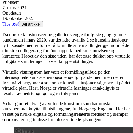
Publisert
7. mars 2021
Oppdatert
19. oktober 2023
Tips oss!
Del artikkel
Da norske kunstmuseer og gallerier stengte for første gang grunnet
pandemien i mars 2020, var det ikke uvanlig å se kunstinstitusjoner
ty til sosiale medier for der å formidle sine utstillinger gjennom både
direkte sendinger- og forhåndsopptak med kunstomvisere og
kuratorer. I løpet av den siste tiden, har det også dukket opp virtuelle
– digitale simuleringer – av et knippe utstillinger.
Virtuelle visningsrom har vært et formidlingstilbud på den
internasjonale kunstscenen også lenge før pandemien, men det er
først nå vi begynner å se norske kunstinstitusjoner våge seg ut på det
virtuelle plan. Her i Norge er virtuelle løsninger antakeligvis et
resultat av nedstenginger og restriksjoner.
Vi har gjort et utvalg av virtuelle kunstrom som har norske
kunstnernavn knyttet til utstillingene, fra Norge og England. Her har
vi sett på hvilke digitale og formidlingsrelaterte fordeler og ulemper
som knytter seg til disse fire ulike virtuelle løsningene.