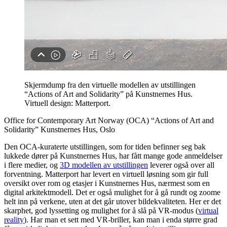
Skjermdump fra den virtuelle modellen av utstillingen
“Actions of Art and Solidarity” på Kunstnernes Hus.
Virtuell design: Matterport.
Office for Contemporary Art Norway (OCA) “Actions of Art and
Solidarity” Kunstnernes Hus, Oslo
Den OCA-kuraterte utstillingen, som for tiden befinner seg bak
lukkede dører på Kunstnernes Hus, har fått mange gode anmeldelser
i flere medier, og
3D modellen av utstillingen
leverer også over all
forventning. Matterport har levert en virtuell løsning som gir full
oversikt over rom og etasjer i Kunstnernes Hus, nærmest som en
digital arkitektmodell. Det er også mulighet for å gå rundt og zoome
helt inn på verkene, uten at det går utover bildekvaliteten. Her er det
skarphet, god lyssetting og mulighet for å slå på VR-modus (
virtual
reality
). Har man et sett med VR-briller, kan man i enda større grad