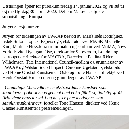
Utstillingen åpner for publikum fredag 14. januar 2022 og vil stå til
og med lørdag 30. april, 2022. Det blir Maravillas første
soloutstilling i Europa.
Juryens begrunnelse
Juryen for tildelingen av LWAAP bestod av María Inés Rodríguez,
redaktør for Tropical Papers og sjefskurator ved MASP, Michelle
Kuo, Marlene Hess-kurator for maleri og skulptur ved MoMA, New
York: Elvira Dyangani Ose, direktør for Showroom, London og
påtroppende direktør for MACBA, Barcelona: Paulina Rider
Wilhelmsen, Tate International Council-medlem og grunnlegger av
LWAAP og Wilstar Social Impact, Caroline Ugelstad, sjefskurator
ved Henie Onstad Kunstsenter, Oslo og Tone Hansen, direktør ved
Henie Onstad Kunstsenter og grunnlegger av LWAAP.
-
Guadalupe Maravilla er en ekstraordinær kunstner som
kombinerer politisk engasjement med et kraftfullt og åndelig språk.
Arbeidene hans tar tak i og belyser flere av dagens store
samfunnsutfordringer
, forteller Tone Hansen, direktør ved Henie
Onstad Kunstsenter i pressemeldingen.