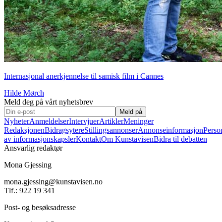
Internasjonal anerkjennelse til samisk film i Cannes
Hilde Mørch
Meld deg på vårt nyhetsbrev
Meld på
Nyheter
Anmeldelser
Intervjuer
Artikler
Meninger
Redaksjonen
Bidragsytere
Stillingsannonser
Annonseinformasjon
Perso
av informasjonskapsler
Kontakt
Om Kunstavisen
Bidra til debatten
Ansvarlig redaktør
Mona Gjessing
mona.gjessing@kunstavisen.no
Tlf.: 922 19 341
Post- og besøksadresse