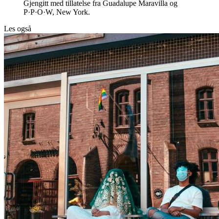
Gjengitt med tillatelse fra Guadalupe Maravilla og
P·P·O·W, New York.
Les også