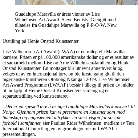
Guadalupe Maravilla er årets vinner av Lise
Wilhelmsen Art Award. Steve Benisty. Gjengitt med
tillatelse fra Guadalupe Maravilla og P·P·O·W, New
York.
Utstilling på Henie Onstad Kunstsenter
Lise Wilhelmsen Art Award (LWAA) er en milepæl i Maravillas
karriere. Prisen er på 100.000 amerikanske dollar og er et resultat av
et samarbeid mellom Lise og Arne Wilhelmsen-familien og Henie
Onstad Kunstsenter. En mottager blir utnevnt annethvert år og
velges ut av en internasjonal jury, og ble første gang gitt til den
nigerianske kunstneren Otobong Nkanga i 2019. Lise Wilhelmsen
Art Award Programme (LWAAP) består i tillegg til prisen av midler
til innkjøp til Henie Onstad Kunstsenters samling og en
separatutstilling ved kunstsenteret.
-
Det er en spesiell ære å bringe Guadalupe Maravillas kunstverk til
Norge. Gjennom prisen kan vi presentere en kunstner som med
lidenskap og engasjement uttrykker en sterk visjon for sosiale
forhold i samfunnet
, sier Paulina Rider Wilhelmsen, medlem av Tate
International Council og en av grunnleggerne av LWAAP i
pressemeldingen.