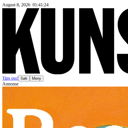
August 8, 2026
01
:
41
:
27
Tips oss!
Søk
Meny
Annonse