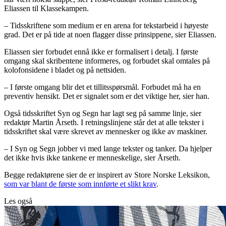
Eliassen til Klassekampen.
– Tidsskriftene som medium er en arena for tekstarbeid i høyeste
grad. Det er på tide at noen flagger disse prinsippene, sier Eliassen.
Eliassen sier forbudet ennå ikke er formalisert i detalj. I første
omgang skal skribentene informeres, og forbudet skal omtales på
kolofonsidene i bladet og på nettsiden.
– I første omgang blir det et tillitsspørsmål. Forbudet må ha en
preventiv hensikt. Det er signalet som er det viktige her, sier han.
Også tidsskriftet Syn og Segn har lagt seg på samme linje, sier
redaktør Martin Årseth. I retningslinjene står det at alle tekster i
tidsskriftet skal være skrevet av mennesker og ikke av maskiner.
– I Syn og Segn jobber vi med lange tekster og tanker. Da hjelper
det ikke hvis ikke tankene er menneskelige, sier Årseth.
Begge redaktørene sier de er inspirert av Store Norske Leksikon,
som var blant de første som innførte et slikt krav
.
Les også