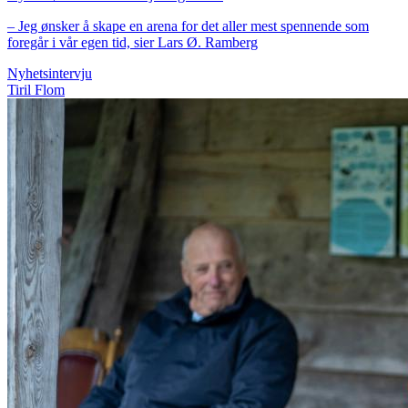
– Jeg ønsker å skape en arena for det aller mest spennende som
foregår i vår egen tid, sier Lars Ø. Ramberg
Nyhetsintervju
Tiril Flom