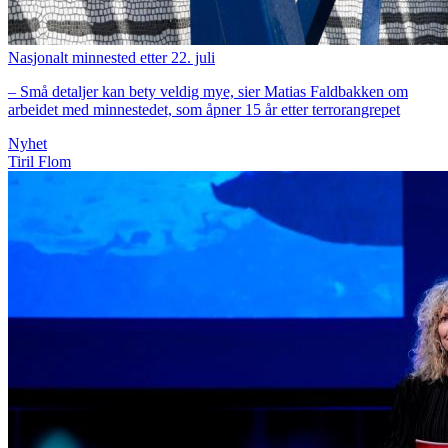
Nasjonalt minnested etter 22. juli
– Små detaljer kan bety veldig mye, sier Matias Faldbakken om
arbeidet med minnestedet, som åpner 15 år etter terrorangrepet
Nyhet
Tiril Flom