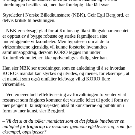
utredningen bestilles nå, men har foreløpig ikke fått svar.
Styreleder i Norske Billedkunstnere (NBK), Geir Egil Bergjord, er
delvis kritisk til bestillingen.
– NBK er selvsagt glad for at Kultur- og likestillingsdepartementet
er opptatt av å bygge robuste og sterke fagmiljøer i sine
underliggende virksomheter. Men hypotesen om at de to
virksomhetene gjensidig vil kunne forsterke hverandres
samfunnsoppdrag, dersom KORO legges inn under
Kulturdirektoratet, er ikke nødvendigvis riktig, sier han.
Han sier NBK ser utredningen som en anledning til å se hvordan
KOROs mandat kan styrkes og utvides, og mener, for eksempel, at
et mandat som også omfatter leiebygg vil gi KORO flere
virkemidler.
– Ved en eventuell effektivisering av forvaltningen forventer vi at
ressurser som frigjøres kommer det visuelle feltet til gode i form av
mer penger til kunstprosjekter, altså til kunstnerne og publikum i
form av mer kunst, sier Bergjord.
– Vil det si at du tolker mandatet som at det faktisk innebærer en
mulighet for frigjøring av ressurser gjennom effektivisering, som, for
eksempel, oppsigelser?