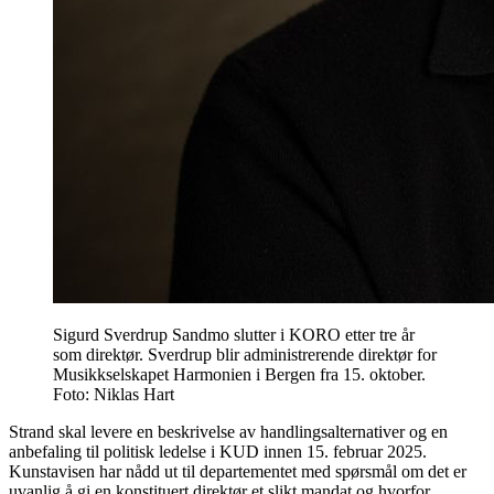
Sigurd Sverdrup Sandmo slutter i KORO etter tre år
som direktør. Sverdrup blir administrerende direktør for
Musikkselskapet Harmonien i Bergen fra 15. oktober.
Foto: Niklas Hart
Strand skal levere en beskrivelse av handlingsalternativer og en
anbefaling til politisk ledelse i KUD innen 15. februar 2025.
Kunstavisen har nådd ut til departementet med spørsmål om det er
uvanlig å gi en konstituert direktør et slikt mandat og hvorfor