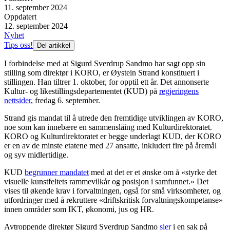
11. september 2024
Oppdatert
12. september 2024
Nyhet
Tips oss!
Del artikkel
I forbindelse med at Sigurd Sverdrup Sandmo har sagt opp sin
stilling som direktør i KORO, er Øystein Strand konstituert i
stillingen. Han tiltrer 1. oktober, for opptil ett år. Det annonserte
Kultur- og likestillingsdepartementet (KUD) på
regjeringens
nettsider
, fredag 6. september.
Strand gis mandat til å utrede den fremtidige utviklingen av KORO,
noe som kan innebære en sammenslåing med Kulturdirektoratet.
KORO og Kulturdirektoratet er begge underlagt KUD, der KORO
er en av de minste etatene med 27 ansatte, inkludert fire på åremål
og syv midlertidige.
KUD
begrunner mandatet
med at det er et ønske om å «styrke det
visuelle kunstfeltets rammevilkår og posisjon i samfunnet.» Det
vises til økende krav i forvaltningen, også for små virksomheter, og
utfordringer med å rekruttere «driftskritisk forvaltningskompetanse»
innen områder som IKT, økonomi, jus og HR.
Avtroppende direktør Sigurd Sverdrup Sandmo
sier
i en sak på