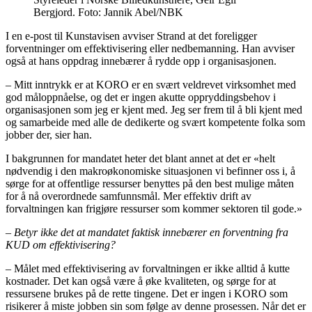
Bergjord. Foto: Jannik Abel/NBK
I en e-post til Kunstavisen avviser Strand at det foreligger
forventninger om effektivisering eller nedbemanning. Han avviser
også at hans oppdrag innebærer å rydde opp i organisasjonen.
– Mitt inntrykk er at KORO er en svært veldrevet virksomhet med
god måloppnåelse, og det er ingen akutte oppryddingsbehov i
organisasjonen som jeg er kjent med. Jeg ser frem til å bli kjent med
og samarbeide med alle de dedikerte og svært kompetente folka som
jobber der, sier han.
I bakgrunnen for mandatet heter det blant annet at det er «helt
nødvendig i den makroøkonomiske situasjonen vi befinner oss i, å
sørge for at offentlige ressurser benyttes på den best mulige måten
for å nå overordnede samfunnsmål. Mer effektiv drift av
forvaltningen kan frigjøre ressurser som kommer sektoren til gode.»
– Betyr ikke det at mandatet faktisk innebærer en forventning fra
KUD om effektivisering?
– Målet med effektivisering av forvaltningen er ikke alltid å kutte
kostnader. Det kan også være å øke kvaliteten, og sørge for at
ressursene brukes på de rette tingene. Det er ingen i KORO som
risikerer å miste jobben sin som følge av denne prosessen. Når det er