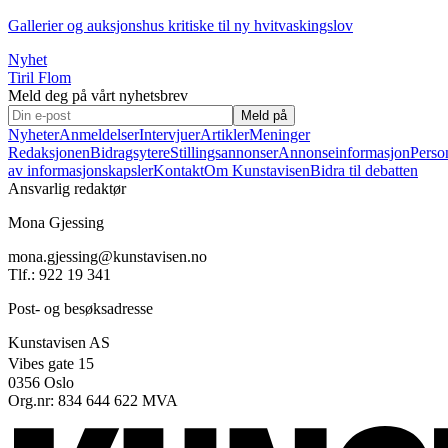
Gallerier og auksjonshus kritiske til ny hvitvaskingslov
Nyhet
Tiril Flom
Meld deg på vårt nyhetsbrev
Meld på
Nyheter
Anmeldelser
Intervjuer
Artikler
Meninger
Redaksjonen
Bidragsytere
Stillingsannonser
Annonseinformasjon
Perso
av informasjonskapsler
Kontakt
Om Kunstavisen
Bidra til debatten
Ansvarlig redaktør
Mona Gjessing
mona.gjessing@kunstavisen.no
Tlf.: 922 19 341
Post- og besøksadresse
Kunstavisen AS
Vibes gate 15
0356 Oslo
Org.nr: 834 644 622 MVA