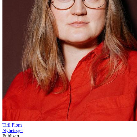
Tiril Flom
Nyhetssjef
Publisert