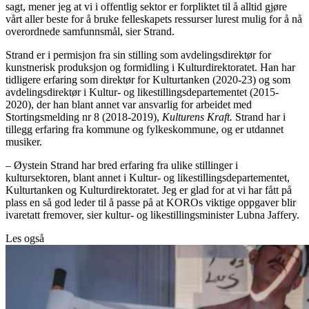
sagt, mener jeg at vi i offentlig sektor er forpliktet til å alltid gjøre
vårt aller beste for å bruke felleskapets ressurser lurest mulig for å nå
overordnede samfunnsmål, sier Strand.
Strand er i permisjon fra sin stilling som avdelingsdirektør for
kunstnerisk produksjon og formidling i Kulturdirektoratet. Han har
tidligere erfaring som direktør for Kulturtanken (2020-23) og som
avdelingsdirektør i Kultur- og likestillingsdepartementet (2015-
2020), der han blant annet var ansvarlig for arbeidet med
Stortingsmelding nr 8 (2018-2019),
Kulturens Kraft.
Strand har i
tillegg erfaring fra kommune og fylkeskommune, og er utdannet
musiker.
– Øystein Strand har bred erfaring fra ulike stillinger i
kultursektoren, blant annet i Kultur- og likestillingsdepartementet,
Kulturtanken og Kulturdirektoratet. Jeg er glad for at vi har fått på
plass en så god leder til å passe på at KOROs viktige oppgaver blir
ivaretatt fremover, sier kultur- og likestillingsminister Lubna Jaffery.
Les også