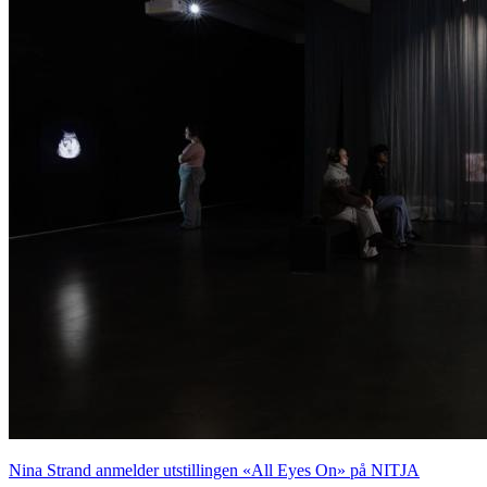
Nina Strand anmelder utstillingen «All Eyes On» på NITJA