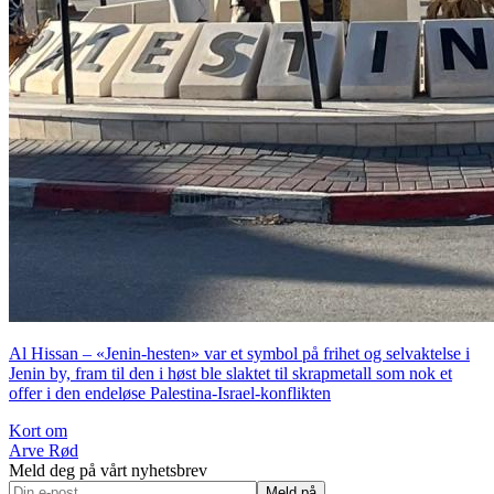
Al Hissan – «Jenin-hesten» var et symbol på frihet og selvaktelse i
Jenin by, fram til den i høst ble slaktet til skrapmetall som nok et
offer i den endeløse Palestina-Israel-konflikten
Kort om
Arve Rød
Meld deg på vårt nyhetsbrev
Meld på