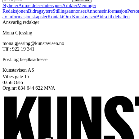
Nyheter
Anmeldelser
Intervjuer
Artikler
Meninger
Redaksjonen
Bidragsytere
Stillingsannonser
Annonseinformasjon
Perso
av informasjonskapsler
Kontakt
Om Kunstavisen
Bidra til debatten
Ansvarlig redaktør
Mona Gjessing
mona.gjessing@kunstavisen.no
Tlf.: 922 19 341
Post- og besøksadresse
Kunstavisen AS
Vibes gate 15
0356 Oslo
Org.nr: 834 644 622 MVA