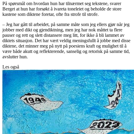
På spørsmål om hvordan hun har tilnærmet seg tekstene, svarer
Berget at hun har forsøkt å ivareta toneleiet og beholde de store
kastene som diktene foretar, ofte fra strofe til strofe.
– Jeg har gått til arbeidet, på samme måte som jeg ellers gjør når jeg
jobber med dikt og gjendiktning, men jeg har nok måttet ta flere
pauser og rett og slett distansere meg litt, for ikke å bli lammet av
diktets situasjon. Det har vært veldig meningsfullt å jobbe med disse
diktene, det minner meg på nytt på poesiens kraft og mulighet til å
være både akutt og reflekterende, sanselig og retorisk på samme tid,
avslutter hun.
Les også