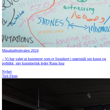
Masahatfestivalen 2024
– Vi har valgt ut kunstnere som er forankret i spørsmål om kunst og
politikk, sier kunstnerisk leder Rana Issa
Nyhet
Tiril Flom