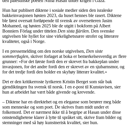
den palestinske poeten Nima Hasan under krigen i Gaza.
Hun har publisert diktene i sosiale medier siden den israleske
bakkeinvasjonen høsten 2023, da huset hennes ble rasert. Diktene
ble først oversatt fortløpende til svensk av oversetteren Jasim
Mohamed, og høsten 2025 ble de utgitt i bokform på Albert
Bonniers Förlag under tittelen
Den sista fjärilen
. Den svenske
utgivelsen ble hyllet for sine virkelighetsnære strofer og litterære
kvaliteter, også i Norge.
I en pressemelding om den norske utgivelsen,
Den siste
sommerfuglen
, skriver forlaget at boka er bemerkelsesverdig av flere
grunner: «For det første fordi den er skrevet fra bakkeplan under
invasjonen, for det andre fordi den er skrevet av en sjubarnsmor, og
for det tredje fordi den holder en skyhøy litterær kvalitet.»
Det er den kritikerroste lyrikeren Kristin Berget som står bak
gjendiktingen fra svensk til norsk. I en e-post til Kunstavisen, sier
hun at arbeidet har vært både givende og krevende.
– Diktene har en direktehet og en eleganse som berører meg både
som menneske og som poet. De skrives fram midt under et
folkemord. Det er nærmest ikke til å begripe at Hasan under disse
omstendighetene klarer å lytte til språket sitt, skrive fram bilder og
stemninger med så høy kunstnerisk kvalitet, sier hun.