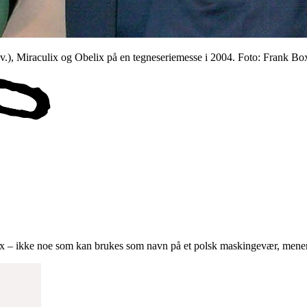
f.v.), Miraculix og Obelix på en tegneseriemesse i 2004. Foto: Frank B
Idefix – ikke noe som kan brukes som navn på et polsk maskingevær, men