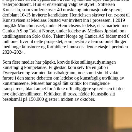
teaterprodusent. Hun er enstemmig valgt av styret i Stiftelsen
Kunstsilo, som vurderte over 40 norske og internasjonale søkere,
deriblant 10-15 inviterte kandidater. Henrichsen skriver i en e-post til
Kunstavisen at Mediaas Jørstad var invitert inn i prosessen. I 2019
inngikk Munchmuseet, under Henrichsens ledelse, et samarbeid med
Canica AS og Talent Norge, under ledelse av Mediaas Jørstad, om
utstillingsserien Solo Oslo. Talent Norge og Canica AS bidrar med 6
millioner hver til dette prosjektet, som består av fem soloutstillinger
med unge kunstnere og formidlere i museets tiende etasje i perioden
2020–2024.
Som flere medier har påpekt, krevde ikke stillingsutlysningen
kunstfaglig kompetanse. Fuglestad kom selv fra en jobb i
Dyreparken og var uten kunstbakgrunn, noe som i sin tid vakte
furore i den større debatten om ledelse og kunstfaglig utvikling av
kunstmuseene. Museet har også fått kritikk for manglende
transparens, blant annet for å ikke offentliggjøre søkerlisten til den
nye direktørstillingen. Kritikken til tross, nådde Kunstsilo sitt
besøksmål på 150.000 gjester i midten av oktober.