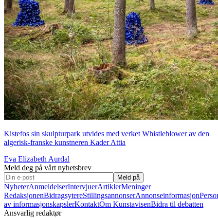
Kistefos sin skulpturpark utvides med verket Whistleblower av den
algerisk-franske kunstneren Kader Attia
Eva Elizabeth Aurdal
Meld deg på vårt nyhetsbrev
Meld på
Nyheter
Anmeldelser
Intervjuer
Artikler
Meninger
Redaksjonen
Bidragsytere
Stillingsannonser
Annonseinformasjon
Perso
av informasjonskapsler
Kontakt
Om Kunstavisen
Bidra til debatten
Ansvarlig redaktør