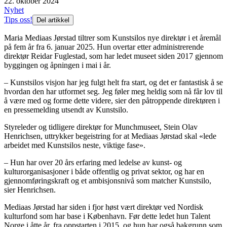
22. oktober 2024
Nyhet
Tips oss!
Del artikkel
Maria Mediaas Jørstad tiltrer som Kunstsilos nye direktør i et åremål
på fem år fra 6. januar 2025. Hun overtar etter administrerende
direktør Reidar Fuglestad, som har ledet museet siden 2017 gjennom
byggingen og åpningen i mai i år.
– Kunstsilos visjon har jeg fulgt helt fra start, og det er fantastisk å se
hvordan den har utformet seg. Jeg føler meg heldig som nå får lov til
å være med og forme dette videre, sier den påtroppende direktøren i
en pressemelding utsendt av Kunstsilo.
Styreleder og tidligere direktør for Munchmuseet, Stein Olav
Henrichsen, uttrykker begeistring for at Mediaas Jørstad skal «lede
arbeidet med Kunstsilos neste, viktige fase».
– Hun har over 20 års erfaring med ledelse av kunst- og
kulturorganisasjoner i både offentlig og privat sektor, og har en
gjennomføringskraft og et ambisjonsnivå som matcher Kunstsilo,
sier Henrichsen.
Mediaas Jørstad har siden i fjor høst vært direktør ved Nordisk
kulturfond som har base i København. Før dette ledet hun Talent
Norge i åtte år, fra oppstarten i 2015, og hun har også bakgrunn som