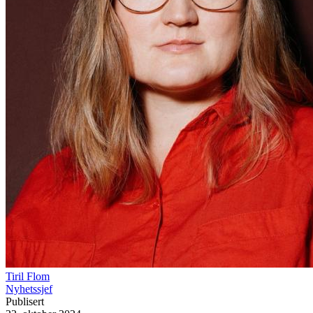
Tiril Flom
Nyhetssjef
Publisert