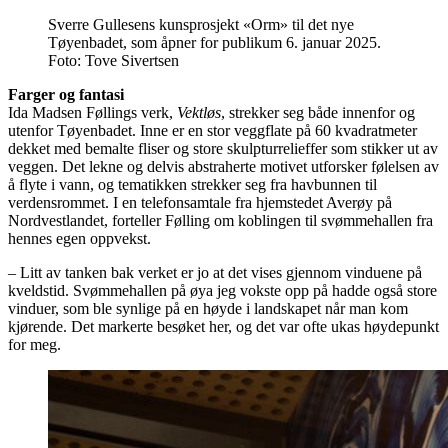
Sverre Gullesens kunsprosjekt «Orm» til det nye
Tøyenbadet, som åpner for publikum 6. januar 2025.
Foto: Tove Sivertsen
Farger og fantasi
Ida Madsen Føllings verk,
Vektløs
, strekker seg både innenfor og
utenfor Tøyenbadet. Inne er en stor veggflate på 60 kvadratmeter
dekket med bemalte fliser og store skulpturrelieffer som stikker ut av
veggen. Det lekne og delvis abstraherte motivet utforsker følelsen av
å flyte i vann, og tematikken strekker seg fra havbunnen til
verdensrommet. I en telefonsamtale fra hjemstedet Averøy på
Nordvestlandet, forteller Følling om koblingen til svømmehallen fra
hennes egen oppvekst.
– Litt av tanken bak verket er jo at det vises gjennom vinduene på
kveldstid. Svømmehallen på øya jeg vokste opp på hadde også store
vinduer, som ble synlige på en høyde i landskapet når man kom
kjørende. Det markerte besøket her, og det var ofte ukas høydepunkt
for meg.