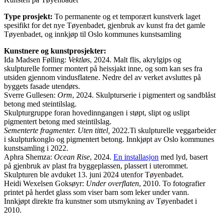
Type prosjekt:
To permanente og et temporært kunstverk laget
spesifikt for det nye Tøyenbadet, gjenbruk av kunst fra det gamle
Tøyenbadet, og innkjøp til Oslo kommunes kunstsamling
Kunstnere og kunstprosjekter:
Ida Madsen Følling:
Vektløs
, 2024. Malt flis, akrylgips og
skulpturelle former montert på heissjakt inne, og som kan ses fra
utsiden gjennom vindusflatene. Nedre del av verket avsluttes på
byggets fasade utendørs.
Sverre Gullesen:
Orm
, 2024. Skulpturserie i pigmentert og sandblåst
betong med steintilslag.
Skulpturgruppe foran hovedinngangen i støpt, slipt og uslipt
pigmentert betong med steintilslag.
Sementerte fragmenter. Uten tittel,
2022.Ti skulpturelle veggarbeider
i skulpturkonglo og pigmentert betong. Innkjøpt av Oslo kommunes
kunstsamling i 2022.
Aphra Shemza:
Ocean Rise
, 2024.
En installasjon
med lyd, basert
på gjenbruk av plast fra byggeplassen, plassert i uterommet.
Skulpturen ble avduket 13. juni 2024 utenfor Tøyenbadet.
Heidi Wexelsen Goksøyr:
Under overflaten
, 2010. To fotografier
printet på herdet glass som viser barn som leker under vann.
Innkjøpt direkte fra kunstner som utsmykning av Tøyenbadet i
2010.