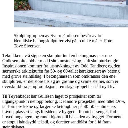
Skulpturgruppen av Sverre Gullesen består av to
identitiske betongskulpturer vist på to ulike måter. Foto:
Tove Sivertsen
Teknikken av å støpe en skulptur inni en betongmasse er noe
Gullesen ofte jobber med i sitt kunstnerskap, kalt skulpturkonglo.
Inspirasjonen kommer fra utsmykninger av Odd Tandberg og den
særnorske arkitekturen fra 50- og 60-tallet karakterisert av betong
med grove steintilslag. I betongmassen som omkranser den ene
skulpturen, er det store tilslag av grønne og svarte steiner, som er
overskudd fra jernproduksjon – en slags søppel har fått nytt liv.
Til Tøyenbadet har Gullesen laget to prosjekter som tar
utgangspunkt i nettopp betong. Det andre prosjektet, med tittel
Orm
,
tar form av lekne og fargerike betongbuer på 40-50 centimeters
høyde, plassert langs forsiden av bygget – fra utebassenget, forbi
hovedinngangen, og rundt hjørnet til baksiden av bygget. Formene
er støpt i håndsydd tekstil, og deretter sandblåst for å få fram
steintilslaget.