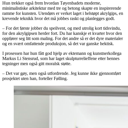
Hun trekker også frem hvordan Tøyenbadets moderne,
minimalistiske arkitektur med tre og betong skapte en inspirerende
ramme for kunsten. Utendørs er verket laget i helstøpt akrylgips, en
krevende teknikk hvor det må jobbes raskt og planlegges godt.
– For det første jobber du speilvent, og med utrolig kort tidsvindu,
for den akrylgipsen herder fort. Du har kanskje et kvarter hvor den
oppfører seg litt som maling. For det andre så er det dyre materialer
og en svært omfattende produksjon, så det var ganske hektisk.
I prosessen har hun fått god hjelp av ektemann og kunstnerkollega
Markus Li Stensrud, som har laget skulpturrelieffene etter hennes
tegninger men også gitt moralsk støtte.
– Det var gøy, men også utfordrende. Jeg kunne ikke gjennomført
prosjektet uten han, forteller Følling.