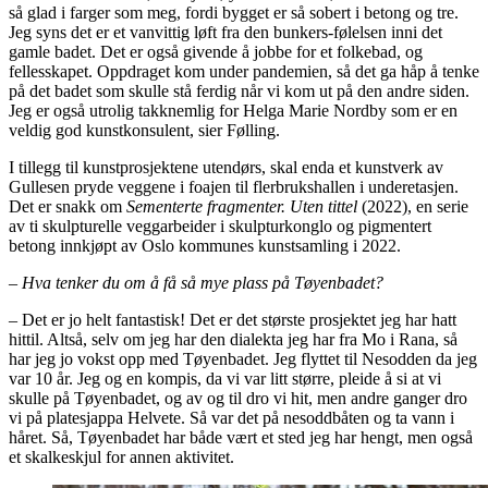
så glad i farger som meg, fordi bygget er så sobert i betong og tre.
Jeg syns det er et vanvittig løft fra den bunkers-følelsen inni det
gamle badet. Det er også givende å jobbe for et folkebad, og
fellesskapet. Oppdraget kom under pandemien, så det ga håp å tenke
på det badet som skulle stå ferdig når vi kom ut på den andre siden.
Jeg er også utrolig takknemlig for Helga Marie Nordby som er en
veldig god kunstkonsulent, sier Følling.
I tillegg til kunstprosjektene utendørs, skal enda et kunstverk av
Gullesen pryde veggene i foajen til flerbrukshallen i underetasjen.
Det er snakk om
Sementerte fragmenter. Uten tittel
(2022), en serie
av ti skulpturelle veggarbeider i skulpturkonglo og pigmentert
betong innkjøpt av Oslo kommunes kunstsamling i 2022.
– Hva tenker du om å få så mye plass på Tøyenbadet?
– Det er jo helt fantastisk! Det er det største prosjektet jeg har hatt
hittil. Altså, selv om jeg har den dialekta jeg har fra Mo i Rana, så
har jeg jo vokst opp med Tøyenbadet. Jeg flyttet til Nesodden da jeg
var 10 år. Jeg og en kompis, da vi var litt større, pleide å si at vi
skulle på Tøyenbadet, og av og til dro vi hit, men andre ganger dro
vi på platesjappa Helvete. Så var det på nesoddbåten og ta vann i
håret. Så, Tøyenbadet har både vært et sted jeg har hengt, men også
et skalkeskjul for annen aktivitet.